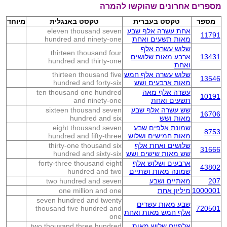
מספרים אחרונים שהוקשו להמרה
מספר
טקסט בעברית
טקסט באנגלית
מיוחד
אחת עשרה אלף שבע
eleven thousand seven
11791
מאות תשעים ואחת
hundred and ninety-one
שלוש עשרה אלף
thirteen thousand four
13431
ארבע מאות שלושים
hundred and thirty-one
ואחת
שלוש עשרה אלף חמש
thirteen thousand five
13546
מאות ארבעים ושש
hundred and forty-six
עשרה אלף מאה
ten thousand one hundred
10191
תשעים ואחת
and ninety-one
שש עשרה אלף שבע
sixteen thousand seven
16706
מאות ושש
hundred and six
שמונת אלפים שבע
eight thousand seven
8753
מאות חמישים ושלוש
hundred and fifty-three
שלושים ואחת אלף
thirty-one thousand six
31666
שש מאות שישים ושש
hundred and sixty-six
ארבעים ושלוש אלף
forty-three thousand eight
43802
שמונה מאות ושתיים
hundred and two
207
מאתיים ושבע
two hundred and seven
1000001
מיליון אחת
one million and one
seven hundred and twenty
שבע מאות עשרים
thousand five hundred and
720501
אלף חמש מאות ואחת
one
אלפיים שלוש מאות
two thousand three hundred