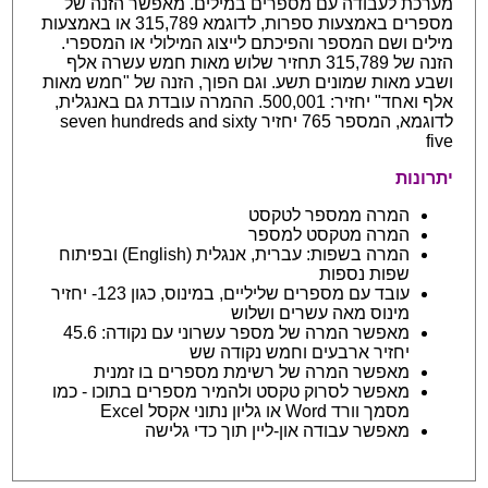
מערכת לעבודה עם מספרים במילים. מאפשר הזנה של
מספרים באמצעות ספרות, לדוגמא 315,789 או באמצעות
מילים ושם המספר והפיכתם לייצוג המילולי או המספרי.
הזנה של 315,789 תחזיר שלוש מאות חמש עשרה אלף
ושבע מאות שמונים תשע. וגם הפוך, הזנה של "חמש מאות
אלף ואחד" יחזיר: 500,001. ההמרה עובדת גם באנגלית,
לדוגמא, המספר 765 יחזיר seven hundreds and sixty
five
יתרונות
המרה ממספר לטקסט
המרה מטקסט למספר
המרה בשפות: עברית, אנגלית (English) ובפיתוח
שפות נספות
עובד עם מספרים שליליים, במינוס, כגון 123- יחזיר
מינוס מאה עשרים ושלוש
מאפשר המרה של מספר עשרוני עם נקודה: 45.6
יחזיר ארבעים וחמש נקודה שש
מאפשר המרה של רשימת מספרים בו זמנית
מאפשר לסרוק טקסט ולהמיר מספרים בתוכו - כמו
מסמך וורד Word או גליון נתוני אקסל Excel
מאפשר עבודה און-ליין תוך כדי גלישה