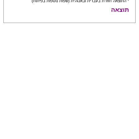
* התוצאה חוזרת בעברית ובאנגלית (שפות נוספות בפיתוח)
תוצאה