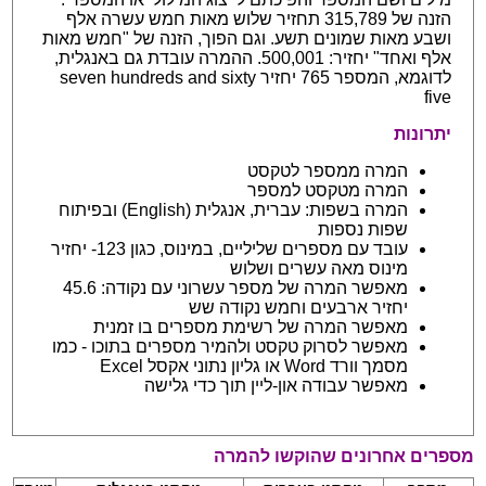
הזנה של 315,789 תחזיר שלוש מאות חמש עשרה אלף
ושבע מאות שמונים תשע. וגם הפוך, הזנה של "חמש מאות
אלף ואחד" יחזיר: 500,001. ההמרה עובדת גם באנגלית,
לדוגמא, המספר 765 יחזיר seven hundreds and sixty
five
יתרונות
המרה ממספר לטקסט
המרה מטקסט למספר
המרה בשפות: עברית, אנגלית (English) ובפיתוח
שפות נספות
עובד עם מספרים שליליים, במינוס, כגון 123- יחזיר
מינוס מאה עשרים ושלוש
מאפשר המרה של מספר עשרוני עם נקודה: 45.6
יחזיר ארבעים וחמש נקודה שש
מאפשר המרה של רשימת מספרים בו זמנית
מאפשר לסרוק טקסט ולהמיר מספרים בתוכו - כמו
מסמך וורד Word או גליון נתוני אקסל Excel
מאפשר עבודה און-ליין תוך כדי גלישה
מספרים אחרונים שהוקשו להמרה