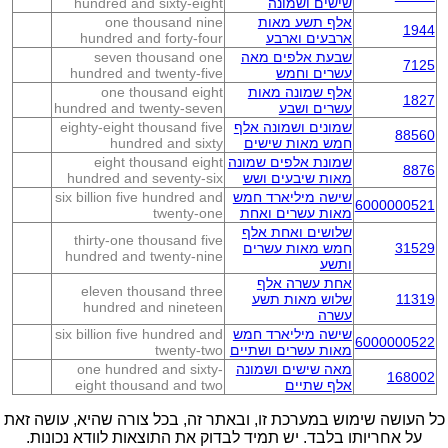
שישים ושמונה
hundred and sixty-eight
אלף תשע מאות
one thousand nine
1944
ארבעים וארבע
hundred and forty-four
שבעת אלפים מאה
seven thousand one
7125
עשרים וחמש
hundred and twenty-five
אלף שמונה מאות
one thousand eight
1827
עשרים ושבע
hundred and twenty-seven
שמונים ושמונה אלף
eighty-eight thousand five
88560
חמש מאות שישים
hundred and sixty
שמונת אלפים שמונה
eight thousand eight
8876
מאות שיבעים ושש
hundred and seventy-six
שישה מיליארד חמש
six billion five hundred and
6000000521
מאות עשרים ואחת
twenty-one
שלושים ואחת אלף
thirty-one thousand five
31529
חמש מאות עשרים
hundred and twenty-nine
ותשע
אחת עשרה אלף
eleven thousand three
11319
שלוש מאות תשע
hundred and nineteen
עשרה
שישה מיליארד חמש
six billion five hundred and
6000000522
מאות עשרים ושתיים
twenty-two
מאה שישים ושמונה
one hundred and sixty-
168002
אלף שתיים
eight thousand and two
כל העושה שימוש במערכת זו, ובאתר זה, בכל צורה שהיא, עושה זאת
על אחריותו בלבד. יש תמיד לבדוק את התוצאות לוודא נכונות.