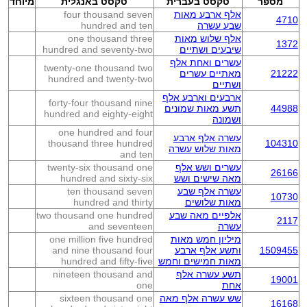
מספר
טקסט בעברית
טקסט באנגלית
מיוחד
אלף ארבע מאות
four thousand seven
4710
שבע עשרה
hundred and ten
אלף שלוש מאות
one thousand three
1372
שיבעים ושתיים
hundred and seventy-two
עשרים ואחת אלף
twenty-one thousand two
21222
מאתיים עשרים
hundred and twenty-two
ושתיים
ארבעים וארבע אלף
forty-four thousand nine
44988
תשע מאות שמונים
hundred and eighty-eight
ושמונה
one hundred and four
עשרה אלף ארבע
thousand three hundred
104310
מאות שלוש עשרה
and ten
עשרים ושש אלף
twenty-six thousand one
26166
מאה שישים ושש
hundred and sixty-six
עשרה אלף שבע
ten thousand seven
10730
מאות שלושים
hundred and thirty
אלפיים מאה שבע
two thousand one hundred
2117
עשרה
and seventeen
מיליון חמש מאות
one million five hundred
1509455
ותשע אלף ארבע
and nine thousand four
מאות חמישים וחמש
hundred and fifty-five
תשע עשרה אלף
nineteen thousand and
19001
אחת
one
שש עשרה אלף מאה
sixteen thousand one
16168