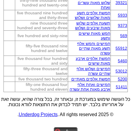
thirty-nine thousand three
39321
שלוש מאות עשרים
hundred and twenty-one
ואחת
חמשת אלפים תשע
five thousand nine hundred
5933
מאות שלושים ושלוש
and thirty-three
תשעת אלפים שלוש
nine thousand three
9373
מאות שיבעים ושלוש
hundred and seventy-three
חמש מאות שישים
five hundred and sixty-nine
569
ותשע
חמישים וחמש אלף
fifty-five thousand nine
55912
תשע מאות שתיים
hundred and twelve
עשרה
חמשת אלפים ארבע
five thousand four hundred
5460
מאות שישים
and sixty
חמישים ושלוש אלף
fifty-three thousand and
53012
שתיים עשרה
twelve
5200
חמשת אלפים מאתיים
five thousand two hundred
חמישים ואחת אלף
fifty-one thousand four
51411
ארבע מאות אחת עשרה
hundred and eleven
כל העושה שימוש במערכת זו, ובאתר זה, בכל צורה שהיא, עושה זאת
על אחריותו בלבד. יש תמיד לבדוק את התוצאות לוודא נכונות.
Underdog Projects
. All rights reserved.
© 2025