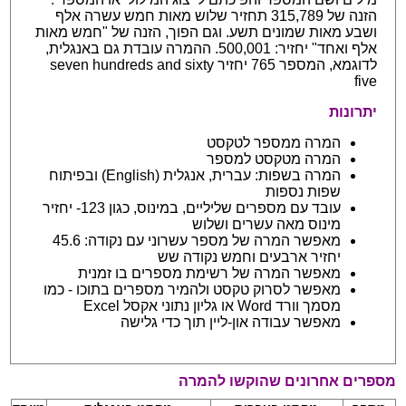
הזנה של 315,789 תחזיר שלוש מאות חמש עשרה אלף
ושבע מאות שמונים תשע. וגם הפוך, הזנה של "חמש מאות
אלף ואחד" יחזיר: 500,001. ההמרה עובדת גם באנגלית,
לדוגמא, המספר 765 יחזיר seven hundreds and sixty
five
יתרונות
המרה ממספר לטקסט
המרה מטקסט למספר
המרה בשפות: עברית, אנגלית (English) ובפיתוח
שפות נספות
עובד עם מספרים שליליים, במינוס, כגון 123- יחזיר
מינוס מאה עשרים ושלוש
מאפשר המרה של מספר עשרוני עם נקודה: 45.6
יחזיר ארבעים וחמש נקודה שש
מאפשר המרה של רשימת מספרים בו זמנית
מאפשר לסרוק טקסט ולהמיר מספרים בתוכו - כמו
מסמך וורד Word או גליון נתוני אקסל Excel
מאפשר עבודה און-ליין תוך כדי גלישה
מספרים אחרונים שהוקשו להמרה