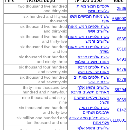
מספר
טקסט בעברית
טקסט באנגלית
מיוחד
אלפיים חמש מאות
two thousand five hundred
2536
שלושים ושש
and thirty-six
שש מאות חמישים ושש
six hundred and fifty-six
656000
אלף
thousand
ששת אלפים חמש מאות
six thousand five hundred
6536
שלושים ושש
and thirty-six
ששת אלפים חמש מאות
six thousand five hundred
6535
שלושים וחמש
and thirty-five
ששת אלפים חמש מאות
six thousand five hundred
6510
עשרה
and ten
ששת אלפים ארבע
six thousand four hundred
6493
מאות תשעים ושלוש
and ninety-three
ששת אלפים ארבע
six thousand four hundred
6476
מאות שיבעים ושש
and seventy-six
ששת אלפים מאתיים
six thousand two hundred
6276
שיבעים ושש
and seventy-six
שלושים ותשע אלף
thirty-nine thousand two
39294
מאתיים תשעים וארבע
hundred and ninety-four
תשעת אלפים שישים
nine thousand and sixty-
9069
ותשע
nine
ששת אלפים מאה
six thousand one hundred
6142
ארבעים ושתיים
and forty-two
שישה מיליון מאה עשרה
six million one hundred and
6110001
אלף אחת
ten thousand and one
שלושים ותשע אלף