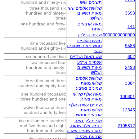
תשעים ושש
hundred and ninety-six
שלושת אלפים שש
three thousand six
3693
מאות תשעים
hundred and ninety-
ושלוש
three
מאה ארבעים
one hundred and forty-
141
ואחת
one
6000000000000
שישה טריליון
תשעת אלפים
nine thousand five
9586
חמש מאות שמונים
hundred and eighty-six
ושש
602
שש מאות ושתיים
six hundred and two
אלפיים ארבע
two thousand four
2493
מאות תשעים
hundred and ninety-
ושלוש
three
שלושת אלפים
three thousand three
3384
שלוש מאות
hundred and eighty-four
שמונים וארבע
מאה אלף שלוש
one hundred thousand
100301
מאות ואחת
three hundred and one
שתיים עשרה אלף
twelve thousand three
12345
שלוש מאות
hundred and forty-five
ארבעים וחמש
שני מיליון מאה
two million one hundred
2105812
וחמש אלף שמונה
and five thousand eight
מאות שתיים עשרה
hundred and twelve
ארבעת אלפים