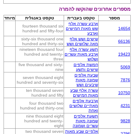
מספרים אחרונים שהוקשו להמרה
מספר
טקסט בעברית
טקסט באנגלית
מיוחד
ארבע עשרה אלף
fourteen thousand six
14654
שש מאות חמישים
hundred and fifty-four
וארבע
שישים ושש אלף
sixty-six thousand one
66136
מאה שלושים ושש
hundred and thirty-six
תשע עשרה אלף
nineteen thousand four
19423
ארבע מאות עשרים
hundred and twenty-
ושלוש
three
חמשת אלפים
five thousand and sixty-
5069
שישים ותשע
nine
שבעת אלפים
seven thousand eight
7876
שמונה מאות
hundred and seventy-six
שיבעים ושש
עשרה אלף שבע
ten thousand seven
10750
מאות חמישים
hundred and fifty
ארבעת אלפים
four thousand two
4231
מאתיים שלושים
hundred and thirty-one
ואחת
תשעת אלפים
nine thousand eight
9828
שמונה מאות
hundred and twenty-
עשרים ושמונה
eight
אלפיים שבע מאות
two thousand seven
2796