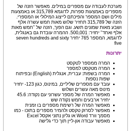
מערכת לעבודה עם מספרים במילים. מאפשר הזנה של
מספרים באמצעות ספרות, לדוגמא 315,789 או באמצעות
מילים ושם המספר והפיכתם לייצוג המילולי או המספרי.
הזנה של 315,789 תחזיר שלוש מאות חמש עשרה אלף
ושבע מאות שמונים תשע. וגם הפוך, הזנה של "חמש מאות
אלף ואחד" יחזיר: 500,001. ההמרה עובדת גם באנגלית,
לדוגמא, המספר 765 יחזיר seven hundreds and sixty
five
יתרונות
המרה ממספר לטקסט
המרה מטקסט למספר
המרה בשפות: עברית, אנגלית (English) ובפיתוח
שפות נספות
עובד עם מספרים שליליים, במינוס, כגון 123- יחזיר
מינוס מאה עשרים ושלוש
מאפשר המרה של מספר עשרוני עם נקודה: 45.6
יחזיר ארבעים וחמש נקודה שש
מאפשר המרה של רשימת מספרים בו זמנית
מאפשר לסרוק טקסט ולהמיר מספרים בתוכו - כמו
מסמך וורד Word או גליון נתוני אקסל Excel
מאפשר עבודה און-ליין תוך כדי גלישה