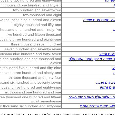
שמונה
thousand two hundred and eighty-eight
ght thousand one hundred and fifty-six
two hundred and seventy-two
two thousand and eight
תשע מאות אחת עשרה
five thousand nine hundred and eleven
eighty thousand and fifty-one
ש
thousand one hundred and ninety-five
five hundred and fifteen thousand
ousand three hundred and eighty-one
three thousand seven hundred
seven hundred and seventy-seven
עים ושבע
thousand nine hundred and forty-seven
ד עשרה מיליון מאה ואחת אלף
ion one hundred and one thousand and
eleven
ע
o thousand five hundred and fifty-nine
ת
housand three hundred and ninety-one
thirteen thousand and thirty-four
יבעים ושבע
housand six hundred and seventy-seven
ים ותשע
 thousand five hundred and eighty-nine
six thousand one hundred and one
ים ושלוש אלף מאה חמש עשרה
three thousand one hundred and fifteen
point seventy-nine
שש מאות שישים ואחת
ur thousand six hundred and sixty-one
באתר זה, בכל צורה שהיא, עושה זאת על אחריותו בלבד. יש תמיד לבדו