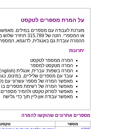
על המרת מספרים לטקסט
ההמרה עובדת גם באנגלית, לדוגמא, המספר 765 יחזיר even hundreds and sixty five
יתרונות
המרה ממספר לטקסט
המרה מטקסט למספר
המרה בשפות: עברית, אנגלית (English) ובפיתוח שפות נספות
עובד עם מספרים שליליים, במינוס, כגון 123- יחזיר מינוס מאה עשרים ושלו
מאפשר המרה של מספר עשרוני עם נקודה: 45.6 יחזיר ארבעים וחמש 
מאפשר המרה של רשימת מספרים בו ז
מאפשר לסרוק טקסט ולהמיר מספרים בתוכו - כמו מסמך וורד
מאפשר עבודה און-ליין תוך כדי גלישה
מספרים אחרונים שהוקשו להמרה
מספר
טקסט 