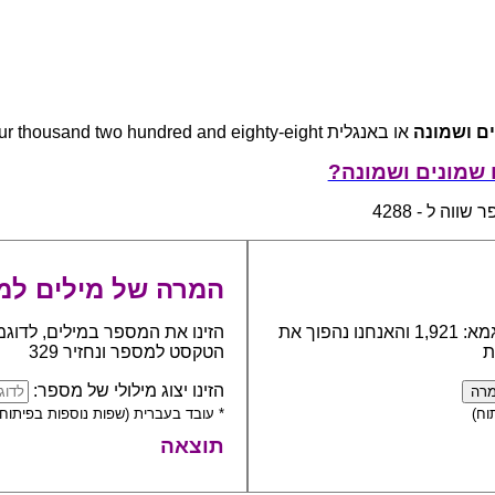
ם ושמונה
או באנגלית four thousand two hundred and eighty-eight
שמונים ושמונה?
ווה ל - 4288
המרה של מילים למ
כתבו את המספר אותו יש להפוך למילים, לדוגמא: 1,921 והאנחנו נהפוך את
הזינו את המספר במילים, לדוגמ
ת
הטקסט למספר ונחזיר 329
הזינו יצוג מילולי של מספר:
וח)
* עובד בעברית (שפות נוספות בפיתוח)
תוצאה