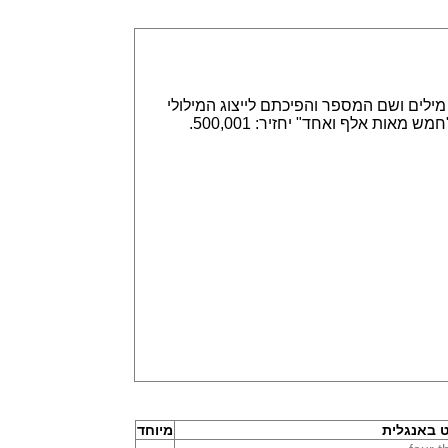
אפשר הזנה של מספרים באמצעות ספרות, לדוגמא 315,789 או באמצעות מילים ושם המספר והפיכתם לייצוג המילולי
או המספרי. הזנה של 315,789 תחזיר שלוש מאות חמש עשרה אלף ושבע מאות שמונים תשע. וגם הפוך, הזנה של "חמש מאות אלף ואחד" יחזיר: 500,001.
 באנגלית
מיוחד