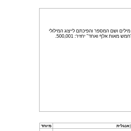
אפשר הזנה של מספרים באמצעות ספרות, לדוגמא 315,789 או באמצעות מילים ושם המספר והפיכתם לייצוג המילולי
או המספרי. הזנה של 315,789 תחזיר שלוש מאות חמש עשרה אלף ושבע מאות שמונים תשע. וגם הפוך, הזנה של "חמש מאות אלף ואחד" יחזיר: 500,001.
אנגלית
מיוחד