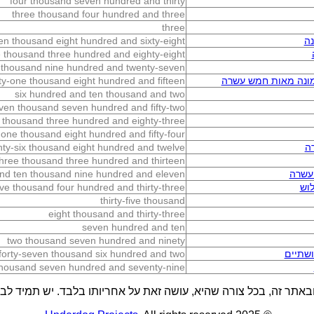
four thousand seven hundred and thirty
three thousand four hundred and three
three
ה
n thousand eight hundred and sixty-eight
e thousand three hundred and eighty-eight
 thousand nine hundred and twenty-seven
מונה מאות חמש עשרה
ety-one thousand eight hundred and fifteen
six hundred and ten thousand and two
ven thousand seven hundred and fifty-two
 thousand three hundred and eighty-three
one thousand eight hundred and fifty-four
ה
hty-six thousand eight hundred and twelve
three thousand three hundred and thirteen
עשרה
nd ten thousand nine hundred and eleven
וש
ve thousand four hundred and thirty-three
thirty-five thousand
eight thousand and thirty-three
seven hundred and ten
two thousand seven hundred and ninety
שתיים
forty-seven thousand six hundred and two
thousand seven hundred and seventy-nine
באתר זה, בכל צורה שהיא, עושה זאת על אחריותו בלבד. יש תמיד לבדו