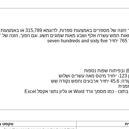
מערכת לעבודה עם מספרים במילים. מ
s
ש
נקודה שש
מנית
 Word או גליון נתוני אקסל Excel
ת
טקסט ב