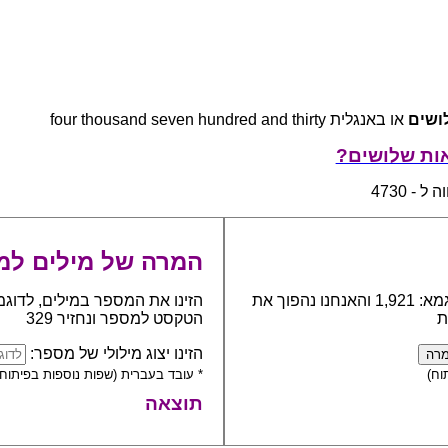
ושים
או באנגלית four thousand seven hundred and thirty
ות שלושים?
 - 4730
המרה של מילים למ
כתבו את המספר אותו יש להפוך למילים, לדוגמא: 1,921 והאנחנו נהפוך את
הזינו את המספר במילים, לדוגמ
ת
הטקסט למספר ונחזיר 329
הזינו יצוג מילולי של מספר:
וח)
* עובד בעברית (שפות נוספות בפיתוח)
תוצאה