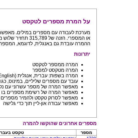
על המרת מספרים לטקסט
ההמרה עובדת גם באנגלית, לדוגמא, המספר 765 יחזיר even hundreds and sixty five
יתרונות
המרה ממספר לטקסט
המרה מטקסט למספר
המרה בשפות: עברית, אנגלית (English) ובפיתוח שפות נספות
עובד עם מספרים שליליים, במינוס, כגון 123- יחזיר מינוס מאה עשרים ושלו
מאפשר המרה של מספר עשרוני עם נקודה: 45.6 יחזיר ארבעים וחמש 
מאפשר המרה של רשימת מספרים בו ז
מאפשר לסרוק טקסט ולהמיר מספרים בתוכו - כמו מסמך וורד
מאפשר עבודה און-ליין תוך כדי גלישה
מספרים אחרונים שהוקשו להמרה
מספר
טקסט בעברי