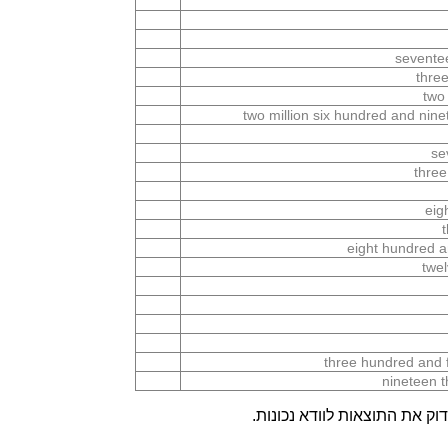
seventee
thre
two
two million six hundred and nin
se
three
eig
eight hundred a
twel
three hundred and 
nineteen 
ק את התוצאות לוודא נכונות.