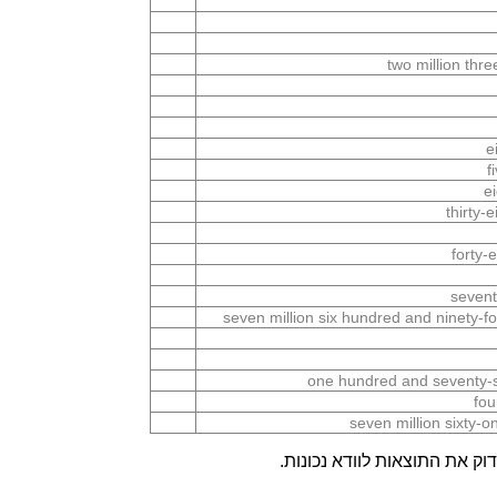
two million thr
e
f
e
thirty-
forty-
sevent
seven million six hundred and ninety-
one hundred and seventy-s
fou
seven million sixty-
ק את התוצאות לוודא נכונות.