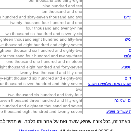
four thousand and thirty-eight
nine hundred and ten
ten thousand and one
יים
ee hundred and sixty-seven thousand and two
twenty thousand four hundred and one
four thousand and twenty-nine
two thousand six hundred and seventy-six
מש
ighteen thousand eight hundred and fifty-five
ive thousand eight hundred and eighty-seven
ם
ighteen thousand six hundred and eighty-two
לוש
eight thousand four hundred and twenty-three
one thousand one hundred and nineteen
ושבע
eight thousand eight hundred and forty-seven
twenty-two thousand and fifty-one
יים
y-eight thousand six hundred and eighty-two
שבע מאות שלושים ושבע
four thousand seven hundred and thirty-seven
two
two thousand six hundred and forty-four
ם ושמונה
even thousand three hundred and fifty-eight
r hundred and eighteen thousand and seven
ת עשרים ושבע
one thousand eight hundred and twenty-seven
באתר זה, בכל צורה שהיא, עושה זאת על אחריותו בלבד. יש תמיד לבדו