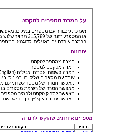
על המרת מספרים לטקסט
ההמרה עובדת גם באנגלית, לדוגמא, המספר 765 יחזיר even hundreds and sixty five
יתרונות
המרה ממספר לטקסט
המרה מטקסט למספר
המרה בשפות: עברית, אנגלית (English) ובפיתוח שפות נספות
עובד עם מספרים שליליים, במינוס, כגון 123- יחזיר מינוס מאה עשרים ושלו
מאפשר המרה של מספר עשרוני עם נקודה: 45.6 יחזיר ארבעים וחמש 
מאפשר המרה של רשימת מספרים בו ז
מאפשר לסרוק טקסט ולהמיר מספרים בתוכו - כמו מסמך וורד
מאפשר עבודה און-ליין תוך כדי גלישה
מספרים אחרונים שהוקשו להמרה
מספר
טקסט בעברית