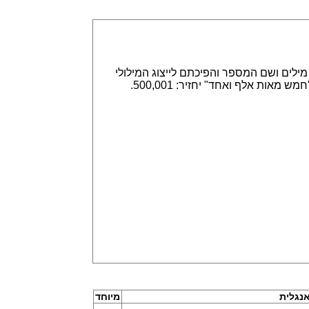
אפשר הזנה של מספרים באמצעות ספרות, לדוגמא 315,789 או באמצעות מילים ושם המספר והפיכתם לייצוג המילולי
או המספרי. הזנה של 315,789 תחזיר שלוש מאות חמש עשרה אלף ושבע מאות שמונים תשע. וגם הפוך, הזנה של "חמש מאות אלף ואחד" יחזיר: 500,001.
נגלית
מיוחד