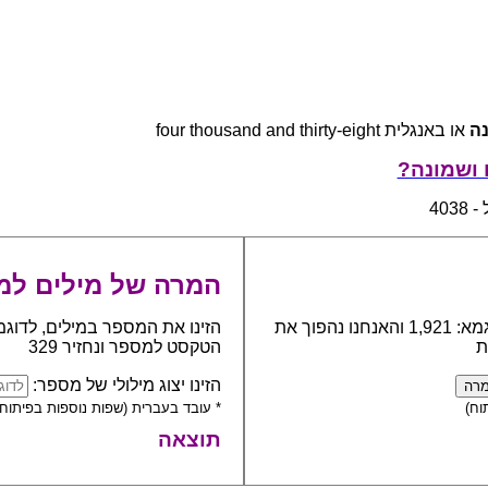
ה
או באנגלית four thousand and thirty-eight
 ושמונה?
403
המרה של מילים למ
כתבו את המספר אותו יש להפוך למילים, לדוגמא: 1,921 והאנחנו נהפוך את
הזינו את המספר במילים, לדוגמ
ת
הטקסט למספר ונחזיר 329
הזינו יצוג מילולי של מספר:
וח)
* עובד בעברית (שפות נוספות בפיתוח)
תוצאה