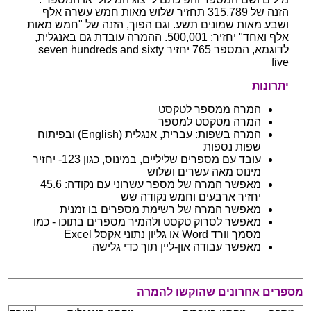
הזנה של 315,789 תחזיר שלוש מאות חמש עשרה אלף
ושבע מאות שמונים תשע. וגם הפוך, הזנה של "חמש מאות
אלף ואחד" יחזיר: 500,001. ההמרה עובדת גם באנגלית,
לדוגמא, המספר 765 יחזיר seven hundreds and sixty
five
יתרונות
המרה ממספר לטקסט
המרה מטקסט למספר
המרה בשפות: עברית, אנגלית (English) ובפיתוח
שפות נספות
עובד עם מספרים שליליים, במינוס, כגון 123- יחזיר
מינוס מאה עשרים ושלוש
מאפשר המרה של מספר עשרוני עם נקודה: 45.6
יחזיר ארבעים וחמש נקודה שש
מאפשר המרה של רשימת מספרים בו זמנית
מאפשר לסרוק טקסט ולהמיר מספרים בתוכו - כמו
מסמך וורד Word או גליון נתוני אקסל Excel
מאפשר עבודה און-ליין תוך כדי גלישה
מספרים אחרונים שהוקשו להמרה