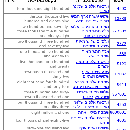
מספר
טקסט בעברית
טקסט באנגלית
מיוחד
ארבעת אלפים שמונה
four thousand eight hundred
4800
מאות
שלוש עשרה אלף חמש
thirteen thousand five
13589
מאות שמונים ותשע
hundred and eighty-nine
מאתיים שיבעים ושלוש
two hundred and seventy-
273598
אלף חמש מאות
three thousand five hundred
תשעים ושמונה
and ninety-eight
אלפיים שלוש מאות
two thousand three hundred
2372
שיבעים ושתיים
and seventy-two
אלף חמש מאות
one thousand five hundred
1586
שמונים ושש
and eighty-six
חמשת אלפים מאה
five thousand one hundred
5120
עשרים
and twenty
שבע עשרה אלף
seventeen thousand and
17032
שלושים ושתיים
thirty-two
שמונת אלפים ארבע
eight thousand four hundred
8444
מאות ארבעים וארבע
and forty-four
שלוש מאות שישים
three hundred and sixty-
367001
ושבע אלף אחת
seven thousand and one
ארבעת אלפים שלוש
four thousand three hundred
4353
מאות חמישים ושלוש
and fifty-three
8000001
שמונה מיליון אחת
eight million and one
ארבעת אלפים שמונים
four thousand and eighty-five
4085
וחמש
שישים ואחת אלף
sixty-one thousand two