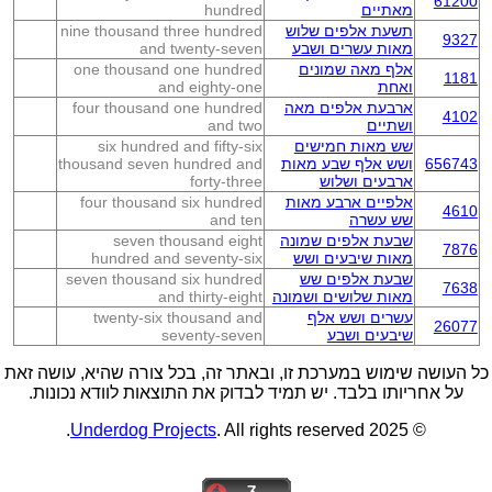
61200
מאתיים
hundred
תשעת אלפים שלוש
nine thousand three hundred
9327
מאות עשרים ושבע
and twenty-seven
אלף מאה שמונים
one thousand one hundred
1181
ואחת
and eighty-one
ארבעת אלפים מאה
four thousand one hundred
4102
ושתיים
and two
שש מאות חמישים
six hundred and fifty-six
656743
ושש אלף שבע מאות
thousand seven hundred and
ארבעים ושלוש
forty-three
אלפיים ארבע מאות
four thousand six hundred
4610
שש עשרה
and ten
שבעת אלפים שמונה
seven thousand eight
7876
מאות שיבעים ושש
hundred and seventy-six
שבעת אלפים שש
seven thousand six hundred
7638
מאות שלושים ושמונה
and thirty-eight
עשרים ושש אלף
twenty-six thousand and
26077
שיבעים ושבע
seventy-seven
כל העושה שימוש במערכת זו, ובאתר זה, בכל צורה שהיא, עושה זאת
על אחריותו בלבד. יש תמיד לבדוק את התוצאות לוודא נכונות.
Underdog Projects
. All rights reserved.
© 2025