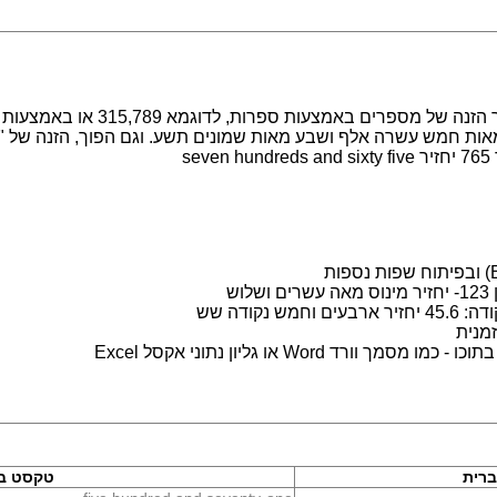
מערכת לעבודה עם מספרים במילים. מ
s
ש
נקודה שש
מנית
 Word או גליון נתוני אקסל Excel
רית
טקסט בא