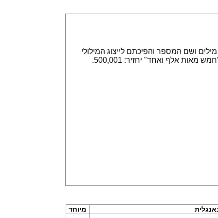
אפשר הזנה של מספרים באמצעות ספרות, לדוגמא 315,789 או באמצעות מילים ושם המספר והפיכתם לייצוג המילולי
או המספרי. הזנה של 315,789 תחזיר שלוש מאות חמש עשרה אלף ושבע מאות שמונים תשע. וגם הפוך, הזנה של "חמש מאות אלף ואחד" יחזיר: 500,001.
נגלית
מיוחד