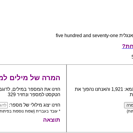
five hundred and sevent
חת?
המרה של מילים למ
כתבו את המספר אותו יש להפוך למילים, לדוגמא: 1,921 והאנחנו נהפוך את
הזינו את המספר במילים, לדוגמ
ת
הטקסט למספר ונחזיר 329
הזינו יצוג מילולי של מספר:
וח)
* עובד בעברית (שפות נוספות בפיתוח)
תוצאה