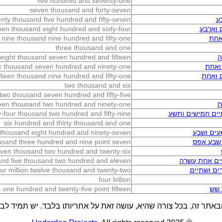
five hundred and seventy-one
seven thousand and forty-seven
ע
nty thousand five hundred and fifty-seven
 וארבע
een thousand eight hundred and sixty-four
אחת
nine thousand nine hundred and fifty-one
three thousand and one
ה
eight thousand seven hundred and fifteen
ואחת
ix thousand seven hundred and ninety-one
 ואחת
ifteen thousand nine hundred and fifty-one
two thousand and six
two thousand seven hundred and fifty-five
ת
teen thousand two hundred and ninety-one
ים חמישים ותשע
-four thousand two hundred and fifty-nine
six hundred and thirty thousand and one
עים ושבע
 thousand eight hundred and ninety-seven
 שבע אפס
usand three hundred and nine point seven
ven thousand two hundred and twenty-six
ים אחת עשרה
 and five thousand two hundred and eleven
ים ושתיים
our million twelve thousand and twenty-two
four billion
 שש
 one hundred and twenty-five point fifteen
באתר זה, בכל צורה שהיא, עושה זאת על אחריותו בלבד. יש תמיד לבדו