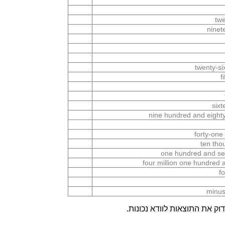
twe
ninet
twenty-s
f
six
nine hundred and eighty
forty-one
ten tho
one hundred and se
four million one hundred
f
minus
ק את התוצאות לוודא נכונות.