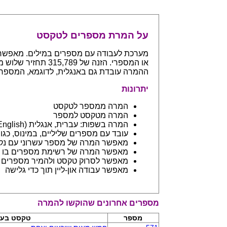
על המרת מספרים לטקסט
ההמרה עובדת גם באנגלית, לדוגמא, המספר 765 יחזיר even hundreds and sixty five
יתרונות
המרה ממספר לטקסט
המרה מטקסט למספר
המרה בשפות: עברית, אנגלית (English) ובפיתוח שפות נספות
עובד עם מספרים שליליים, במינוס, כגון 123- יחזיר מינוס מאה עשרים ושלו
מאפשר המרה של מספר עשרוני עם נקודה: 45.6 יחזיר ארבעים וחמש 
מאפשר המרה של רשימת מספרים בו ז
מאפשר לסרוק טקסט ולהמיר מספרים בתוכו - כמו מסמך וורד
מאפשר עבודה און-ליין תוך כדי גלישה
מספרים אחרונים שהוקשו להמרה
מספר
טקסט בעב