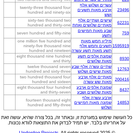
עשרים ושלוש אלף
twenty-three thousand four
23496
ארבע מאות תשעים
hundred and ninety-six
ושש
שישים ושתיים אלף
sixty-two thousand two
62231
מאתיים שלושים ואחת
hundred and thirty-one
שבע מאות חמישים
seven hundred and fifty-nine
759
ותשע
מיליון חמש מאות
one million five hundred and
1595919
תשעים וחמש אלף
ninety-five thousand nine
תשע מאות תשע עשרה
hundred and nineteen
שמונת אלפים תשע
eight thousand nine hundred
8930
מאות שלושים
and thirty
שתיים עשרה אלף שבע
twelve thousand seven
12763
מאות שישים ושלוש
hundred and sixty-three
מאתיים אלף ארבע
two hundred thousand four
200416
מאות שש עשרה
hundred and sixteen
שמונת אלפים ארבע
eight thousand four hundred
8437
מאות שלושים ושבע
and thirty-seven
ארבע עשרה אלף
fourteen thousand eight
14853
שמונה מאות חמישים
hundred and fifty-three
ושלוש
כל העושה שימוש במערכת זו, ובאתר זה, בכל צורה שהיא, עושה זאת
על אחריותו בלבד. יש תמיד לבדוק את התוצאות לוודא נכונות.
Underdog Projects
. All rights reserved.
© 2025