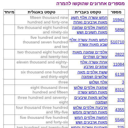
מספרים אחרונים שהוקשו להמרה
מספר
טקסט בעברית
טקסט באנגלית
מיוחד
חמש עשרה אלף תשע
fifteen thousand nine
15941
מאות ארבעים ואחת
hundred and forty-one
חמשת אלפים שמונה
five thousand eight hundred
5896
מאות תשעים ושש
and ninety-six
five hundred and ten
חמש מאות עשרה אלף
thousand seven hundred
510710
שבע מאות עשרה
and ten
אלפיים שמונה מאות
two thousand eight hundred
2822
עשרים ושתיים
and twenty-two
אחת עשרה אלף
eleven thousand and eighty-
11084
שמונים וארבע
four
ששת אלפים מאה
six thousand one hundred
6138
שלושים ושמונה
and thirty-eight
3
אלף ושלוש
three
שמונת אלפים שלוש
eight thousand three
8315
מאות חמש עשרה
hundred and fifteen
שלוש מאות שיבעים
three hundred and seventy-
378
ושמונה
eight
ארבעת אלפים שלוש
four thousand three hundred
4355
מאות חמישים וחמש
and fifty-five
חמשת אלפים חמש
five thousand five hundred
5546
מאות ארבעים ושש
and forty-six
225
מאתיים עשרים וחמש
two hundred and twenty-five