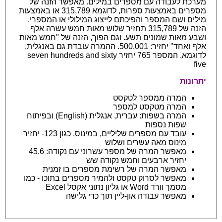
מערכת לעבודה עם מספרים במילים. מאפשר הזנה של
מספרים באמצעות ספרות, לדוגמא 315,789 או באמצעות
מילים ושם המספר והפיכתם לייצוג המילולי או המספרי.
הזנה של 315,789 תחזיר שלוש מאות חמש עשרה אלף
ושבע מאות שמונים תשע. וגם הפוך, הזנה של "חמש מאות
אלף ואחד" יחזיר: 500,001. ההמרה עובדת גם באנגלית,
לדוגמא, המספר 765 יחזיר seven hundreds and sixty
five
יתרונות
המרה ממספר לטקסט
המרה מטקסט למספר
המרה בשפות: עברית, אנגלית (English) ובפיתוח
שפות נספות
עובד עם מספרים שליליים, במינוס, כגון 123- יחזיר
מינוס מאה עשרים ושלוש
מאפשר המרה של מספר עשרוני עם נקודה: 45.6
יחזיר ארבעים וחמש נקודה שש
מאפשר המרה של רשימת מספרים בו זמנית
מאפשר לסרוק טקסט ולהמיר מספרים בתוכו - כמו
מסמך וורד Word או גליון נתוני אקסל Excel
מאפשר עבודה און-ליין תוך כדי גלישה