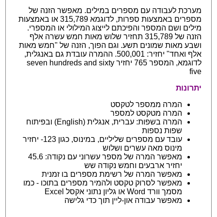
מערכת לעבודה עם מספרים במילים. מאפשר הזנה של
מספרים באמצעות ספרות, לדוגמא 315,789 או באמצעות
מילים ושם המספר והפיכתם לייצוג המילולי או המספרי.
הזנה של 315,789 תחזיר שלוש מאות חמש עשרה אלף
ושבע מאות שמונים תשע. וגם הפוך, הזנה של "חמש מאות
אלף ואחד" יחזיר: 500,001. ההמרה עובדת גם באנגלית,
לדוגמא, המספר 765 יחזיר seven hundreds and sixty
five
יתרונות
המרה ממספר לטקסט
המרה מטקסט למספר
המרה בשפות: עברית, אנגלית (English) ובפיתוח
שפות נספות
עובד עם מספרים שליליים, במינוס, כגון 123- יחזיר
מינוס מאה עשרים ושלוש
מאפשר המרה של מספר עשרוני עם נקודה: 45.6
יחזיר ארבעים וחמש נקודה שש
מאפשר המרה של רשימת מספרים בו זמנית
מאפשר לסרוק טקסט ולהמיר מספרים בתוכו - כמו
מסמך וורד Word או גליון נתוני אקסל Excel
מאפשר עבודה און-ליין תוך כדי גלישה