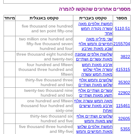
מספרים אחרונים שהוקשו להמרה
מספר
טקסט בעברית
טקסט באנגלית
מיוחד
חמשת אלפים מאה
five thousand one hundred
5110.51
עשרה נקודה חמש
and ten point fifty-one
אחד
שני מיליון מאה
two million one hundred and
2155704
חמישים וחמש אלף
fifty-five thousand seven
שבע מאות וארבע
hundred and four
שלושת אלפים שמונה
three thousand eight hundred
3822
מאות עשרים ושתיים
and twenty-two
ארבע מאות חמש
four hundred and fifteen
415315
עשרה אלף שלוש
thousand three hundred and
מאות חמש עשרה
fifteen
שלושים וחמש אלף
thirty-five thousand three
35302
שלוש מאות ושתיים
hundred and two
עשרים ושתיים אלף
twenty-two thousand nine
22902
תשע מאות ושתיים
hundred and two
מאה חמש עשרה אלף
one hundred and fifteen
115461
ארבע מאות שישים
thousand four hundred and
ואחת
sixty-one
שלושים ושתיים אלף
thirty-two thousand six
32605
שש מאות וחמש
hundred and five
חמשת אלפים שלוש
five thousand three hundred
5355
מאות חמישים וחמש
and fifty-five