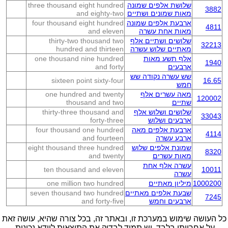
שלושת אלפים שמונה
three thousand eight hundred
3882
מאות שמונים ושתיים
and eighty-two
ארבעת אלפים שמונה
four thousand eight hundred
4811
מאות אחת עשרה
and eleven
שלושים ושתיים אלף
thirty-two thousand two
32213
מאתיים שלוש עשרה
hundred and thirteen
אלף תשע מאות
one thousand nine hundred
1940
ארבעים
and forty
שש עשרה נקודה שש
sixteen point sixty-four
16.65
חמש
מאה עשרים אלף
one hundred and twenty
120002
שתיים
thousand and two
שלושים ושלוש אלף
thirty-three thousand and
33043
ארבעים ושלוש
forty-three
ארבעת אלפים מאה
four thousand one hundred
4114
ארבע עשרה
and fourteen
שמונת אלפים שלוש
eight thousand three hundred
8320
מאות עשרים
and twenty
עשרה אלף אחת
ten thousand and eleven
10011
עשרה
1000200
מיליון מאתיים
one million two hundred
שבעת אלפים מאתיים
seven thousand two hundred
7245
ארבעים וחמש
and forty-five
כל העושה שימוש במערכת זו, ובאתר זה, בכל צורה שהיא, עושה זאת
על אחריותו בלבד. יש תמיד לבדוק את התוצאות לוודא נכונות.