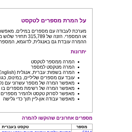
על המרת מספרים לטקסט
ההמרה עובדת גם באנגלית, לדוגמא, המספר 765 יחזיר even hundreds and sixty five
יתרונות
המרה ממספר לטקסט
המרה מטקסט למספר
המרה בשפות: עברית, אנגלית (English) ובפיתוח שפות נספות
עובד עם מספרים שליליים, במינוס, כגון 123- יחזיר מינוס מאה עשרים ושלו
מאפשר המרה של מספר עשרוני עם נקודה: 45.6 יחזיר ארבעים וחמש 
מאפשר המרה של רשימת מספרים בו ז
מאפשר לסרוק טקסט ולהמיר מספרים בתוכו - כמו מסמך וורד
מאפשר עבודה און-ליין תוך כדי גלישה
מספרים אחרונים שהוקשו להמרה
מספר
טקסט בעברית