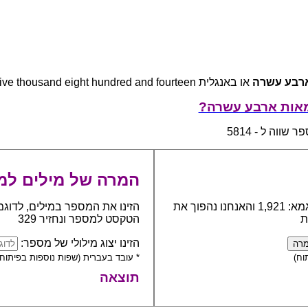
רבע עשרה
או באנגלית five thousand eight hundred and fourteen
מאות ארבע עשרה?
שווה ל - 5814
המרה של מילים למ
כתבו את המספר אותו יש להפוך למילים, לדוגמא: 1,921 והאנחנו נהפוך את
הזינו את המספר במילים, לדוגמ
ת
הטקסט למספר ונחזיר 329
הזינו יצוג מילולי של מספר:
וח)
* עובד בעברית (שפות נוספות בפיתוח)
תוצאה