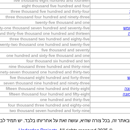
five thousand eight hundred and fourteen
eight thousand five hundred and four
three thousand five hundred and thirty-four
three thousand four hundred and ninety-three
twenty-five thousand and one
חמש
ifty-one thousand seven hundred and seventy-five
nd thirty-five thousand one hundred and thirteen
three thousand two hundred and eighty-five
wenty-two thousand one hundred and twenty-five
five thousand and seventy
one hundred and sixty-five thousand and one
four thousand six hundred and ten
nine thousand three hundred and thirty-nine
inety-seven thousand one hundred and thirty-two
ש
five thousand eight hundred and forty-three
seven thousand nine hundred and ninety-three
נה
fifteen thousand nine hundred and thirty-eight
ונה
fifteen thousand four hundred and fifty-eight
one hundred and thirty-five
four thousand three hundred and eighty-one
two thousand seven hundred and forty-nine
באתר זה, בכל צורה שהיא, עושה זאת על אחריותו בלבד. יש תמיד לבדו