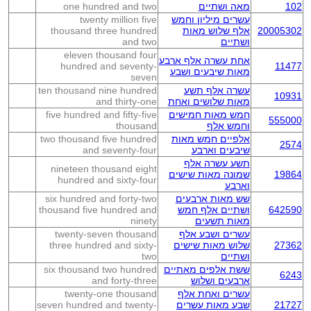
102
מאה ושתיים
one hundred and two
עשרים מיליון וחמש
twenty million five
20005302
אלף שלוש מאות
thousand three hundred
ושתיים
and two
eleven thousand four
אחת עשרה אלף ארבע
hundred and seventy-
11477
מאות שיבעים ושבע
seven
עשרה אלף תשע
ten thousand nine hundred
10931
מאות שלושים ואחת
and thirty-one
חמש מאות חמישים
five hundred and fifty-five
555000
וחמש אלף
thousand
אלפיים חמש מאות
two thousand five hundred
2574
שיבעים וארבע
and seventy-four
תשע עשרה אלף
nineteen thousand eight
19864
שמונה מאות שישים
hundred and sixty-four
וארבע
שש מאות ארבעים
six hundred and forty-two
642590
ושתיים אלף חמש
thousand five hundred and
מאות תשעים
ninety
עשרים ושבע אלף
twenty-seven thousand
27362
שלוש מאות שישים
three hundred and sixty-
ושתיים
two
ששת אלפים מאתיים
six thousand two hundred
6243
ארבעים ושלוש
and forty-three
עשרים ואחת אלף
twenty-one thousand
21727
שבע מאות עשרים
seven hundred and twenty-