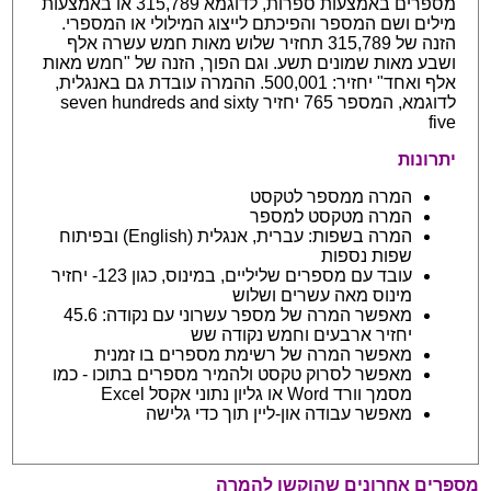
מספרים באמצעות ספרות, לדוגמא 315,789 או באמצעות
מילים ושם המספר והפיכתם לייצוג המילולי או המספרי.
הזנה של 315,789 תחזיר שלוש מאות חמש עשרה אלף
ושבע מאות שמונים תשע. וגם הפוך, הזנה של "חמש מאות
אלף ואחד" יחזיר: 500,001. ההמרה עובדת גם באנגלית,
לדוגמא, המספר 765 יחזיר seven hundreds and sixty
five
יתרונות
המרה ממספר לטקסט
המרה מטקסט למספר
המרה בשפות: עברית, אנגלית (English) ובפיתוח
שפות נספות
עובד עם מספרים שליליים, במינוס, כגון 123- יחזיר
מינוס מאה עשרים ושלוש
מאפשר המרה של מספר עשרוני עם נקודה: 45.6
יחזיר ארבעים וחמש נקודה שש
מאפשר המרה של רשימת מספרים בו זמנית
מאפשר לסרוק טקסט ולהמיר מספרים בתוכו - כמו
מסמך וורד Word או גליון נתוני אקסל Excel
מאפשר עבודה און-ליין תוך כדי גלישה
מספרים אחרונים שהוקשו להמרה