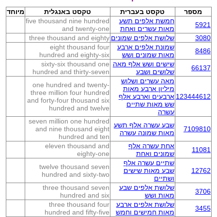
מספר
טקסט בעברית
טקסט באנגלית
מיוחד
חמשת אלפים תשע
five thousand nine hundred
5921
מאות עשרים ואחת
and twenty-one
3080
שלושת אלפים שמונים
three thousand and eighty
שמונת אלפים ארבע
eight thousand four
8486
מאות שמונים ושש
hundred and eighty-six
שישים ושש אלף מאה
sixty-six thousand one
66137
שלושים ושבע
hundred and thirty-seven
מאה עשרים ושלוש
one hundred and twenty-
מיליון ארבע מאות
three million four hundred
123444612
ארבעים וארבע אלף
and forty-four thousand six
שש מאות שתיים
hundred and twelve
עשרה
seven million one hundred
שבע עשרה אלף תשע
and nine thousand eight
7109810
מאות שמונה עשרה
hundred and ten
אחת עשרה אלף
eleven thousand and
11081
שמונים ואחת
eighty-one
שתיים עשרה אלף
twelve thousand seven
12762
שבע מאות שישים
hundred and sixty-two
ושתיים
שלושת אלפים שבע
three thousand seven
3706
מאות ושש
hundred and six
שלושת אלפים ארבע
three thousand four
3455
מאות חמישים וחמש
hundred and fifty-five