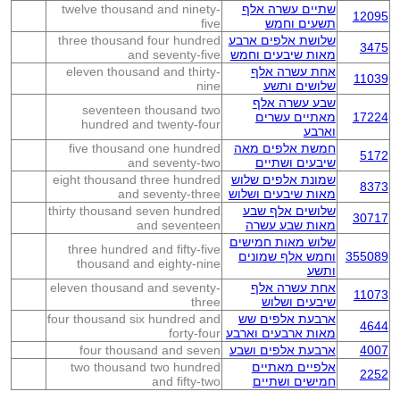
שתיים עשרה אלף
twelve thousand and ninety-
12095
תשעים וחמש
five
שלושת אלפים ארבע
three thousand four hundred
3475
מאות שיבעים וחמש
and seventy-five
אחת עשרה אלף
eleven thousand and thirty-
11039
שלושים ותשע
nine
שבע עשרה אלף
seventeen thousand two
17224
מאתיים עשרים
hundred and twenty-four
וארבע
חמשת אלפים מאה
five thousand one hundred
5172
שיבעים ושתיים
and seventy-two
שמונת אלפים שלוש
eight thousand three hundred
8373
מאות שיבעים ושלוש
and seventy-three
שלושים אלף שבע
thirty thousand seven hundred
30717
מאות שבע עשרה
and seventeen
שלוש מאות חמישים
three hundred and fifty-five
355089
וחמש אלף שמונים
thousand and eighty-nine
ותשע
אחת עשרה אלף
eleven thousand and seventy-
11073
שיבעים ושלוש
three
ארבעת אלפים שש
four thousand six hundred and
4644
מאות ארבעים וארבע
forty-four
4007
ארבעת אלפים ושבע
four thousand and seven
אלפיים מאתיים
two thousand two hundred
2252
חמישים ושתיים
and fifty-two