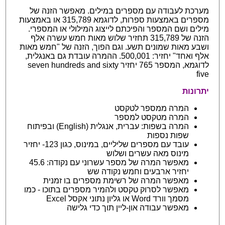
מערכת לעבודה עם מספרים במילים. מאפשר הזנה של
מספרים באמצעות ספרות, לדוגמא 315,789 או באמצעות
מילים ושם המספר והפיכתם לייצוג המילולי או המספרי.
הזנה של 315,789 תחזיר שלוש מאות חמש עשרה אלף
ושבע מאות שמונים תשע. וגם הפוך, הזנה של "חמש מאות
אלף ואחד" יחזיר: 500,001. ההמרה עובדת גם באנגלית,
לדוגמא, המספר 765 יחזיר seven hundreds and sixty
five
יתרונות
המרה ממספר לטקסט
המרה מטקסט למספר
המרה בשפות: עברית, אנגלית (English) ובפיתוח
שפות נספות
עובד עם מספרים שליליים, במינוס, כגון 123- יחזיר
מינוס מאה עשרים ושלוש
מאפשר המרה של מספר עשרוני עם נקודה: 45.6
יחזיר ארבעים וחמש נקודה שש
מאפשר המרה של רשימת מספרים בו זמנית
מאפשר לסרוק טקסט ולהמיר מספרים בתוכו - כמו
מסמך וורד Word או גליון נתוני אקסל Excel
מאפשר עבודה און-ליין תוך כדי גלישה