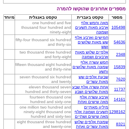
מספרים אחרונים שהוקשו להמרה
מספר
טקסט בעברית
טקסט באנגלית
מיוחד
מאה וחמש אלף
one hundred and five
105498
ארבע מאות תשעים
thousand four hundred and
ושמונה
ninety-eight
חמישים וארבע אלף
fifty-four thousand six hundred
54636
שש מאות שלושים
and thirty-six
ושש
אלפיים שלוש מאות
two thousand three hundred
2348
ארבעים ושמונה
and forty-eight
חמש עשרה אלף
fifteen thousand eight hundred
15839
שמונה מאות שלושים
and thirty-nine
ותשע
שבעת אלפים שש
seven thousand six hundred
7620
מאות עשרים
and twenty
אחת עשרה אלף שבע
eleven thousand seven
11737
מאות שלושים ושבע
hundred and thirty-seven
ארבע עשרה אלף
fourteen thousand one
14161
מאה שישים ואחת
hundred and sixty-one
מיליון מאתיים
one million two hundred and
1298162
תשעים ושמונה אלף
ninety-eight thousand one
מאה שישים ושתיים
hundred and sixty-two
שמונת אלפים שלוש
eight thousand three hundred
8321
מאות עשרים ואחת
and twenty-one