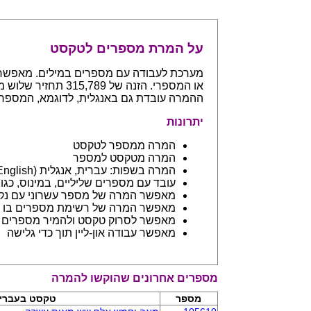
על המרת מספרים לטקסט
ההמרה עובדת גם באנגלית, לדוגמא, המספר 765 יחזיר even hundreds and sixty five
יתרונות
המרה ממספר לטקסט
המרה מטקסט למספר
המרה בשפות: עברית, אנגלית (English) ובפיתוח שפות נספות
עובד עם מספרים שליליים, במינוס, כגון 123- יחזיר מינוס מאה עשרים ושלו
מאפשר המרה של מספר עשרוני עם נקודה: 45.6 יחזיר ארבעים וחמש 
מאפשר המרה של רשימת מספרים בו ז
מאפשר לסרוק טקסט ולהמיר מספרים בתוכו - כמו מסמך וורד
מאפשר עבודה און-ליין תוך כדי גלישה
מספרים אחרונים שהוקשו להמרה
מספר
טקסט בעברי