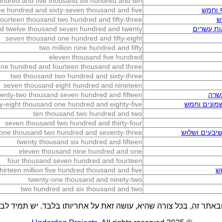
ndred and five thousand six hundred and ten
ף וחמש
ree hundred and sixty-seven thousand and five
ש
fourteen thousand two hundred and fifty-three
ות עשרים
d twelve thousand seven hundred and twenty
seven thousand one hundred and fifty-eight
two million nine hundred and fifty
eleven thousand five hundred
ne hundred and fourteen thousand and three
two thousand two hundred and sixty-three
seven thousand eight hundred and nineteen
שרה
enty-two thousand seven hundred and fifteen
מונים וחמש
y-eight thousand one hundred and eighty-five
ten thousand two hundred and two
seven thousand two hundred and thirty-four
יבעים ושלוש
y-one thousand two hundred and seventy-three
twenty thousand six hundred and fifteen
eleven thousand nine hundred and one
four thousand seven hundred and fourteen
ש
thirteen million five hundred thousand and five
twenty-one thousand and ninety-two
two hundred and six thousand and two
באתר זה, בכל צורה שהיא, עושה זאת על אחריותו בלבד. יש תמיד לבדו