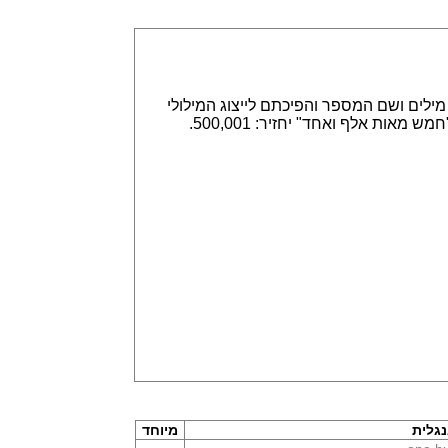
אפשר הזנה של מספרים באמצעות ספרות, לדוגמא 315,789 או באמצעות מילים ושם המספר והפיכתם לייצוג המילולי
או המספרי. הזנה של 315,789 תחזיר שלוש מאות חמש עשרה אלף ושבע מאות שמונים תשע. וגם הפוך, הזנה של "חמש מאות אלף ואחד" יחזיר: 500,001.
גלית
מיוחד