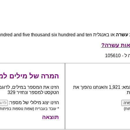
 עשרה
או באנגלית one hundred and five thousand six hundred and ten
אות עשרה?
105610
המרה של מילים למ
כתבו את המספר אותו יש להפוך למילים, לדוגמא: 1,921 והאנחנו נהפוך את
הזינו את המספר במילים, לדוגמ
ת
הטקסט למספר ונחזיר 329
הזינו יצוג מילולי של מספר:
וח)
* עובד בעברית (שפות נוספות בפיתוח)
תוצאה