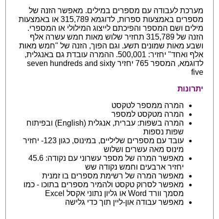
מערכת לעבודה עם מספרים במילים. מאפשר הזנה של
מספרים באמצעות ספרות, לדוגמא 315,789 או באמצעות
מילים ושם המספר והפיכתם לייצוג המילולי או המספרי.
הזנה של 315,789 תחזיר שלוש מאות חמש עשרה אלף
ושבע מאות שמונים תשע. וגם הפוך, הזנה של "חמש מאות
אלף ואחד" יחזיר: 500,001. ההמרה עובדת גם באנגלית,
לדוגמא, המספר 765 יחזיר seven hundreds and sixty
five
יתרונות
המרה ממספר לטקסט
המרה מטקסט למספר
המרה בשפות: עברית, אנגלית (English) ובפיתוח
שפות נספות
עובד עם מספרים שליליים, במינוס, כגון 123- יחזיר
מינוס מאה עשרים ושלוש
מאפשר המרה של מספר עשרוני עם נקודה: 45.6
יחזיר ארבעים וחמש נקודה שש
מאפשר המרה של רשימת מספרים בו זמנית
מאפשר לסרוק טקסט ולהמיר מספרים בתוכו - כמו
מסמך וורד Word או גליון נתוני אקסל Excel
מאפשר עבודה און-ליין תוך כדי גלישה