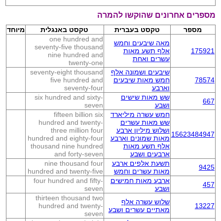
מספרים אחרונים שהוקשו להמרה
מספר
טקסט בעברית
טקסט באנגלית
מיוחד
one hundred and
מאה שיבעים וחמש
seventy-five thousand
175921
אלף תשע מאות
nine hundred and
עשרים ואחת
twenty-one
שיבעים ושמונה אלף
seventy-eight thousand
78574
חמש מאות שיבעים
five hundred and
וארבע
seventy-four
שש מאות שישים
six hundred and sixty-
667
ושבע
seven
חמש עשרה מיליארד
fifteen billion six
שש מאות עשרים
hundred and twenty-
ושלוש מיליון ארבע
three million four
15623484947
מאות שמונים וארבע
hundred and eighty-four
אלף תשע מאות
thousand nine hundred
ארבעים ושבע
and forty-seven
תשעת אלפים ארבע
nine thousand four
9425
מאות עשרים וחמש
hundred and twenty-five
ארבע מאות חמישים
four hundred and fifty-
457
ושבע
seven
thirteen thousand two
שלוש עשרה אלף
hundred and twenty-
13227
מאתיים עשרים ושבע
seven