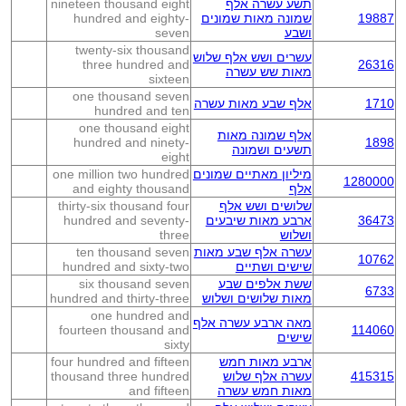
תשע עשרה אלף
nineteen thousand eight
19887
שמונה מאות שמונים
hundred and eighty-
ושבע
seven
twenty-six thousand
עשרים ושש אלף שלוש
three hundred and
26316
מאות שש עשרה
sixteen
one thousand seven
1710
אלף שבע מאות עשרה
hundred and ten
one thousand eight
אלף שמונה מאות
hundred and ninety-
1898
תשעים ושמונה
eight
מיליון מאתיים שמונים
one million two hundred
1280000
אלף
and eighty thousand
שלושים ושש אלף
thirty-six thousand four
36473
ארבע מאות שיבעים
hundred and seventy-
ושלוש
three
עשרה אלף שבע מאות
ten thousand seven
10762
שישים ושתיים
hundred and sixty-two
ששת אלפים שבע
six thousand seven
6733
מאות שלושים ושלוש
hundred and thirty-three
one hundred and
מאה ארבע עשרה אלף
fourteen thousand and
114060
שישים
sixty
ארבע מאות חמש
four hundred and fifteen
415315
עשרה אלף שלוש
thousand three hundred
מאות חמש עשרה
and fifteen