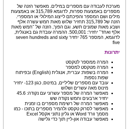
מערכת לעבודה עם מספרים במילים. מאפשר הזנה של
מספרים באמצעות ספרות, לדוגמא 315,789 או באמצעות
מילים ושם המספר והפיכתם לייצוג המילולי או המספרי.
הזנה של 315,789 תחזיר שלוש מאות חמש עשרה אלף
ושבע מאות שמונים תשע. וגם הפוך, הזנה של "חמש מאות
אלף ואחד" יחזיר: 500,001. ההמרה עובדת גם באנגלית,
לדוגמא, המספר 765 יחזיר seven hundreds and sixty
five
יתרונות
המרה ממספר לטקסט
המרה מטקסט למספר
המרה בשפות: עברית, אנגלית (English) ובפיתוח
שפות נספות
עובד עם מספרים שליליים, במינוס, כגון 123- יחזיר
מינוס מאה עשרים ושלוש
מאפשר המרה של מספר עשרוני עם נקודה: 45.6
יחזיר ארבעים וחמש נקודה שש
מאפשר המרה של רשימת מספרים בו זמנית
מאפשר לסרוק טקסט ולהמיר מספרים בתוכו - כמו
מסמך וורד Word או גליון נתוני אקסל Excel
מאפשר עבודה און-ליין תוך כדי גלישה