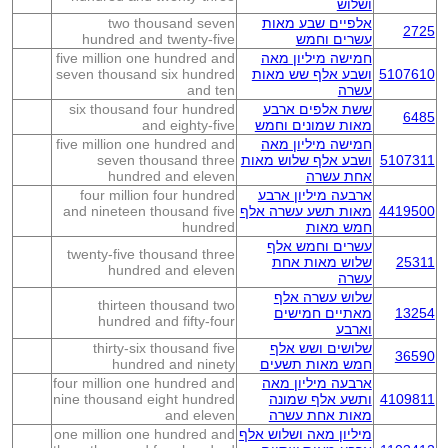
ושלוש
אלפיים שבע מאות
two thousand seven
2725
עשרים וחמש
hundred and twenty-five
חמישה מיליון מאה
five million one hundred and
5107610
ושבע אלף שש מאות
seven thousand six hundred
עשרה
and ten
ששת אלפים ארבע
six thousand four hundred
6485
מאות שמונים וחמש
and eighty-five
חמישה מיליון מאה
five million one hundred and
5107311
ושבע אלף שלוש מאות
seven thousand three
אחת עשרה
hundred and eleven
ארבעה מיליון ארבע
four million four hundred
4419500
מאות תשע עשרה אלף
and nineteen thousand five
חמש מאות
hundred
עשרים וחמש אלף
twenty-five thousand three
25311
שלוש מאות אחת
hundred and eleven
עשרה
שלוש עשרה אלף
thirteen thousand two
13254
מאתיים חמישים
hundred and fifty-four
וארבע
שלושים ושש אלף
thirty-six thousand five
36590
חמש מאות תשעים
hundred and ninety
ארבעה מיליון מאה
four million one hundred and
4109811
ותשע אלף שמונה
nine thousand eight hundred
מאות אחת עשרה
and eleven
מיליון מאה ושלוש אלף
one million one hundred and