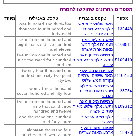
מספרים אחרונים שהוקשו להמרה
מספר
טקסט בעברית
טקסט באנגלית
מיוחד
מאה שלושים וחמש
one hundred and thirty-five
135448
אלף ארבע מאות
thousand four hundred and
ארבעים ושמונה
forty-eight
שישה מיליון מאה
six million one hundred and
6108511
ושמונה אלף חמש
eight thousand five hundred
מאות אחת עשרה
and eleven
חמישה מיליון מאה
five million one hundred and
5109410
ותשע אלף ארבע מאות
nine thousand four hundred
עשרה
and ten
עשרים וארבע אלף
twenty-four thousand one
24162.53
מאה שישים ושתיים
hundred and sixty-two point
נקודה חמש שלוש
fifty-two
עשרים ושלוש אלף
twenty-three thousand
23754
שבע מאות חמישים
seven hundred and fifty-four
וארבע
חמישה מיליון מאה
five million one hundred and
5109312
ותשע אלף שלוש מאות
nine thousand three
שתיים עשרה
hundred and twelve
אלף מאה ארבעים
one thousand one hundred
1143
ושלוש
and forty-three
שמונה עשרה אלף
eighteen thousand four
18423
ארבע מאות עשרים
hundred and twenty-three