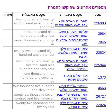
מספרים אחרונים שהוקשו להמרה
מספר
טקסט בעברית
טקסט באנגלית
מיוחד
two hundred and twenty-
מאתיים עשרים ושש
six thousand nine hundred
226903
אלף תשע מאות ושלוש
and three
שלושת אלפים תשע
three thousand nine
3964
מאות שישים וארבע
hundred and sixty-four
שבעת אלפים ארבעים
seven thousand and forty-
7046
ושש
six
עשרים ושתיים אלף
twenty-two thousand eight
22834
שמונה מאות שלושים
hundred and thirty-four
וארבע
מאתיים עשרים וחמש
two hundred and twenty-
225944
אלף תשע מאות
five thousand nine
ארבעים וארבע
hundred and forty-four
one thousand three
אלף שלוש מאות
hundred and seventy-
1373
שיבעים ושלוש
three
ארבעת אלפים חמש
four thousand five hundred
4563
מאות שישים ושלוש
and sixty-three
עשרים ושש אלף שבע
twenty-six thousand seven
26727
מאות עשרים ושבע
hundred and twenty-seven
עשרים ושתיים אלף
twenty-two thousand and
22024
עשרים וארבע
twenty-four