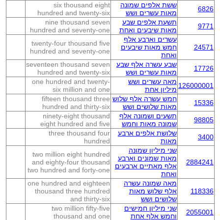
ששת אלפים שמונה
six thousand eight
6826
מאות עשרים ושש
hundred and twenty-six
תשעת אלפים שבע
nine thousand seven
9771
מאות שיבעים ואחת
hundred and seventy-one
עשרים וארבע אלף
twenty-four thousand five
24571
חמש מאות שיבעים
hundred and seventy-one
ואחת
שבע עשרה אלף שבע
seventeen thousand seven
17726
מאות עשרים ושש
hundred and twenty-six
מאה עשרים ושש
one hundred and twenty-
126000001
מיליון אחת
six million and one
חמש עשרה אלף שלוש
fifteen thousand three
15336
מאות שלושים ושש
hundred and thirty-six
תשעים ושמונה אלף
ninety-eight thousand
98805
שמונה מאות וחמש
eight hundred and five
שלושת אלפים ארבע
three thousand four
3400
מאות
hundred
שני מיליון שמונה
two million eight hundred
מאות שמונים וארבע
and eighty-four thousand
2884241
אלף מאתיים ארבעים
two hundred and forty-one
ואחת
מאה שמונה עשרה
one hundred and eighteen
118336
אלף שלוש מאות
thousand three hundred
שלושים ושש
and thirty-six
שני מיליון חמישים
two million fifty-five
2055001
וחמש אלף אחת
thousand and one