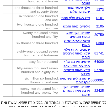
hundred and twelve
עשרה
אלף שלוש מאות
one thousand three hundred
1373
שיבעים ושלוש
and seventy-three
six thousand one hundred
6101
שש עשרה אלף אחת
and one
two thousand one hundred
2105
אלפיים מאה וחמש
and five
עשרים אלף שבע
twenty thousand seven
20750
מאות חמישים
hundred and fifty
ששת אלפים שלוש
six thousand three hundred
6300
מאות
שמונים ואחת אלף
eighty-one thousand seven
81741
שבע מאות ארבעים
hundred and forty-one
ואחת
64000
שישים וארבע אלף
sixty-four thousand
חמישים ושבע אלף
fifty-seven thousand seven
57784
שבע מאות שמונים
hundred and eighty-four
וארבע
שישה מיליון שש מאות
six million six hundred
6600001
אלף אחת
thousand and one
עשרים ושתיים אלף
twenty-two thousand four
22425
ארבע מאות עשרים
hundred and twenty-five
וחמש
כל העושה שימוש במערכת זו, ובאתר זה, בכל צורה שהיא, עושה זאת
על אחריותו בלבד. יש תמיד לבדוק את התוצאות לוודא נכונות.