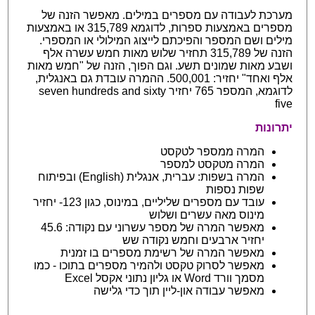
מערכת לעבודה עם מספרים במילים. מאפשר הזנה של
מספרים באמצעות ספרות, לדוגמא 315,789 או באמצעות
מילים ושם המספר והפיכתם לייצוג המילולי או המספרי.
הזנה של 315,789 תחזיר שלוש מאות חמש עשרה אלף
ושבע מאות שמונים תשע. וגם הפוך, הזנה של "חמש מאות
אלף ואחד" יחזיר: 500,001. ההמרה עובדת גם באנגלית,
לדוגמא, המספר 765 יחזיר seven hundreds and sixty
five
יתרונות
המרה ממספר לטקסט
המרה מטקסט למספר
המרה בשפות: עברית, אנגלית (English) ובפיתוח
שפות נספות
עובד עם מספרים שליליים, במינוס, כגון 123- יחזיר
מינוס מאה עשרים ושלוש
מאפשר המרה של מספר עשרוני עם נקודה: 45.6
יחזיר ארבעים וחמש נקודה שש
מאפשר המרה של רשימת מספרים בו זמנית
מאפשר לסרוק טקסט ולהמיר מספרים בתוכו - כמו
מסמך וורד Word או גליון נתוני אקסל Excel
מאפשר עבודה און-ליין תוך כדי גלישה