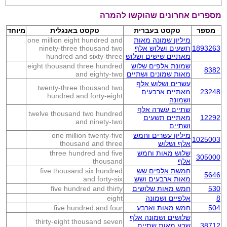
מספרים אחרונים שהוקשו להמרה
מספר
טקסט בעברית
טקסט באנגלית
מיוחד
מיליון שמונה מאות
one million eight hundred and
1893263
תשעים ושלוש אלף
ninety-three thousand two
מאתיים שישים ושלוש
hundred and sixty-three
שמונת אלפים שלוש
eight thousand three hundred
8382
מאות שמונים ושתיים
and eighty-two
עשרים ושלוש אלף
twenty-three thousand two
23248
מאתיים ארבעים
hundred and forty-eight
ושמונה
שתיים עשרה אלף
twelve thousand two hundred
12292
מאתיים תשעים
and ninety-two
ושתיים
מיליון עשרים וחמש
one million twenty-five
1025003
אלף ושלוש
thousand and three
שלוש מאות וחמש
three hundred and five
305000
אלף
thousand
חמשת אלפים שש
five thousand six hundred
5646
מאות ארבעים ושש
and forty-six
530
חמש מאות שלושים
five hundred and thirty
8
אלפיים ושמונה
eight
504
חמש מאות וארבע
five hundred and four
שלושים ושמונה אלף
thirty-eight thousand seven
38712
שבע מאות שתיים