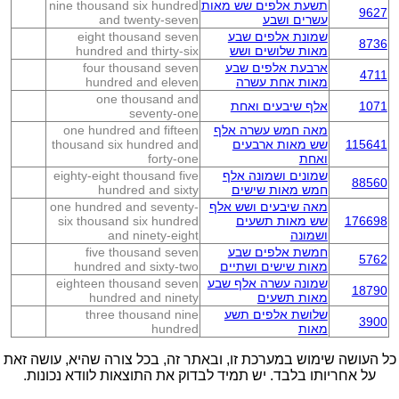
תשעת אלפים שש מאות
nine thousand six hundred
9627
עשרים ושבע
and twenty-seven
שמונת אלפים שבע
eight thousand seven
8736
מאות שלושים ושש
hundred and thirty-six
ארבעת אלפים שבע
four thousand seven
4711
מאות אחת עשרה
hundred and eleven
one thousand and
1071
אלף שיבעים ואחת
seventy-one
מאה חמש עשרה אלף
one hundred and fifteen
115641
שש מאות ארבעים
thousand six hundred and
ואחת
forty-one
שמונים ושמונה אלף
eighty-eight thousand five
88560
חמש מאות שישים
hundred and sixty
מאה שיבעים ושש אלף
one hundred and seventy-
176698
שש מאות תשעים
six thousand six hundred
ושמונה
and ninety-eight
חמשת אלפים שבע
five thousand seven
5762
מאות שישים ושתיים
hundred and sixty-two
שמונה עשרה אלף שבע
eighteen thousand seven
18790
מאות תשעים
hundred and ninety
שלושת אלפים תשע
three thousand nine
3900
מאות
hundred
כל העושה שימוש במערכת זו, ובאתר זה, בכל צורה שהיא, עושה זאת
על אחריותו בלבד. יש תמיד לבדוק את התוצאות לוודא נכונות.