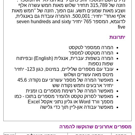
הזנה של 315,789 תחזיר שלוש מאות חמש עשרה אלף
ושבע מאות שמונים תשע. וגם הפוך, הזנה של "חמש מאות
אלף ואחד" יחזיר: 500,001. ההמרה עובדת גם באנגלית,
לדוגמא, המספר 765 יחזיר seven hundreds and sixty
five
יתרונות
המרה ממספר לטקסט
המרה מטקסט למספר
המרה בשפות: עברית, אנגלית (English) ובפיתוח
שפות נספות
עובד עם מספרים שליליים, במינוס, כגון 123- יחזיר
מינוס מאה עשרים ושלוש
מאפשר המרה של מספר עשרוני עם נקודה: 45.6
יחזיר ארבעים וחמש נקודה שש
מאפשר המרה של רשימת מספרים בו זמנית
מאפשר לסרוק טקסט ולהמיר מספרים בתוכו - כמו
מסמך וורד Word או גליון נתוני אקסל Excel
מאפשר עבודה און-ליין תוך כדי גלישה
מספרים אחרונים שהוקשו להמרה