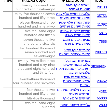
מספר
טקסט בעברית
טקסט באנגלית
מיוחד
עשרים אלף מאה
twenty thousand one
20198
תשעים ושמונה
hundred and ninety-eight
שלושים וחמש אלף שבע
thirty-five thousand seven
35753
מאות חמישים ושלוש
hundred and fifty-three
אחת עשרה אלף שלוש
eleven thousand three
11392
מאות תשעים ושתיים
hundred and ninety-two
חמשת אלפים שמונה
five thousand eight
5815
מאות חמש עשרה
hundred and fifteen
שבעת אלפים חמש
seven thousand five
7566
מאות שישים ושש
hundred and sixty-six
two hundred thousand
מאתיים אלף שבע
seven hundred and
200778
מאות שיבעים ושמונה
seventy-eight
עשרים וחמש מיליון
twenty-five million three
שלוש מאות שישים
hundred and sixty-nine
25369834
ותשע אלף שמונה מאות
thousand eight hundred
שלושים וארבע
and thirty-four
עשרים ושלוש אלף
twenty-three thousand
23462
ארבע מאות שישים
four hundred and sixty-two
ושתיים
ארבעת אלפים מאתיים
four thousand two
4253
חמישים ושלוש
hundred and fifty-three
55000
חמישים וחמש אלף
fifty-five thousand
two thousand eight
2800
אלפיים שמונה מאות
hundred