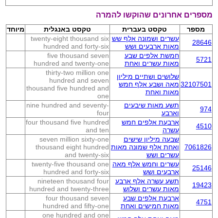
מספרים אחרונים שהוקשו להמרה
מספר
טקסט בעברית
טקסט באנגלית
מיוחד
עשרים ושמונה אלף שש
twenty-eight thousand six
28646
מאות ארבעים ושש
hundred and forty-six
חמשת אלפים שבע
five thousand seven
5721
מאות עשרים ואחת
hundred and twenty-one
thirty-two million one
שלושים ושתיים מיליון
hundred and seven
32107501
מאה ושבע אלף חמש
thousand five hundred and
מאות ואחת
one
תשע מאות שיבעים
nine hundred and seventy-
974
וארבע
four
ארבעת אלפים חמש
four thousand five hundred
4510
עשרה
and ten
שבעה מיליון שישים
seven million sixty-one
7061826
ואחת אלף שמונה מאות
thousand eight hundred
עשרים ושש
and twenty-six
עשרים וחמש אלף מאה
twenty-five thousand one
25146
ארבעים ושש
hundred and forty-six
תשע עשרה אלף ארבע
nineteen thousand four
19423
מאות עשרים ושלוש
hundred and twenty-three
ארבעת אלפים שבע
four thousand seven
4751
מאות חמישים ואחת
hundred and fifty-one
one hundred and one