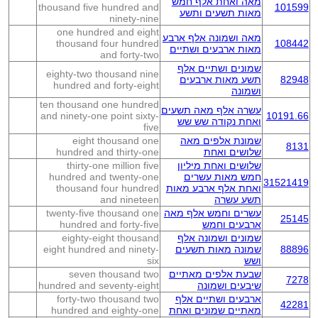
מאה ואחת אלף חמש
thousand five hundred and
101599
מאות תשעים ותשע
ninety-nine
one hundred and eight
מאה ושמונה אלף ארבע
thousand four hundred
108442
מאות ארבעים ושתיים
and forty-two
שמונים ושתיים אלף
eighty-two thousand nine
82948
תשע מאות ארבעים
hundred and forty-eight
ושמונה
ten thousand one hundred
עשרה אלף מאה תשעים
and ninety-one point sixty-
10191.66
ואחת נקודה שש שש
five
שמונת אלפים מאה
eight thousand one
8131
שלושים ואחת
hundred and thirty-one
שלושים ואחת מיליון
thirty-one million five
חמש מאות עשרים
hundred and twenty-one
31521419
ואחת אלף ארבע מאות
thousand four hundred
תשע עשרה
and nineteen
עשרים וחמש אלף מאה
twenty-five thousand one
25145
ארבעים וחמש
hundred and forty-five
שמונים ושמונה אלף
eighty-eight thousand
88896
שמונה מאות תשעים
eight hundred and ninety-
ושש
six
שבעת אלפים מאתיים
seven thousand two
7278
שיבעים ושמונה
hundred and seventy-eight
ארבעים ושתיים אלף
forty-two thousand two
42281
מאתיים שמונים ואחת
hundred and eighty-one