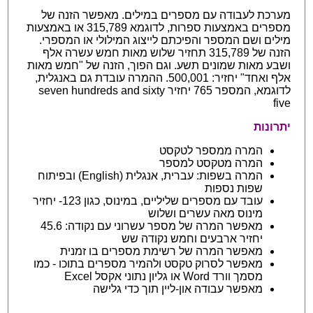
מערכת לעבודה עם מספרים במילים. מאפשר הזנה של
מספרים באמצעות ספרות, לדוגמא 315,789 או באמצעות
מילים ושם המספר והפיכתם לייצוג המילולי או המספרי.
הזנה של 315,789 תחזיר שלוש מאות חמש עשרה אלף
ושבע מאות שמונים תשע. וגם הפוך, הזנה של "חמש מאות
אלף ואחד" יחזיר: 500,001. ההמרה עובדת גם באנגלית,
לדוגמא, המספר 765 יחזיר seven hundreds and sixty
five
יתרונות
המרה ממספר לטקסט
המרה מטקסט למספר
המרה בשפות: עברית, אנגלית (English) ובפיתוח
שפות נספות
עובד עם מספרים שליליים, במינוס, כגון 123- יחזיר
מינוס מאה עשרים ושלוש
מאפשר המרה של מספר עשרוני עם נקודה: 45.6
יחזיר ארבעים וחמש נקודה שש
מאפשר המרה של רשימת מספרים בו זמנית
מאפשר לסרוק טקסט ולהמיר מספרים בתוכו - כמו
מסמך וורד Word או גליון נתוני אקסל Excel
מאפשר עבודה און-ליין תוך כדי גלישה