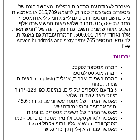
מערכת לעבודה עם מספרים במילים. מאפשר הזנה של
מספרים באמצעות ספרות, לדוגמא 315,789 או באמצעות
מילים ושם המספר והפיכתם לייצוג המילולי או המספרי.
הזנה של 315,789 תחזיר שלוש מאות חמש עשרה אלף
ושבע מאות שמונים תשע. וגם הפוך, הזנה של "חמש מאות
אלף ואחד" יחזיר: 500,001. ההמרה עובדת גם באנגלית,
לדוגמא, המספר 765 יחזיר seven hundreds and sixty
five
יתרונות
המרה ממספר לטקסט
המרה מטקסט למספר
המרה בשפות: עברית, אנגלית (English) ובפיתוח
שפות נספות
עובד עם מספרים שליליים, במינוס, כגון 123- יחזיר
מינוס מאה עשרים ושלוש
מאפשר המרה של מספר עשרוני עם נקודה: 45.6
יחזיר ארבעים וחמש נקודה שש
מאפשר המרה של רשימת מספרים בו זמנית
מאפשר לסרוק טקסט ולהמיר מספרים בתוכו - כמו
מסמך וורד Word או גליון נתוני אקסל Excel
מאפשר עבודה און-ליין תוך כדי גלישה