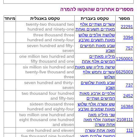
מספרים אחרונים שהוקשו להמרה
מספר
טקסט בעברית
טקסט באנגלית
מיוחד
עשרים ושתיים אלף
twenty-two thousand two
22291
מאתיים תשעים ואחת
hundred and ninety-one
שלושת אלפים שלוש
three thousand three
3394
מאות תשעים וארבע
hundred and ninety-four
שבע מאות חמישים
seven hundred and fifty-
757
ושבע
seven
מיליון מאתיים
one million two hundred and
1250001
חמישים אלף אחת
fifty thousand and one
שישה מיליון שש מאות
six million six hundred and
6625003
עשרים וחמש אלף
twenty-five thousand and
ושלוש
three
שבע מאות שלושים
seven hundred and thirty-
737
ושבע
seven
אלפיים ארבע מאות
two thousand four hundred
2452
חמישים ושתיים
and fifty-two
שש עשרה אלף שלוש
sixteen thousand three
16384
מאות שמונים וארבע
hundred and eighty-four
שני מיליון מאה
two million one hundred and
2108111
ושמונה אלף מאה
eight thousand one hundred
אחת עשרה
and eleven
111
מאה אחת עשרה
one hundred and eleven
חמשת אלפים תשע
five thousand nine hundred