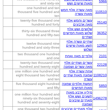
5966
מאות שישים ושש
and sixty-six
one hundred and ten
מאה עשרה אלף חמש
thousand five hundred and
110510
מאות עשרה
ten
עשרים וחמש אלף
twenty-five thousand one
25140
מאה ארבעים
hundred and forty
שלושים ושש אלף
thirty-six thousand three
36352
שלוש מאות חמישים
hundred and fifty-two
ושתיים
שתיים עשרה אלף
twelve thousand nine
12963
תשע מאות שישים
hundred and sixty-three
ושלוש
two thousand one hundred
2101
אלפיים מאה ואחת
and one
עשרים ושתיים אלף
twenty-two thousand one
22128
מאה עשרים ושמונה
hundred and twenty-eight
אחת עשרה אלף
one million one hundred and
1108210
שמונה מאות שתיים
eight thousand two hundred
עשרה
and ten
חמשת אלפים שמונה
five thousand eight hundred
5850
מאות חמישים
and fifty
מיליון ארבע מאות
one million four hundred and
תשעים ושש אלף
ninety-six thousand two
1496278
מאתיים שיבעים
hundred and seventy-eight
ושמונה
אלף מאתיים ארבעים
one thousand two hundred