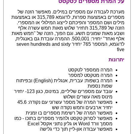
על המרת מספרים לטקסט
מערכת לעבודה עם מספרים במילים. מאפשר הזנה של
מספרים באמצעות ספרות, לדוגמא 315,789 או באמצעות
מילים ושם המספר והפיכתם לייצוג המילולי או המספרי.
הזנה של 315,789 תחזיר שלוש מאות חמש עשרה אלף
ושבע מאות שמונים תשע. וגם הפוך, הזנה של "חמש מאות
אלף ואחד" יחזיר: 500,001. ההמרה עובדת גם באנגלית,
לדוגמא, המספר 765 יחזיר seven hundreds and sixty
five
יתרונות
המרה ממספר לטקסט
המרה מטקסט למספר
המרה בשפות: עברית, אנגלית (English) ובפיתוח
שפות נספות
עובד עם מספרים שליליים, במינוס, כגון 123- יחזיר
מינוס מאה עשרים ושלוש
מאפשר המרה של מספר עשרוני עם נקודה: 45.6
יחזיר ארבעים וחמש נקודה שש
מאפשר המרה של רשימת מספרים בו זמנית
מאפשר לסרוק טקסט ולהמיר מספרים בתוכו - כמו
מסמך וורד Word או גליון נתוני אקסל Excel
מאפשר עבודה און-ליין תוך כדי גלישה