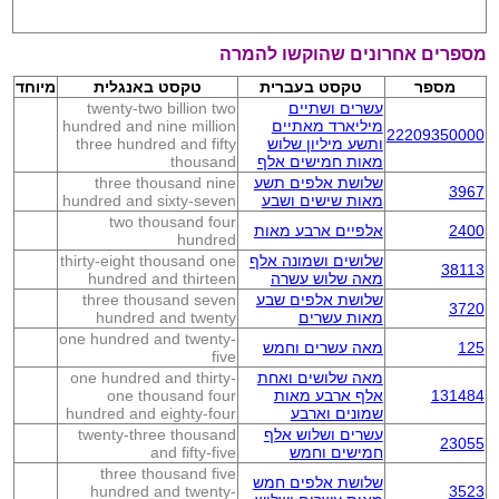
מספרים אחרונים שהוקשו להמרה
מספר
טקסט בעברית
טקסט באנגלית
מיוחד
עשרים ושתיים
twenty-two billion two
מיליארד מאתיים
hundred and nine million
22209350000
ותשע מיליון שלוש
three hundred and fifty
מאות חמישים אלף
thousand
שלושת אלפים תשע
three thousand nine
3967
מאות שישים ושבע
hundred and sixty-seven
two thousand four
2400
אלפיים ארבע מאות
hundred
שלושים ושמונה אלף
thirty-eight thousand one
38113
מאה שלוש עשרה
hundred and thirteen
שלושת אלפים שבע
three thousand seven
3720
מאות עשרים
hundred and twenty
one hundred and twenty-
125
מאה עשרים וחמש
five
מאה שלושים ואחת
one hundred and thirty-
131484
אלף ארבע מאות
one thousand four
שמונים וארבע
hundred and eighty-four
עשרים ושלוש אלף
twenty-three thousand
23055
חמישים וחמש
and fifty-five
three thousand five
שלושת אלפים חמש
hundred and twenty-
3523