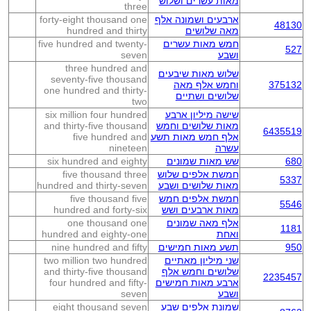
מאות עשרים ושלוש
three
ארבעים ושמונה אלף
forty-eight thousand one
48130
מאה שלושים
hundred and thirty
חמש מאות עשרים
five hundred and twenty-
527
ושבע
seven
three hundred and
שלוש מאות שיבעים
seventy-five thousand
375132
וחמש אלף מאה
one hundred and thirty-
שלושים ושתיים
two
שישה מיליון ארבע
six million four hundred
מאות שלושים וחמש
and thirty-five thousand
6435519
אלף חמש מאות תשע
five hundred and
עשרה
nineteen
680
שש מאות שמונים
six hundred and eighty
חמשת אלפים שלוש
five thousand three
5337
מאות שלושים ושבע
hundred and thirty-seven
חמשת אלפים חמש
five thousand five
5546
מאות ארבעים ושש
hundred and forty-six
אלף מאה שמונים
one thousand one
1181
ואחת
hundred and eighty-one
950
תשע מאות חמישים
nine hundred and fifty
שני מיליון מאתיים
two million two hundred
שלושים וחמש אלף
and thirty-five thousand
2235457
ארבע מאות חמישים
four hundred and fifty-
ושבע
seven
שמונת אלפים שבע
eight thousand seven