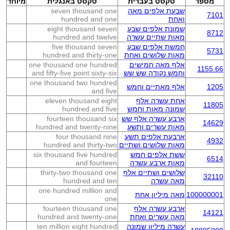
מספר
טקסט בעברית
טקסט באנגלית
מיוחד
שבעת אלפים מאה
seven thousand one
7101
ואחת
hundred and one
שמונת אלפים שבע
eight thousand seven
8712
מאות שתיים עשרה
hundred and twelve
חמשת אלפים שבע
five thousand seven
5731
מאות שלושים ואחת
hundred and thirty-one
אלף מאה חמישים
one thousand one hundred
1155.66
וחמש נקודה שש שש
and fifty-five point sixty-six
one thousand two hundred
1205
אלף מאתיים וחמש
and five
אחת עשרה אלף
eleven thousand eight
11805
שמונה מאות וחמש
hundred and five
ארבע עשרה אלף שש
fourteen thousand six
14629
מאות עשרים ותשע
hundred and twenty-nine
ארבעת אלפים תשע
four thousand nine
4932
מאות שלושים ושתיים
hundred and thirty-two
ששת אלפים חמש
six thousand five hundred
6514
מאות ארבע עשרה
and fourteen
שלושים ושתיים אלף
thirty-two thousand one
32110
מאה עשרה
hundred and ten
one hundred million and
100000001
מאה מיליון אחת
one
ארבע עשרה אלף
fourteen thousand one
14121
מאה עשרים ואחת
hundred and twenty-one
עשרה מיליון שמונה
ten million eight hundred