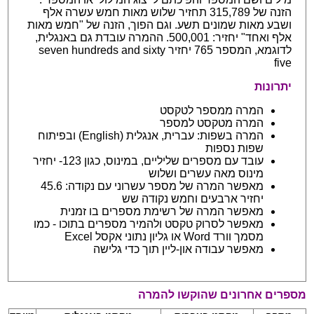
הזנה של 315,789 תחזיר שלוש מאות חמש עשרה אלף
ושבע מאות שמונים תשע. וגם הפוך, הזנה של "חמש מאות
אלף ואחד" יחזיר: 500,001. ההמרה עובדת גם באנגלית,
לדוגמא, המספר 765 יחזיר seven hundreds and sixty
five
יתרונות
המרה ממספר לטקסט
המרה מטקסט למספר
המרה בשפות: עברית, אנגלית (English) ובפיתוח
שפות נספות
עובד עם מספרים שליליים, במינוס, כגון 123- יחזיר
מינוס מאה עשרים ושלוש
מאפשר המרה של מספר עשרוני עם נקודה: 45.6
יחזיר ארבעים וחמש נקודה שש
מאפשר המרה של רשימת מספרים בו זמנית
מאפשר לסרוק טקסט ולהמיר מספרים בתוכו - כמו
מסמך וורד Word או גליון נתוני אקסל Excel
מאפשר עבודה און-ליין תוך כדי גלישה
מספרים אחרונים שהוקשו להמרה