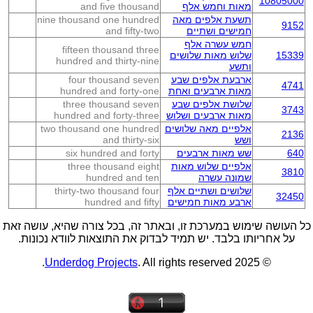
10805000
מאות וחמש אלף
and five thousand
תשעת אלפים מאה
nine thousand one hundred
9152
חמישים ושתיים
and fifty-two
חמש עשרה אלף
fifteen thousand three
15339
שלוש מאות שלושים
hundred and thirty-nine
ותשע
ארבעת אלפים שבע
four thousand seven
4741
מאות ארבעים ואחת
hundred and forty-one
שלושת אלפים שבע
three thousand seven
3743
מאות ארבעים ושלוש
hundred and forty-three
אלפיים מאה שלושים
two thousand one hundred
2136
ושש
and thirty-six
640
שש מאות ארבעים
six hundred and forty
אלפיים שלוש מאות
three thousand eight
3810
שמונה עשרה
hundred and ten
שלושים ושתיים אלף
thirty-two thousand four
32450
ארבע מאות חמישים
hundred and fifty
כל העושה שימוש במערכת זו, ובאתר זה, בכל צורה שהיא, עושה זאת
על אחריותו בלבד. יש תמיד לבדוק את התוצאות לוודא נכונות.
Underdog Projects
. All rights reserved.
© 2025