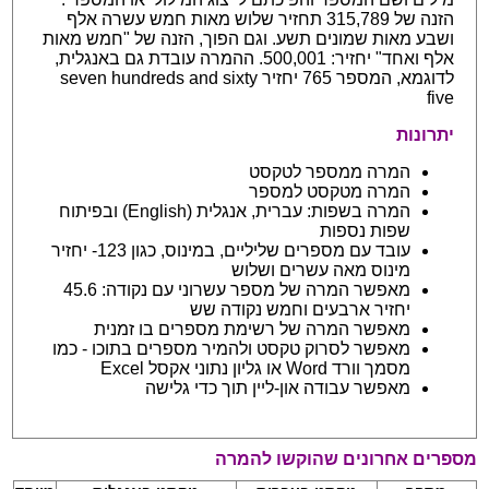
הזנה של 315,789 תחזיר שלוש מאות חמש עשרה אלף
ושבע מאות שמונים תשע. וגם הפוך, הזנה של "חמש מאות
אלף ואחד" יחזיר: 500,001. ההמרה עובדת גם באנגלית,
לדוגמא, המספר 765 יחזיר seven hundreds and sixty
five
יתרונות
המרה ממספר לטקסט
המרה מטקסט למספר
המרה בשפות: עברית, אנגלית (English) ובפיתוח
שפות נספות
עובד עם מספרים שליליים, במינוס, כגון 123- יחזיר
מינוס מאה עשרים ושלוש
מאפשר המרה של מספר עשרוני עם נקודה: 45.6
יחזיר ארבעים וחמש נקודה שש
מאפשר המרה של רשימת מספרים בו זמנית
מאפשר לסרוק טקסט ולהמיר מספרים בתוכו - כמו
מסמך וורד Word או גליון נתוני אקסל Excel
מאפשר עבודה און-ליין תוך כדי גלישה
מספרים אחרונים שהוקשו להמרה