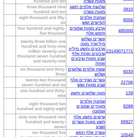
מאות עשרה
hundred and ten
שלושת אלפים תשע
three thousand nine
3910
מאות עשרה
hundred and ten
שמונת אלפים
eight thousand and fifty-
8056
חמישים ושש
six
ארבע מאות שמונים
four hundred and eighty-
485000
וחמש אלף
five thousand
עשרים ושלוש
twenty-three billion one
מיליארד מאה
hundred and forty-nine
ארבעים ותשע מיליון
million seventy-one
23149071771
שיבעים ואחת אלף
thousand seven hundred
שבע מאות שיבעים
and seventy-one
ואחת
ששת אלפים שלושים
six thousand and thirty-
6033
ושלוש
three
עשרים ושתיים אלף
twenty-two thousand
22706
שבע מאות ושש
seven hundred and six
one hundred and thirty-
139
מאה שלושים ותשע
nine
שמונת אלפים
eight thousand two
8288
מאתיים שמונים
hundred and eighty-eight
ושמונה
שישים ותשע אלף
sixty-nine thousand nine
69927
תשע מאות עשרים
hundred and twenty-
ושבע
seven
עשרה אלף חמש
ten thousand five
10549