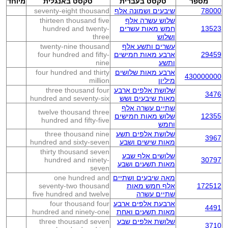
מספר
טקסט בעברית
טקסט באנגלית
מיוחד
78000
שיבעים ושמונה אלף
seventy-eight thousand
שלוש עשרה אלף
thirteen thousand five
13523
חמש מאות עשרים
hundred and twenty-
ושלוש
three
עשרים ותשע אלף
twenty-nine thousand
29459
ארבע מאות חמישים
four hundred and fifty-
ותשע
nine
ארבע מאות שלושים
four hundred and thirty
430000000
מיליון
million
שלושת אלפים ארבע
three thousand four
3476
מאות שיבעים ושש
hundred and seventy-six
שתיים עשרה אלף
twelve thousand three
12355
שלוש מאות חמישים
hundred and fifty-five
וחמש
שלושת אלפים תשע
three thousand nine
3967
מאות שישים ושבע
hundred and sixty-seven
thirty thousand seven
שלושים אלף שבע
hundred and ninety-
30797
מאות תשעים ושבע
seven
מאה שיבעים ושתיים
one hundred and
172512
אלף חמש מאות
seventy-two thousand
שתיים עשרה
five hundred and twelve
ארבעת אלפים ארבע
four thousand four
4491
מאות תשעים ואחת
hundred and ninety-one
שלושת אלפים שבע
three thousand seven
3710