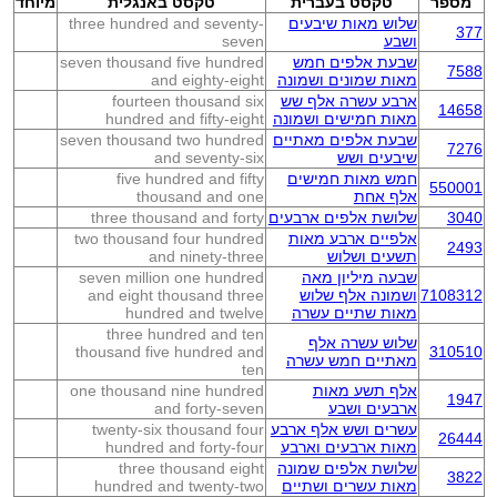
מספר
טקסט בעברית
טקסט באנגלית
מיוחד
שלוש מאות שיבעים
three hundred and seventy-
377
ושבע
seven
שבעת אלפים חמש
seven thousand five hundred
7588
מאות שמונים ושמונה
and eighty-eight
ארבע עשרה אלף שש
fourteen thousand six
14658
מאות חמישים ושמונה
hundred and fifty-eight
שבעת אלפים מאתיים
seven thousand two hundred
7276
שיבעים ושש
and seventy-six
חמש מאות חמישים
five hundred and fifty
550001
אלף אחת
thousand and one
3040
שלושת אלפים ארבעים
three thousand and forty
אלפיים ארבע מאות
two thousand four hundred
2493
תשעים ושלוש
and ninety-three
שבעה מיליון מאה
seven million one hundred
7108312
ושמונה אלף שלוש
and eight thousand three
מאות שתיים עשרה
hundred and twelve
three hundred and ten
שלוש עשרה אלף
thousand five hundred and
310510
מאתיים חמש עשרה
ten
אלף תשע מאות
one thousand nine hundred
1947
ארבעים ושבע
and forty-seven
עשרים ושש אלף ארבע
twenty-six thousand four
26444
מאות ארבעים וארבע
hundred and forty-four
שלושת אלפים שמונה
three thousand eight
3822
מאות עשרים ושתיים
hundred and twenty-two