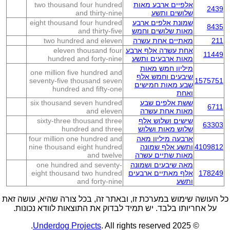
אלפיים ארבע מאות
two thousand four hundred
2439
שלושים ותשע
and thirty-nine
שמונת אלפים ארבע
eight thousand four hundred
8435
מאות שלושים וחמש
and thirty-five
211
מאתיים אחת עשרה
two hundred and eleven
אחת עשרה אלף ארבע
eleven thousand four
11449
מאות ארבעים ותשע
hundred and forty-nine
מיליון חמש מאות
one million five hundred and
שיבעים וחמש אלף
seventy-five thousand seven
1575751
שבע מאות חמישים
hundred and fifty-one
ואחת
ששת אלפים שבע
six thousand seven hundred
6711
מאות אחת עשרה
and eleven
שישים ושלוש אלף
sixty-three thousand three
63303
שלוש מאות ושלוש
hundred and three
ארבעה מיליון מאה
four million one hundred and
4109812
ותשע אלף שמונה
nine thousand eight hundred
מאות שתיים עשרה
and twelve
מאה שיבעים ושמונה
one hundred and seventy-
178249
אלף מאתיים ארבעים
eight thousand two hundred
ותשע
and forty-nine
כל העושה שימוש במערכת זו, ובאתר זה, בכל צורה שהיא, עושה זאת
על אחריותו בלבד. יש תמיד לבדוק את התוצאות לוודא נכונות.
Underdog Projects
. All rights reserved.
© 2025