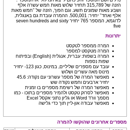
הזנה של 315,789 תחזיר שלוש מאות חמש עשרה אלף
ושבע מאות שמונים תשע. וגם הפוך, הזנה של "חמש מאות
אלף ואחד" יחזיר: 500,001. ההמרה עובדת גם באנגלית,
לדוגמא, המספר 765 יחזיר seven hundreds and sixty
five
יתרונות
המרה ממספר לטקסט
המרה מטקסט למספר
המרה בשפות: עברית, אנגלית (English) ובפיתוח
שפות נספות
עובד עם מספרים שליליים, במינוס, כגון 123- יחזיר
מינוס מאה עשרים ושלוש
מאפשר המרה של מספר עשרוני עם נקודה: 45.6
יחזיר ארבעים וחמש נקודה שש
מאפשר המרה של רשימת מספרים בו זמנית
מאפשר לסרוק טקסט ולהמיר מספרים בתוכו - כמו
מסמך וורד Word או גליון נתוני אקסל Excel
מאפשר עבודה און-ליין תוך כדי גלישה
מספרים אחרונים שהוקשו להמרה