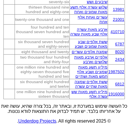
שיבעים ושש
seventy-six
שלוש עשרה אלף תשע
thirteen thousand nine
13981
מאות שמונים ואחת
hundred and eighty-one
עשרים ואחת אלף
twenty-one thousand and one
21001
אחת
four hundred and ten
ארבע מאות עשרה
thousand seven hundred and
410710
אלף שבע מאות עשרה
ten
ששת אלפים שבע
six thousand seven hundred
6787
מאות שמונים ושבע
and eighty-seven
8020
שמונת אלפים עשרים
eight thousand and twenty
אלפיים ארבע מאות
two thousand four hundred
2434
שלושים וארבע
and thirty-four
מיליון תשע מאות
one million nine hundred and
1987502
שמונים ושבע אלף
eighty-seven thousand five
חמש מאות ושתיים
hundred and two
ששת אלפים שמונה
six thousand eight hundred
6812
מאות שתיים עשרה
and twelve
מיליון תשע מאות שש
one million nine hundred and
1916000
עשרה אלף
sixteen thousand
כל העושה שימוש במערכת זו, ובאתר זה, בכל צורה שהיא, עושה זאת
על אחריותו בלבד. יש תמיד לבדוק את התוצאות לוודא נכונות.
Underdog Projects
. All rights reserved.
© 2025