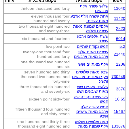
מספר
טקסט בעברית
טקסט באנגלית
מיוחד
שלוש עשרה אלף
thirteen thousand and forty
13040
ארבעים
אחת עשרה אלף ארבע
eleven thousand four
11420
מאות עשרים
hundred and twenty
אלפיים שמונה מאות
two thousand eight hundred
2823
עשרים ושלוש
and twenty-three
ששת אלפים ארבע
six thousand and fourteen
6014
עשרה
5.2
חמש נקודה שתיים
five point two
עשרים ואחת אלף
twenty-one thousand four
21440
ארבע מאות ארבעים
hundred and forty
one thousand two hundred
1206
אלף מאתיים ושש
and six
שבע מאות שלושים
seven hundred and thirty
730249
אלף מאתיים ארבעים
thousand two hundred and
ותשע
forty-nine
שלושת אלפים שש
three thousand six hundred
3676
מאות שיבעים ושש
and seventy-six
שש עשרה נקודה שש
sixteen point sixty-four
16.65
חמש
חמש עשרה אלף
fifteen thousand four hundred
15467
ארבע מאות שישים
and sixty-seven
ושבע
מאה שלושים ושלוש
one hundred and thirty-three
133876
אלף שמונה מאות
thousand eight hundred and