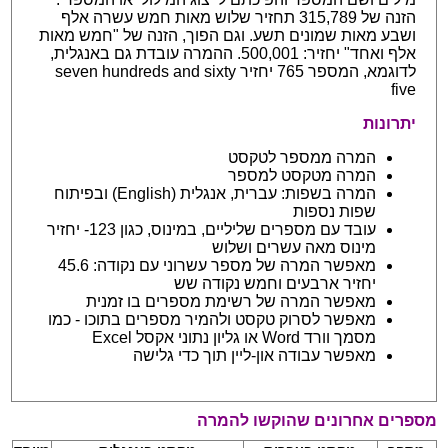
הזנה של 315,789 תחזיר שלוש מאות חמש עשרה אלף
ושבע מאות שמונים תשע. וגם הפוך, הזנה של "חמש מאות
אלף ואחד" יחזיר: 500,001. ההמרה עובדת גם באנגלית,
לדוגמא, המספר 765 יחזיר seven hundreds and sixty
five
יתרונות
המרה ממספר לטקסט
המרה מטקסט למספר
המרה בשפות: עברית, אנגלית (English) ובפיתוח
שפות נספות
עובד עם מספרים שליליים, במינוס, כגון 123- יחזיר
מינוס מאה עשרים ושלוש
מאפשר המרה של מספר עשרוני עם נקודה: 45.6
יחזיר ארבעים וחמש נקודה שש
מאפשר המרה של רשימת מספרים בו זמנית
מאפשר לסרוק טקסט ולהמיר מספרים בתוכו - כמו
מסמך וורד Word או גליון נתוני אקסל Excel
מאפשר עבודה און-ליין תוך כדי גלישה
מספרים אחרונים שהוקשו להמרה