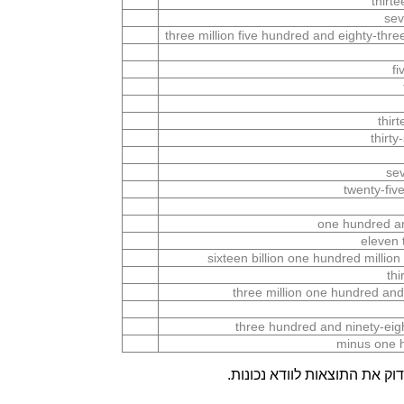
thirt
sev
three million five hundred and eighty-thr
fi
thir
thirt
sev
twenty-fiv
one hundred an
eleven 
sixteen billion one hundred millio
th
three million one hundred an
three hundred and ninety-eig
minus one h
ק את התוצאות לוודא נכונות.