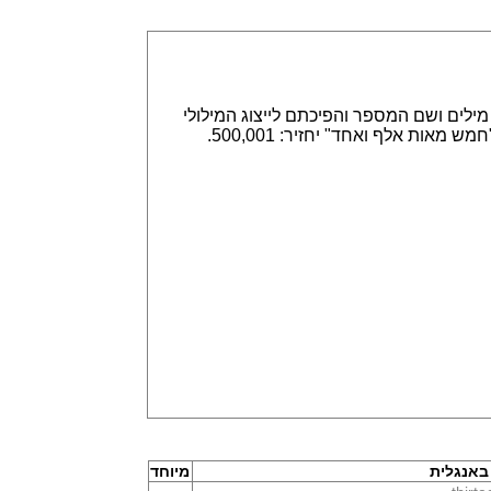
אפשר הזנה של מספרים באמצעות ספרות, לדוגמא 315,789 או באמצעות מילים ושם המספר והפיכתם לייצוג המילולי
או המספרי. הזנה של 315,789 תחזיר שלוש מאות חמש עשרה אלף ושבע מאות שמונים תשע. וגם הפוך, הזנה של "חמש מאות אלף ואחד" יחזיר: 500,001.
אנגלית
מיוחד