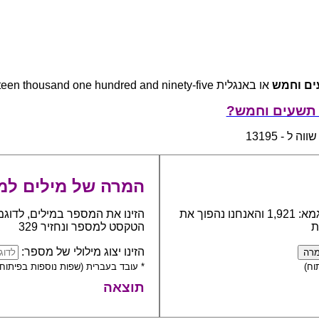
ים וחמש
או באנגלית thirteen thousand one hundred and ninety-five
 תשעים וחמש?
 ל - 13195
המרה של מילים למ
כתבו את המספר אותו יש להפוך למילים, לדוגמא: 1,921 והאנחנו נהפוך את
הזינו את המספר במילים, לדוגמ
ת
הטקסט למספר ונחזיר 329
הזינו יצוג מילולי של מספר:
וח)
* עובד בעברית (שפות נוספות בפיתוח)
תוצאה