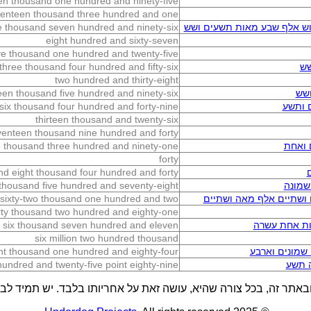
een thousand one hundred and ninety-five
enteen thousand three hundred and one
וש אלף שבע מאות תשעים ושש
ee thousand seven hundred and ninety-six
eight hundred and sixty-seven
ve thousand one hundred and twenty-five
שש
three thousand four hundred and fifty-six
two hundred and thirty-eight
שש
teen thousand five hundred and ninety-six
 ותשע
y-six thousand four hundred and forty-nine
thirteen thousand and twenty-six
enteen thousand nine hundred and forty
 ואחת
e thousand three hundred and ninety-one
forty
d eight thousand four hundred and forty
שמונה
thousand five hundred and seventy-eight
 ושתיים אלף מאה ושתיים
n sixty-two thousand one hundred and two
irty thousand two hundred and eighty-one
ות אחת עשרה
d six thousand seven hundred and eleven
six million two hundred thousand
שמונים וארבע
ht thousand one hundred and eighty-four
ה תשע
undred and twenty-five point eighty-nine
באתר זה, בכל צורה שהיא, עושה זאת על אחריותו בלבד. יש תמיד לבדו