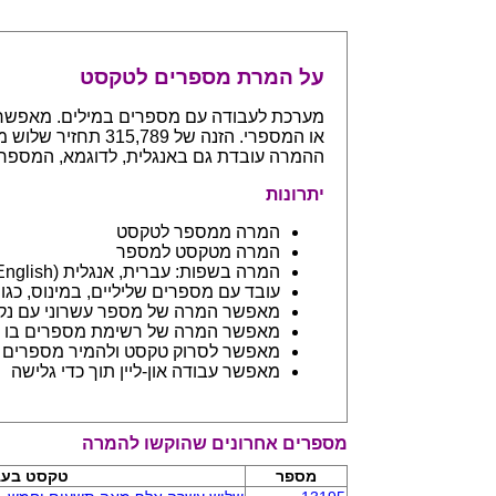
על המרת מספרים לטקסט
ההמרה עובדת גם באנגלית, לדוגמא, המספר 765 יחזיר even hundreds and sixty five
יתרונות
המרה ממספר לטקסט
המרה מטקסט למספר
המרה בשפות: עברית, אנגלית (English) ובפיתוח שפות נספות
עובד עם מספרים שליליים, במינוס, כגון 123- יחזיר מינוס מאה עשרים ושלו
מאפשר המרה של מספר עשרוני עם נקודה: 45.6 יחזיר ארבעים וחמש 
מאפשר המרה של רשימת מספרים בו ז
מאפשר לסרוק טקסט ולהמיר מספרים בתוכו - כמו מסמך וורד
מאפשר עבודה און-ליין תוך כדי גלישה
מספרים אחרונים שהוקשו להמרה
מספר
טקסט בעב