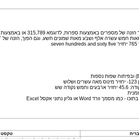
מערכת לעבודה עם מספרים במילים. מ
s
ש
נקודה שש
מנית
 Word או גליון נתוני אקסל Excel
רית
טקסט ב