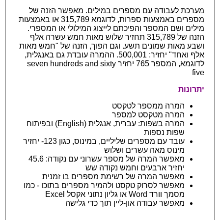
מערכת לעבודה עם מספרים במילים. מאפשר הזנה של
מספרים באמצעות ספרות, לדוגמא 315,789 או באמצעות
מילים ושם המספר והפיכתם לייצוג המילולי או המספרי.
הזנה של 315,789 תחזיר שלוש מאות חמש עשרה אלף
ושבע מאות שמונים תשע. וגם הפוך, הזנה של "חמש מאות
אלף ואחד" יחזיר: 500,001. ההמרה עובדת גם באנגלית,
לדוגמא, המספר 765 יחזיר seven hundreds and sixty
five
יתרונות
המרה ממספר לטקסט
המרה מטקסט למספר
המרה בשפות: עברית, אנגלית (English) ובפיתוח
שפות נספות
עובד עם מספרים שליליים, במינוס, כגון 123- יחזיר
מינוס מאה עשרים ושלוש
מאפשר המרה של מספר עשרוני עם נקודה: 45.6
יחזיר ארבעים וחמש נקודה שש
מאפשר המרה של רשימת מספרים בו זמנית
מאפשר לסרוק טקסט ולהמיר מספרים בתוכו - כמו
מסמך וורד Word או גליון נתוני אקסל Excel
מאפשר עבודה און-ליין תוך כדי גלישה