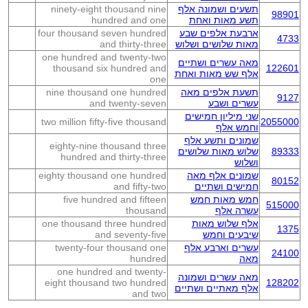
תשעים ושמונה אלף
ninety-eight thousand nine
98901
תשע מאות ואחת
hundred and one
ארבעת אלפים שבע
four thousand seven hundred
4733
מאות שלושים ושלוש
and thirty-three
one hundred and twenty-two
מאה עשרים ושתיים
thousand six hundred and
122601
אלף שש מאות ואחת
one
תשעת אלפים מאה
nine thousand one hundred
9127
עשרים ושבע
and twenty-seven
שני מיליון חמישים
two million fifty-five thousand
2055000
וחמש אלף
שמונים ותשע אלף
eighty-nine thousand three
89333
שלוש מאות שלושים
hundred and thirty-three
ושלוש
שמונים אלף מאה
eighty thousand one hundred
80152
חמישים ושתיים
and fifty-two
חמש מאות חמש
five hundred and fifteen
515000
עשרה אלף
thousand
אלף שלוש מאות
one thousand three hundred
1375
שיבעים וחמש
and seventy-five
עשרים וארבע אלף
twenty-four thousand one
24100
מאה
hundred
one hundred and twenty-
מאה עשרים ושמונה
eight thousand two hundred
128202
אלף מאתיים ושתיים
and two