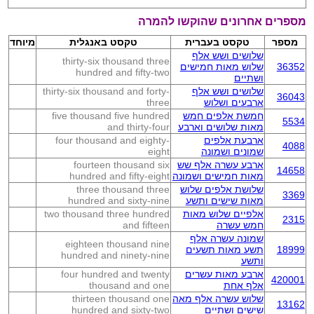
מספרים אחרונים שהוקשו להמרה
מספר
טקסט בעברית
טקסט באנגלית
מיוחד
שלושים ושש אלף
thirty-six thousand three
36352
שלוש מאות חמישים
hundred and fifty-two
ושתיים
שלושים ושש אלף
thirty-six thousand and forty-
36043
ארבעים ושלוש
three
חמשת אלפים חמש
five thousand five hundred
5534
מאות שלושים וארבע
and thirty-four
ארבעת אלפים
four thousand and eighty-
4088
שמונים ושמונה
eight
ארבע עשרה אלף שש
fourteen thousand six
14658
מאות חמישים ושמונה
hundred and fifty-eight
שלושת אלפים שלוש
three thousand three
3369
מאות שישים ותשע
hundred and sixty-nine
אלפיים שלוש מאות
two thousand three hundred
2315
חמש עשרה
and fifteen
שמונה עשרה אלף
eighteen thousand nine
18999
תשע מאות תשעים
hundred and ninety-nine
ותשע
ארבע מאות עשרים
four hundred and twenty
420001
אלף אחת
thousand and one
שלוש עשרה אלף מאה
thirteen thousand one
13162
שישים ושתיים
hundred and sixty-two