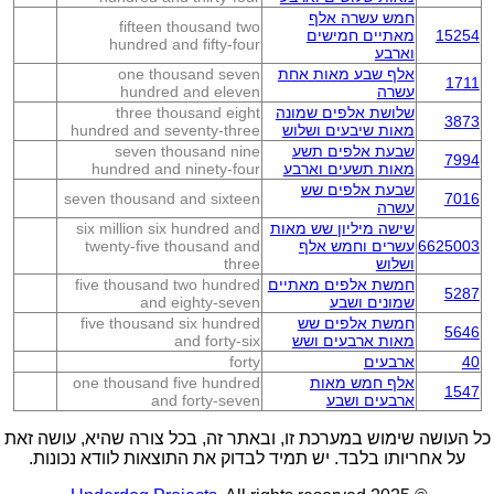
חמש עשרה אלף
fifteen thousand two
15254
מאתיים חמישים
hundred and fifty-four
וארבע
אלף שבע מאות אחת
one thousand seven
1711
עשרה
hundred and eleven
שלושת אלפים שמונה
three thousand eight
3873
מאות שיבעים ושלוש
hundred and seventy-three
שבעת אלפים תשע
seven thousand nine
7994
מאות תשעים וארבע
hundred and ninety-four
שבעת אלפים שש
seven thousand and sixteen
7016
עשרה
שישה מיליון שש מאות
six million six hundred and
6625003
עשרים וחמש אלף
twenty-five thousand and
ושלוש
three
חמשת אלפים מאתיים
five thousand two hundred
5287
שמונים ושבע
and eighty-seven
חמשת אלפים שש
five thousand six hundred
5646
מאות ארבעים ושש
and forty-six
40
ארבעים
forty
אלף חמש מאות
one thousand five hundred
1547
ארבעים ושבע
and forty-seven
כל העושה שימוש במערכת זו, ובאתר זה, בכל צורה שהיא, עושה זאת
על אחריותו בלבד. יש תמיד לבדוק את התוצאות לוודא נכונות.