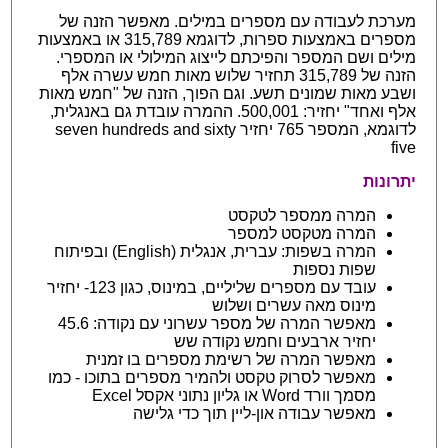
מערכת לעבודה עם מספרים במילים. מאפשר הזנה של
מספרים באמצעות ספרות, לדוגמא 315,789 או באמצעות
מילים ושם המספר והפיכתם לייצוג המילולי או המספרי.
הזנה של 315,789 תחזיר שלוש מאות חמש עשרה אלף
ושבע מאות שמונים תשע. וגם הפוך, הזנה של "חמש מאות
אלף ואחד" יחזיר: 500,001. ההמרה עובדת גם באנגלית,
לדוגמא, המספר 765 יחזיר seven hundreds and sixty
five
יתרונות
המרה ממספר לטקסט
המרה מטקסט למספר
המרה בשפות: עברית, אנגלית (English) ובפיתוח
שפות נספות
עובד עם מספרים שליליים, במינוס, כגון 123- יחזיר
מינוס מאה עשרים ושלוש
מאפשר המרה של מספר עשרוני עם נקודה: 45.6
יחזיר ארבעים וחמש נקודה שש
מאפשר המרה של רשימת מספרים בו זמנית
מאפשר לסרוק טקסט ולהמיר מספרים בתוכו - כמו
מסמך וורד Word או גליון נתוני אקסל Excel
מאפשר עבודה און-ליין תוך כדי גלישה