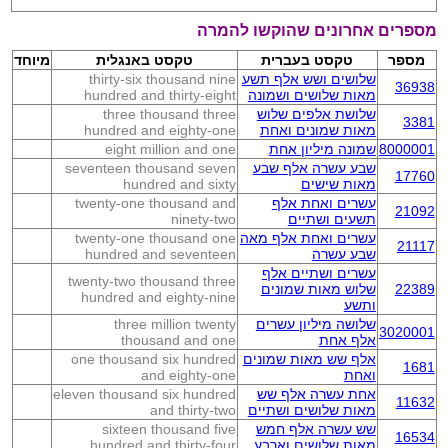
מספרים אחרונים שהוקשו להמרה
מספר
טקסט בעברית
טקסט באנגלית
מיוחד
שלושים ושש אלף תשע
thirty-six thousand nine
36938
מאות שלושים ושמונה
hundred and thirty-eight
שלושת אלפים שלוש
three thousand three
3381
מאות שמונים ואחת
hundred and eighty-one
8000001
שמונה מיליון אחת
eight million and one
שבע עשרה אלף שבע
seventeen thousand seven
17760
מאות שישים
hundred and sixty
עשרים ואחת אלף
twenty-one thousand and
21092
תשעים ושתיים
ninety-two
עשרים ואחת אלף מאה
twenty-one thousand one
21117
שבע עשרה
hundred and seventeen
עשרים ושתיים אלף
twenty-two thousand three
22389
שלוש מאות שמונים
hundred and eighty-nine
ותשע
שלושה מיליון עשרים
three million twenty
3020001
אלף אחת
thousand and one
אלף שש מאות שמונים
one thousand six hundred
1681
ואחת
and eighty-one
אחת עשרה אלף שש
eleven thousand six hundred
11632
מאות שלושים ושתיים
and thirty-two
שש עשרה אלף חמש
sixteen thousand five
16534
מאות שלושים וארבע
hundred and thirty-four