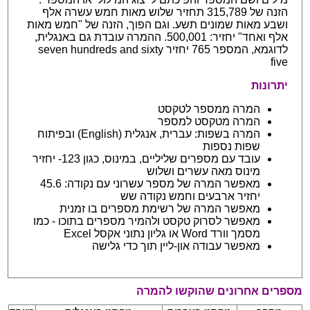
הזנה של 315,789 תחזיר שלוש מאות חמש עשרה אלף
ושבע מאות שמונים תשע. וגם הפוך, הזנה של "חמש מאות
אלף ואחד" יחזיר: 500,001. ההמרה עובדת גם באנגלית,
לדוגמא, המספר 765 יחזיר seven hundreds and sixty
five
יתרונות
המרה ממספר לטקסט
המרה מטקסט למספר
המרה בשפות: עברית, אנגלית (English) ובפיתוח
שפות נספות
עובד עם מספרים שליליים, במינוס, כגון 123- יחזיר
מינוס מאה עשרים ושלוש
מאפשר המרה של מספר עשרוני עם נקודה: 45.6
יחזיר ארבעים וחמש נקודה שש
מאפשר המרה של רשימת מספרים בו זמנית
מאפשר לסרוק טקסט ולהמיר מספרים בתוכו - כמו
מסמך וורד Word או גליון נתוני אקסל Excel
מאפשר עבודה און-ליין תוך כדי גלישה
מספרים אחרונים שהוקשו להמרה