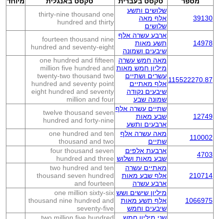
מספר
טקסט בעברית
טקסט באנגלית
מיוחד
שלושים ותשע
thirty-nine thousand one
39130
אלף מאה
hundred and thirty
שלושים
ארבע עשרה אלף
fourteen thousand nine
14978
תשע מאות
hundred and seventy-eight
שיבעים ושמונה
מאה חמש עשרה
one hundred and fifteen
מיליון חמש מאות
million five hundred and
עשרים ושתיים
twenty-two thousand two
115522270.87
אלף מאתיים
hundred and seventy point
שיבעים נקודה
eight hundred and seventy
שמונה שבע
million and four
שתיים עשרה אלף
twelve thousand seven
12749
שבע מאות
hundred and forty-nine
ארבעים ותשע
מאה עשרה אלף
one hundred and ten
110002
שתיים
thousand and two
ארבעת אלפים
four thousand seven
4703
שבע מאות ושלוש
hundred and three
מאתיים עשרה
two hundred and ten
210714
אלף שבע מאות
thousand seven hundred
ארבע עשרה
and fourteen
מיליון שישים ושש
one million sixty-six
1066975
אלף תשע מאות
thousand nine hundred and
שיבעים וחמש
seventy-five
שני מיליון חמש
two million five hundred