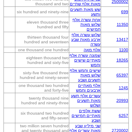
2500002
מאות אלף שתיים
thousand and two
שש מאות תשעים
six hundred and ninety-nine
699
ותשע
אחת עשרה אלף
eleven thousand three
11350
שלוש מאות
hundred and fifty
חמישים
שלוש עשרה אלף
thirteen thousand four
13417
ארבע מאות שבע
hundred and seventeen
עשרה
1100
אלף מאה
one thousand one hundred
שמונה עשרה אלף
eighteen thousand two
18265
מאתיים שישים
hundred and sixty-five
וחמש
שישים וחמש אלף
sixty-five thousand three
65397
שלוש מאות
hundred and ninety-seven
תשעים ושבע
אלף מאתיים
one thousand two hundred
1245
ארבעים וחמש
and forty-five
עשרים אלף תשע
twenty thousand nine
20993
מאות תשעים
hundred and ninety-three
ושלוש
ששת אלפים
six thousand two hundred
6257
מאתיים חמישים
and fifty-seven
ושבע
שני מיליון שבע
two million seven hundred
2720002
מאות עשרים אלף
and twenty thousand and