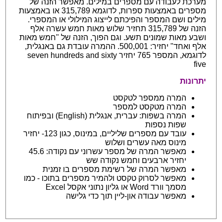
מערכת לעבודה עם מספרים במילים. מאפשר הזנה של
מספרים באמצעות ספרות, לדוגמא 315,789 או באמצעות
מילים ושם המספר והפיכתם לייצוג המילולי או המספרי.
הזנה של 315,789 תחזיר שלוש מאות חמש עשרה אלף
ושבע מאות שמונים תשע. וגם הפוך, הזנה של "חמש מאות
אלף ואחד" יחזיר: 500,001. ההמרה עובדת גם באנגלית,
לדוגמא, המספר 765 יחזיר seven hundreds and sixty
five
יתרונות
המרה ממספר לטקסט
המרה מטקסט למספר
המרה בשפות: עברית, אנגלית (English) ובפיתוח
שפות נספות
עובד עם מספרים שליליים, במינוס, כגון 123- יחזיר
מינוס מאה עשרים ושלוש
מאפשר המרה של מספר עשרוני עם נקודה: 45.6
יחזיר ארבעים וחמש נקודה שש
מאפשר המרה של רשימת מספרים בו זמנית
מאפשר לסרוק טקסט ולהמיר מספרים בתוכו - כמו
מסמך וורד Word או גליון נתוני אקסל Excel
מאפשר עבודה און-ליין תוך כדי גלישה