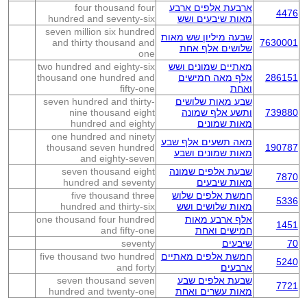
ארבעת אלפים ארבע
four thousand four
4476
מאות שיבעים ושש
hundred and seventy-six
seven million six hundred
שבעה מיליון שש מאות
and thirty thousand and
7630001
שלושים אלף אחת
one
מאתיים שמונים ושש
two hundred and eighty-six
286151
אלף מאה חמישים
thousand one hundred and
ואחת
fifty-one
שבע מאות שלושים
seven hundred and thirty-
739880
ותשע אלף שמונה
nine thousand eight
מאות שמונים
hundred and eighty
one hundred and ninety
מאה תשעים אלף שבע
thousand seven hundred
190787
מאות שמונים ושבע
and eighty-seven
שבעת אלפים שמונה
seven thousand eight
7870
מאות שיבעים
hundred and seventy
חמשת אלפים שלוש
five thousand three
5336
מאות שלושים ושש
hundred and thirty-six
אלף ארבע מאות
one thousand four hundred
1451
חמישים ואחת
and fifty-one
70
שיבעים
seventy
חמשת אלפים מאתיים
five thousand two hundred
5240
ארבעים
and forty
שבעת אלפים שבע
seven thousand seven
7721
מאות עשרים ואחת
hundred and twenty-one