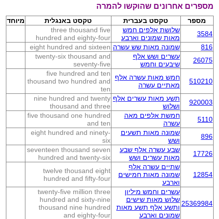
מספרים אחרונים שהוקשו להמרה
מספר
טקסט בעברית
טקסט באנגלית
מיוחד
שלושת אלפים חמש
three thousand five
3584
מאות שמונים וארבע
hundred and eighty-four
816
שמונה מאות שש עשרה
eight hundred and sixteen
עשרים ושש אלף
twenty-six thousand and
26075
שיבעים וחמש
seventy-five
five hundred and ten
חמש מאות עשרה אלף
thousand two hundred and
510210
מאתיים עשרה
ten
תשע מאות עשרים אלף
nine hundred and twenty
920003
ושלוש
thousand and three
חמשת אלפים מאה
five thousand one hundred
5110
עשרה
and ten
שמונה מאות תשעים
eight hundred and ninety-
896
ושש
six
שבע עשרה אלף שבע
seventeen thousand seven
17726
מאות עשרים ושש
hundred and twenty-six
שתיים עשרה אלף
twelve thousand eight
12854
שמונה מאות חמישים
hundred and fifty-four
וארבע
עשרים וחמש מיליון
twenty-five million three
שלוש מאות שישים
hundred and sixty-nine
25369984
ותשע אלף תשע מאות
thousand nine hundred
שמונים וארבע
and eighty-four