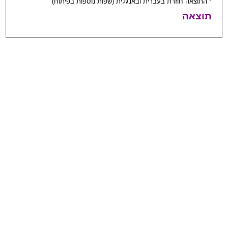
* התוצאה חוזרת בעברית ובאנגלית (שפות נוספות בפיתוח)
תוצאה