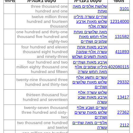
מספר
טקסט בעברית
טקסט באנגלית
מיוחד
שלושת אלפים מאה
three thousand one
3101
ואחת
hundred and one
שתיים עשרה מיליון
twelve million three
12314000
שלוש מאות ארבע
hundred and fourteen
עשרה אלף
thousand
מאה שלושים ואחת
one hundred and thirty-one
131582
אלף חמש מאות
thousand five hundred and
שמונים ושתיים
eighty-two
ארבע מאות אחת
four hundred and eleven
411893
עשרה אלף שמונה
thousand eight hundred
מאות תשעים ושלוש
and ninety-three
ארבע מאות ושתיים
four hundred and two
402080115
מיליון שמונים אלף
million eighty thousand one
מאה חמש עשרה
hundred and fifteen
עשרים ותשע אלף
twenty-nine thousand three
29332
שלוש מאות שלושים
hundred and thirty-two
ושתיים
שלוש עשרה אלף
thirteen thousand four
13417
ארבע מאות שבע
hundred and seventeen
עשרה
עשרים ושבע אלף
twenty-seven thousand
27362
שלוש מאות שישים
three hundred and sixty-
ושתיים
two
אלפיים מאה שתיים
two thousand one hundred
2112
עשרה
and twelve