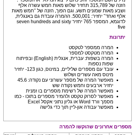
הזנה של 315,789 תחזיר שלוש מאות חמש עשרה אלף
ושבע מאות שמונים תשע. וגם הפוך, הזנה של "חמש מאות
אלף ואחד" יחזיר: 500,001. ההמרה עובדת גם באנגלית,
לדוגמא, המספר 765 יחזיר seven hundreds and sixty
five
יתרונות
המרה ממספר לטקסט
המרה מטקסט למספר
המרה בשפות: עברית, אנגלית (English) ובפיתוח
שפות נספות
עובד עם מספרים שליליים, במינוס, כגון 123- יחזיר
מינוס מאה עשרים ושלוש
מאפשר המרה של מספר עשרוני עם נקודה: 45.6
יחזיר ארבעים וחמש נקודה שש
מאפשר המרה של רשימת מספרים בו זמנית
מאפשר לסרוק טקסט ולהמיר מספרים בתוכו - כמו
מסמך וורד Word או גליון נתוני אקסל Excel
מאפשר עבודה און-ליין תוך כדי גלישה
מספרים אחרונים שהוקשו להמרה