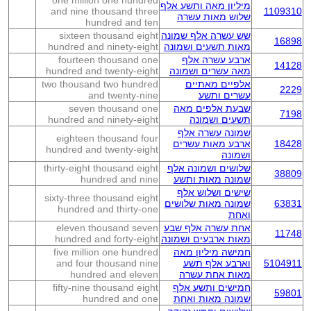
one million one hundred
מיליון מאה ותשע אלף
and nine thousand three
1109310
שלוש מאות עשרה
hundred and ten
שש עשרה אלף שמונה
sixteen thousand eight
16898
מאות תשעים ושמונה
hundred and ninety-eight
ארבע עשרה אלף
fourteen thousand one
14128
מאה עשרים ושמונה
hundred and twenty-eight
אלפיים מאתיים
two thousand two hundred
2229
עשרים ותשע
and twenty-nine
שבעת אלפים מאה
seven thousand one
7198
תשעים ושמונה
hundred and ninety-eight
שמונה עשרה אלף
eighteen thousand four
18428
ארבע מאות עשרים
hundred and twenty-eight
ושמונה
שלושים ושמונה אלף
thirty-eight thousand eight
38809
שמונה מאות ותשע
hundred and nine
שישים ושלוש אלף
sixty-three thousand eight
63831
שמונה מאות שלושים
hundred and thirty-one
ואחת
אחת עשרה אלף שבע
eleven thousand seven
11748
מאות ארבעים ושמונה
hundred and forty-eight
חמישה מיליון מאה
five million one hundred
5104911
וארבע אלף תשע
and four thousand nine
מאות אחת עשרה
hundred and eleven
חמישים ותשע אלף
fifty-nine thousand eight
59801
שמונה מאות ואחת
hundred and one