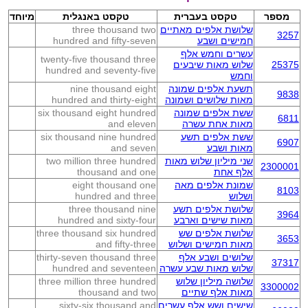
מספר
טקסט בעברית
טקסט באנגלית
מיוחד
שלושת אלפים מאתיים
three thousand two
3257
חמישים ושבע
hundred and fifty-seven
עשרים וחמש אלף
twenty-five thousand three
25375
שלוש מאות שיבעים
hundred and seventy-five
וחמש
תשעת אלפים שמונה
nine thousand eight
9838
מאות שלושים ושמונה
hundred and thirty-eight
ששת אלפים שמונה
six thousand eight hundred
6811
מאות אחת עשרה
and eleven
ששת אלפים תשע
six thousand nine hundred
6907
מאות ושבע
and seven
שני מיליון שלוש מאות
two million three hundred
2300001
אלף אחת
thousand and one
שמונת אלפים מאה
eight thousand one
8103
ושלוש
hundred and three
שלושת אלפים תשע
three thousand nine
3964
מאות שישים וארבע
hundred and sixty-four
שלושת אלפים שש
three thousand six hundred
3653
מאות חמישים ושלוש
and fifty-three
שלושים ושבע אלף
thirty-seven thousand three
37317
שלוש מאות שבע עשרה
hundred and seventeen
שלושה מיליון שלוש
three million three hundred
3300002
מאות אלף שתיים
thousand and two
שישים ושש אלף עשרים
sixty-six thousand and