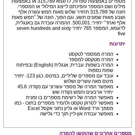
מספרים באמצעות ספרות, לדוגמא 315,789 או באמצעות
מילים ושם המספר והפיכתם לייצוג המילולי או המספרי.
הזנה של 315,789 תחזיר שלוש מאות חמש עשרה אלף
ושבע מאות שמונים תשע. וגם הפוך, הזנה של "חמש מאות
אלף ואחד" יחזיר: 500,001. ההמרה עובדת גם באנגלית,
לדוגמא, המספר 765 יחזיר seven hundreds and sixty
five
יתרונות
המרה ממספר לטקסט
המרה מטקסט למספר
המרה בשפות: עברית, אנגלית (English) ובפיתוח
שפות נספות
עובד עם מספרים שליליים, במינוס, כגון 123- יחזיר
מינוס מאה עשרים ושלוש
מאפשר המרה של מספר עשרוני עם נקודה: 45.6
יחזיר ארבעים וחמש נקודה שש
מאפשר המרה של רשימת מספרים בו זמנית
מאפשר לסרוק טקסט ולהמיר מספרים בתוכו - כמו
מסמך וורד Word או גליון נתוני אקסל Excel
מאפשר עבודה און-ליין תוך כדי גלישה
מספרים אחרונים שהוקשו להמרה