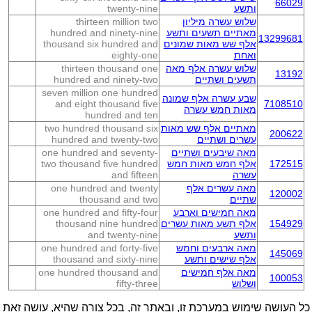
66029
ותשע
twenty-nine
שלוש עשרה מיליון
thirteen million two
מאתיים תשעים ותשע
hundred and ninety-nine
13299681
אלף שש מאות שמונים
thousand six hundred and
ואחת
eighty-one
שלוש עשרה אלף מאה
thirteen thousand one
13192
תשעים ושתיים
hundred and ninety-two
seven million one hundred
שבע עשרה אלף שמונה
and eight thousand five
7108510
מאות חמש עשרה
hundred and ten
מאתיים אלף שש מאות
two hundred thousand six
200622
עשרים ושתיים
hundred and twenty-two
מאה שיבעים ושתיים
one hundred and seventy-
172515
אלף חמש מאות חמש
two thousand five hundred
עשרה
and fifteen
מאה עשרים אלף
one hundred and twenty
120002
שתיים
thousand and two
מאה חמישים וארבע
one hundred and fifty-four
154929
אלף תשע מאות עשרים
thousand nine hundred
ותשע
and twenty-nine
מאה ארבעים וחמש
one hundred and forty-five
145069
אלף שישים ותשע
thousand and sixty-nine
מאה אלף חמישים
one hundred thousand and
100053
ושלוש
fifty-three
כל העושה שימוש במערכת זו, ובאתר זה, בכל צורה שהיא, עושה זאת