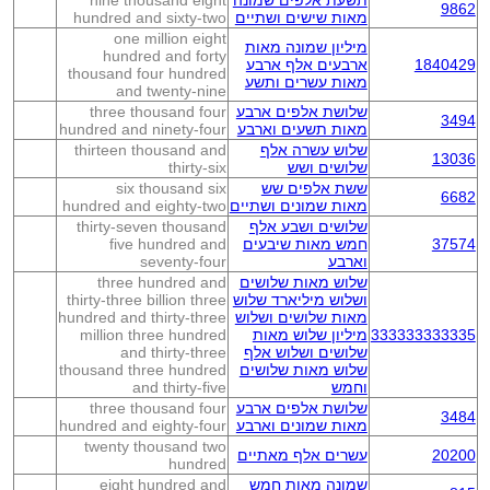
תשעת אלפים שמונה
nine thousand eight
9862
מאות שישים ושתיים
hundred and sixty-two
one million eight
מיליון שמונה מאות
hundred and forty
1840429
ארבעים אלף ארבע
thousand four hundred
מאות עשרים ותשע
and twenty-nine
שלושת אלפים ארבע
three thousand four
3494
מאות תשעים וארבע
hundred and ninety-four
שלוש עשרה אלף
thirteen thousand and
13036
שלושים ושש
thirty-six
ששת אלפים שש
six thousand six
6682
מאות שמונים ושתיים
hundred and eighty-two
שלושים ושבע אלף
thirty-seven thousand
37574
חמש מאות שיבעים
five hundred and
וארבע
seventy-four
שלוש מאות שלושים
three hundred and
ושלוש מיליארד שלוש
thirty-three billion three
מאות שלושים ושלוש
hundred and thirty-three
333333333335
מיליון שלוש מאות
million three hundred
שלושים ושלוש אלף
and thirty-three
שלוש מאות שלושים
thousand three hundred
וחמש
and thirty-five
שלושת אלפים ארבע
three thousand four
3484
מאות שמונים וארבע
hundred and eighty-four
twenty thousand two
20200
עשרים אלף מאתיים
hundred
שמונה מאות חמש
eight hundred and