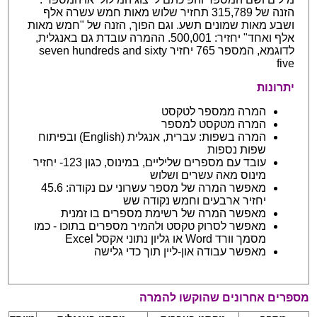
הזנה של 315,789 תחזיר שלוש מאות חמש עשרה אלף
ושבע מאות שמונים תשע. וגם הפוך, הזנה של "חמש מאות
אלף ואחד" יחזיר: 500,001. ההמרה עובדת גם באנגלית,
לדוגמא, המספר 765 יחזיר seven hundreds and sixty
five
יתרונות
המרה ממספר לטקסט
המרה מטקסט למספר
המרה בשפות: עברית, אנגלית (English) ובפיתוח
שפות נספות
עובד עם מספרים שליליים, במינוס, כגון 123- יחזיר
מינוס מאה עשרים ושלוש
מאפשר המרה של מספר עשרוני עם נקודה: 45.6
יחזיר ארבעים וחמש נקודה שש
מאפשר המרה של רשימת מספרים בו זמנית
מאפשר לסרוק טקסט ולהמיר מספרים בתוכו - כמו
מסמך וורד Word או גליון נתוני אקסל Excel
מאפשר עבודה און-ליין תוך כדי גלישה
מספרים אחרונים שהוקשו להמרה