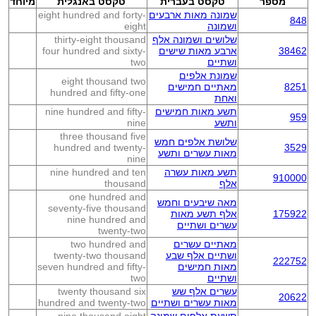
מספר
טקסט בעברית
טקסט באנגלית
מיוחד
שמונה מאות ארבעים
eight hundred and forty-
848
ושמונה
eight
שלושים ושמונה אלף
thirty-eight thousand
38462
ארבע מאות שישים
four hundred and sixty-
ושתיים
two
שמונת אלפים
eight thousand two
8251
מאתיים חמישים
hundred and fifty-one
ואחת
תשע מאות חמישים
nine hundred and fifty-
959
ותשע
nine
three thousand five
שלושת אלפים חמש
hundred and twenty-
3529
מאות עשרים ותשע
nine
תשע מאות עשרה
nine hundred and ten
910000
אלף
thousand
one hundred and
מאה שיבעים וחמש
seventy-five thousand
175922
אלף תשע מאות
nine hundred and
עשרים ושתיים
twenty-two
מאתיים עשרים
two hundred and
ושתיים אלף שבע
twenty-two thousand
222752
מאות חמישים
seven hundred and fifty-
ושתיים
two
עשרים אלף שש
twenty thousand six
20622
מאות עשרים ושתיים
hundred and twenty-two