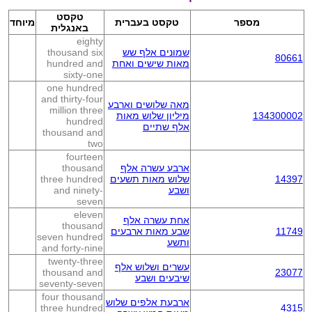
טקסט
מספר
טקסט בעברית
מיוחד
באנגלית
eighty
שמונים אלף שש
thousand six
80661
מאות שישים ואחת
hundred and
sixty-one
one hundred
and thirty-four
מאה שלושים וארבע
million three
134300002
מיליון שלוש מאות
hundred
אלף שתיים
thousand and
two
fourteen
ארבע עשרה אלף
thousand
14397
שלוש מאות תשעים
three hundred
ושבע
and ninety-
seven
eleven
אחת עשרה אלף
thousand
11749
שבע מאות ארבעים
seven hundred
ותשע
and forty-nine
twenty-three
עשרים ושלוש אלף
thousand and
23077
שיבעים ושבע
seventy-seven
four thousand
ארבעת אלפים שלוש
three hundred
4315