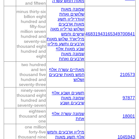
מאות חמש עשרה
and fifteen
שמונה מאות
minus thirty-six
שלושים ואחת
billion eight
קוודריליון תשע
hundred and
מאות ארבעים
fifty-four
ושלוש טריליון מאה
million seven
46831943165349700841
שישים וחמש
hundred and
מיליארד שלוש מאות
seventy-six
ארבעים ותשע מיליון
thousand eight
שבע מאות אלף
hundred and
שמונה מאות
eight
ארבעים ואחת
two hundred
מאתיים עשרה אלף
and ten
210573
חמש מאות שיבעים
thousand five
ושלוש
hundred and
seventy-three
ninety-seven
תשעים ושבע אלף
thousand eight
97877
שמונה מאות
hundred and
שיבעים ושבע
seventy-seven
eighteen
שמונה עשרה אלף
thousand and
18001
אחת
one
one million
מיליון ארבעים וחמש
forty-five
1045943
אלף תשע מאות
thousand nine