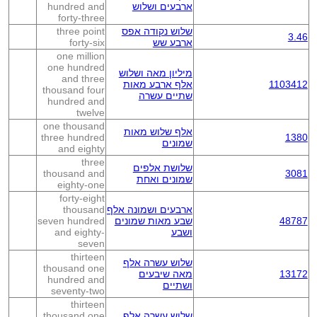
ארבעים ושלוש
hundred and
forty-three
שלוש נקודה אפס
three point
3.46
ארבע שש
forty-six
one million
one hundred
מיליון מאה ושלוש
and three
1103412
אלף ארבע מאות
thousand four
שתיים עשרה
hundred and
twelve
one thousand
אלף שלוש מאות
three hundred
1380
שמונים
and eighty
three
שלושת אלפים
thousand and
3081
שמונים ואחת
eighty-one
forty-eight
ארבעים ושמונה אלף
thousand
48787
שבע מאות שמונים
seven hundred
ושבע
and eighty-
seven
thirteen
שלוש עשרה אלף
thousand one
13172
מאה שיבעים
hundred and
ושתיים
seventy-two
thirteen
שלוש עשרה אלף
thousand one