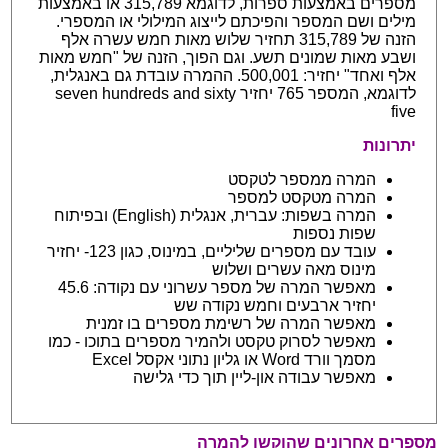
מספרים באמצעות ספרות, לדוגמא 315,789 או באמצעות
מילים ושם המספר והפיכתם לייצוג המילולי או המספרי.
הזנה של 315,789 תחזיר שלוש מאות חמש עשרה אלף
ושבע מאות שמונים תשע. וגם הפוך, הזנה של "חמש מאות
אלף ואחד" יחזיר: 500,001. ההמרה עובדת גם באנגלית,
לדוגמא, המספר 765 יחזיר seven hundreds and sixty
five
יתרונות
המרה ממספר לטקסט
המרה מטקסט למספר
המרה בשפות: עברית, אנגלית (English) ובפיתוח
שפות נספות
עובד עם מספרים שליליים, במינוס, כגון 123- יחזיר
מינוס מאה עשרים ושלוש
מאפשר המרה של מספר עשרוני עם נקודה: 45.6
יחזיר ארבעים וחמש נקודה שש
מאפשר המרה של רשימת מספרים בו זמנית
מאפשר לסרוק טקסט ולהמיר מספרים בתוכו - כמו
מסמך וורד Word או גליון נתוני אקסל Excel
מאפשר עבודה און-ליין תוך כדי גלישה
מספרים אחרונים שהוקשו להמרה