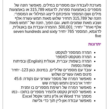
מערכת לעבודה עם מספרים במילים. מאפשר הזנה של
מספרים באמצעות ספרות, לדוגמא 315,789 או באמצעות
מילים ושם המספר והפיכתם לייצוג המילולי או המספרי.
הזנה של 315,789 תחזיר שלוש מאות חמש עשרה אלף
ושבע מאות שמונים תשע. וגם הפוך, הזנה של "חמש מאות
אלף ואחד" יחזיר: 500,001. ההמרה עובדת גם באנגלית,
לדוגמא, המספר 765 יחזיר seven hundreds and sixty
five
יתרונות
המרה ממספר לטקסט
המרה מטקסט למספר
המרה בשפות: עברית, אנגלית (English) ובפיתוח
שפות נספות
עובד עם מספרים שליליים, במינוס, כגון 123- יחזיר
מינוס מאה עשרים ושלוש
מאפשר המרה של מספר עשרוני עם נקודה: 45.6
יחזיר ארבעים וחמש נקודה שש
מאפשר המרה של רשימת מספרים בו זמנית
מאפשר לסרוק טקסט ולהמיר מספרים בתוכו - כמו
מסמך וורד Word או גליון נתוני אקסל Excel
מאפשר עבודה און-ליין תוך כדי גלישה