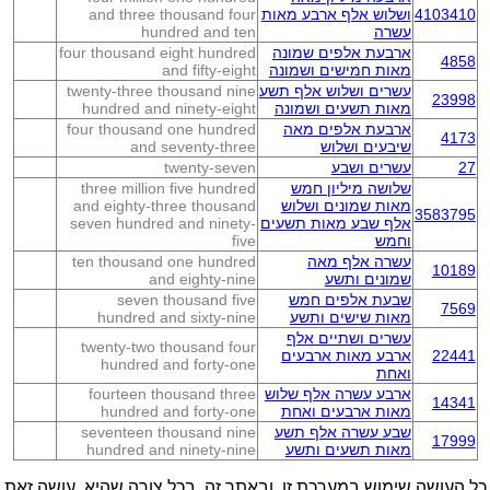
4103410
ושלוש אלף ארבע מאות
and three thousand four
עשרה
hundred and ten
ארבעת אלפים שמונה
four thousand eight hundred
4858
מאות חמישים ושמונה
and fifty-eight
עשרים ושלוש אלף תשע
twenty-three thousand nine
23998
מאות תשעים ושמונה
hundred and ninety-eight
ארבעת אלפים מאה
four thousand one hundred
4173
שיבעים ושלוש
and seventy-three
27
עשרים ושבע
twenty-seven
שלושה מיליון חמש
three million five hundred
מאות שמונים ושלוש
and eighty-three thousand
3583795
אלף שבע מאות תשעים
seven hundred and ninety-
וחמש
five
עשרה אלף מאה
ten thousand one hundred
10189
שמונים ותשע
and eighty-nine
שבעת אלפים חמש
seven thousand five
7569
מאות שישים ותשע
hundred and sixty-nine
עשרים ושתיים אלף
twenty-two thousand four
22441
ארבע מאות ארבעים
hundred and forty-one
ואחת
ארבע עשרה אלף שלוש
fourteen thousand three
14341
מאות ארבעים ואחת
hundred and forty-one
שבע עשרה אלף תשע
seventeen thousand nine
17999
מאות תשעים ותשע
hundred and ninety-nine
כל העושה שימוש במערכת זו, ובאתר זה, בכל צורה שהיא, עושה זאת