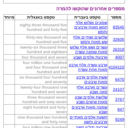
מספרים אחרונים שהוקשו להמרה
מספר
טקסט בעברית
טקסט באנגלית
מיוחד
שמונים ושלוש אלף
eighty-three thousand five
83545
חמש מאות ארבעים
hundred and forty-five
וחמש
שלושים ושתיים אלף
thirty-two thousand six
32605
שש מאות וחמש
hundred and five
עשרים ושש אלף שלוש
twenty-six thousand three
26318
מאות שמונה עשרה
hundred and eighteen
4007
ארבעת אלפים ושבע
four thousand and seven
four million one hundred
ארבע עשרה אלף ארבע
and four thousand one
4104110
מאות אחת עשרה
hundred and ten
ששת אלפים ארבע
six thousand four hundred
6470
מאות שיבעים
and seventy
עשרים וארבע אלף
twenty-four thousand one
24107
מאה ושבע
hundred and seven
שלושת אלפים שבע
three thousand seven
3767
מאות שישים ושבע
hundred and sixty-seven
שמונה מאות ארבעים
eight hundred and forty-
847
ושבע
seven
תשעת אלפים מאתיים
nine thousand two hundred
9249
ארבעים ותשע
and forty-nine
ארבעה מיליון מאה
four million one hundred