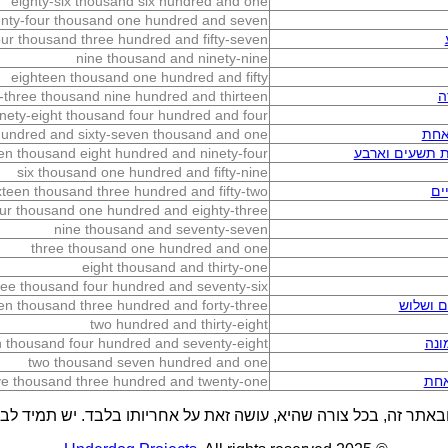
eighty-six thousand six hundred and one
nty-four thousand one hundred and seven
our thousand three hundred and fifty-seven
nine thousand and ninety-nine
eighteen thousand one hundred and fifty
ה
-three thousand nine hundred and thirteen
inety-eight thousand four hundred and four
אחת
 hundred and sixty-seven thousand and one
 תשעים וארבע
en thousand eight hundred and ninety-four
six thousand one hundred and fifty-nine
ים
xteen thousand three hundred and fifty-two
our thousand one hundred and eighty-three
nine thousand and seventy-seven
three thousand one hundred and one
eight thousand and thirty-one
ree thousand four hundred and seventy-six
 ושלוש
n thousand three hundred and forty-three
two hundred and thirty-eight
ונה
 thousand four hundred and seventy-eight
two thousand seven hundred and one
אחת
ive thousand three hundred and twenty-one
באתר זה, בכל צורה שהיא, עושה זאת על אחריותו בלבד. יש תמיד לבדו