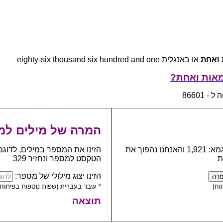
 ואחת
או באנגלית eighty-six thousand six hundred and one
מאות ואחת?
 86601
המרה של מילים למ
כתבו את המספר אותו יש להפוך למילים, לדוגמא: 1,921 והאנחנו נהפוך את
הזינו את המספר במילים, לדוגמ
ת
הטקסט למספר ונחזיר 329
הזינו יצוג מילולי של מספר:
וח)
* עובד בעברית (שפות נוספות בפיתוח)
תוצאה