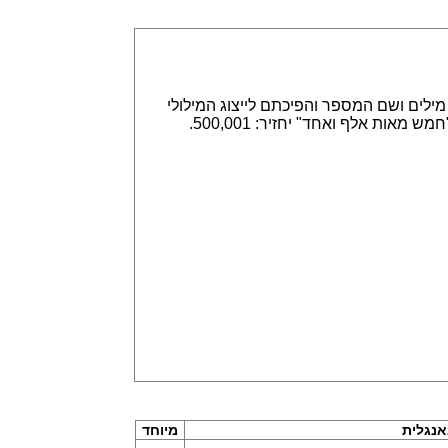
אפשר הזנה של מספרים באמצעות ספרות, לדוגמא 315,789 או באמצעות מילים ושם המספר והפיכתם לייצוג המילולי
או המספרי. הזנה של 315,789 תחזיר שלוש מאות חמש עשרה אלף ושבע מאות שמונים תשע. וגם הפוך, הזנה של "חמש מאות אלף ואחד" יחזיר: 500,001.
נגלית
מיוחד