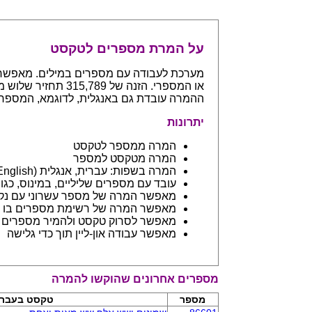
על המרת מספרים לטקסט
ההמרה עובדת גם באנגלית, לדוגמא, המספר 765 יחזיר even hundreds and sixty five
יתרונות
המרה ממספר לטקסט
המרה מטקסט למספר
המרה בשפות: עברית, אנגלית (English) ובפיתוח שפות נספות
עובד עם מספרים שליליים, במינוס, כגון 123- יחזיר מינוס מאה עשרים ושלו
מאפשר המרה של מספר עשרוני עם נקודה: 45.6 יחזיר ארבעים וחמש 
מאפשר המרה של רשימת מספרים בו ז
מאפשר לסרוק טקסט ולהמיר מספרים בתוכו - כמו מסמך וורד
מאפשר עבודה און-ליין תוך כדי גלישה
מספרים אחרונים שהוקשו להמרה
מספר
טקסט בעברי