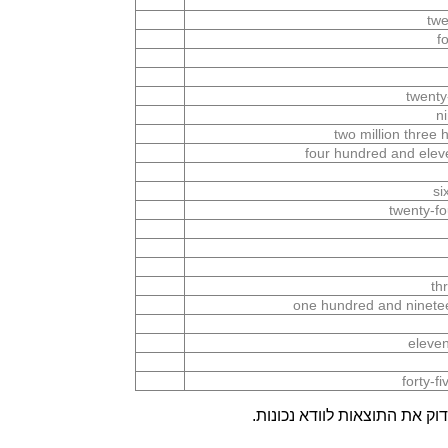
twe
f
twenty
n
two million three
four hundred and elev
si
twenty-f
th
one hundred and ninetee
eleven
forty-f
ק את התוצאות לוודא נכונות.