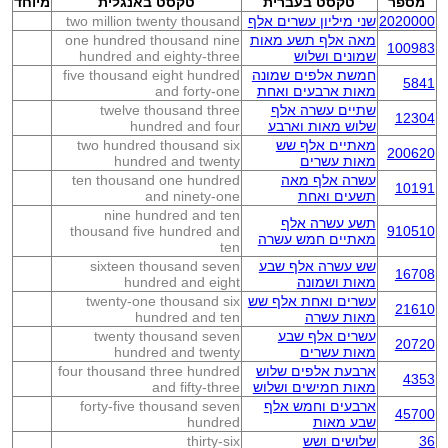
מספר
טקסט בעברית
טקסט באנגלית
מיוחד
2020000
שני מיליון עשרים אלף
two million twenty thousand
מאה אלף תשע מאות
one hundred thousand nine
100983
שמונים ושלוש
hundred and eighty-three
חמשת אלפים שמונה
five thousand eight hundred
5841
מאות ארבעים ואחת
and forty-one
שתיים עשרה אלף
twelve thousand three
12304
שלוש מאות וארבע
hundred and four
מאתיים אלף שש
two hundred thousand six
200620
מאות עשרים
hundred and twenty
עשרה אלף מאה
ten thousand one hundred
10191
תשעים ואחת
and ninety-one
nine hundred and ten
תשע עשרה אלף
thousand five hundred and
910510
מאתיים חמש עשרה
ten
שש עשרה אלף שבע
sixteen thousand seven
16708
מאות ושמונה
hundred and eight
עשרים ואחת אלף שש
twenty-one thousand six
21610
מאות עשרה
hundred and ten
עשרים אלף שבע
twenty thousand seven
20720
מאות עשרים
hundred and twenty
ארבעת אלפים שלוש
four thousand three hundred
4353
מאות חמישים ושלוש
and fifty-three
ארבעים וחמש אלף
forty-five thousand seven
45700
שבע מאות
hundred
36
שלושים ושש
thirty-six