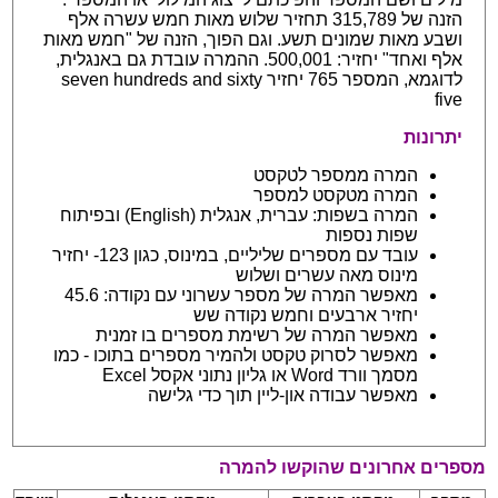
הזנה של 315,789 תחזיר שלוש מאות חמש עשרה אלף
ושבע מאות שמונים תשע. וגם הפוך, הזנה של "חמש מאות
אלף ואחד" יחזיר: 500,001. ההמרה עובדת גם באנגלית,
לדוגמא, המספר 765 יחזיר seven hundreds and sixty
five
יתרונות
המרה ממספר לטקסט
המרה מטקסט למספר
המרה בשפות: עברית, אנגלית (English) ובפיתוח
שפות נספות
עובד עם מספרים שליליים, במינוס, כגון 123- יחזיר
מינוס מאה עשרים ושלוש
מאפשר המרה של מספר עשרוני עם נקודה: 45.6
יחזיר ארבעים וחמש נקודה שש
מאפשר המרה של רשימת מספרים בו זמנית
מאפשר לסרוק טקסט ולהמיר מספרים בתוכו - כמו
מסמך וורד Word או גליון נתוני אקסל Excel
מאפשר עבודה און-ליין תוך כדי גלישה
מספרים אחרונים שהוקשו להמרה