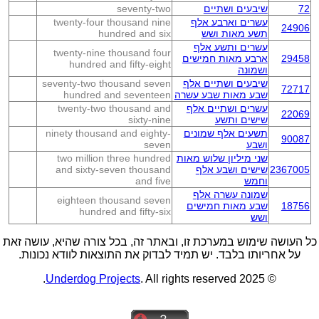
72
שיבעים ושתיים
seventy-two
עשרים וארבע אלף
twenty-four thousand nine
24906
תשע מאות ושש
hundred and six
עשרים ותשע אלף
twenty-nine thousand four
29458
ארבע מאות חמישים
hundred and fifty-eight
ושמונה
שיבעים ושתיים אלף
seventy-two thousand seven
72717
שבע מאות שבע עשרה
hundred and seventeen
עשרים ושתיים אלף
twenty-two thousand and
22069
שישים ותשע
sixty-nine
תשעים אלף שמונים
ninety thousand and eighty-
90087
ושבע
seven
שני מיליון שלוש מאות
two million three hundred
2367005
שישים ושבע אלף
and sixty-seven thousand
וחמש
and five
שמונה עשרה אלף
eighteen thousand seven
18756
שבע מאות חמישים
hundred and fifty-six
ושש
כל העושה שימוש במערכת זו, ובאתר זה, בכל צורה שהיא, עושה זאת
על אחריותו בלבד. יש תמיד לבדוק את התוצאות לוודא נכונות.
Underdog Projects
. All rights reserved.
© 2025