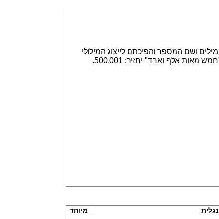
אפשר הזנה של מספרים באמצעות ספרות, לדוגמא 315,789 או באמצעות מילים ושם המספר והפיכתם לייצוג המילולי
או המספרי. הזנה של 315,789 תחזיר שלוש מאות חמש עשרה אלף ושבע מאות שמונים תשע. וגם הפוך, הזנה של "חמש מאות אלף ואחד" יחזיר: 500,001.
גלית
מיוחד