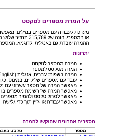
על המרת מספרים לטקסט
ההמרה עובדת גם באנגלית, לדוגמא, המספר 765 יחזיר even hundreds and sixty five
יתרונות
המרה ממספר לטקסט
המרה מטקסט למספר
המרה בשפות: עברית, אנגלית (English) ובפיתוח שפות נספות
עובד עם מספרים שליליים, במינוס, כגון 123- יחזיר מינוס מאה עשרים ושלו
מאפשר המרה של מספר עשרוני עם נקודה: 45.6 יחזיר ארבעים וחמש 
מאפשר המרה של רשימת מספרים בו ז
מאפשר לסרוק טקסט ולהמיר מספרים בתוכו - כמו מסמך וורד
מאפשר עבודה און-ליין תוך כדי גלישה
מספרים אחרונים שהוקשו להמרה
מספר
טקסט בעבר