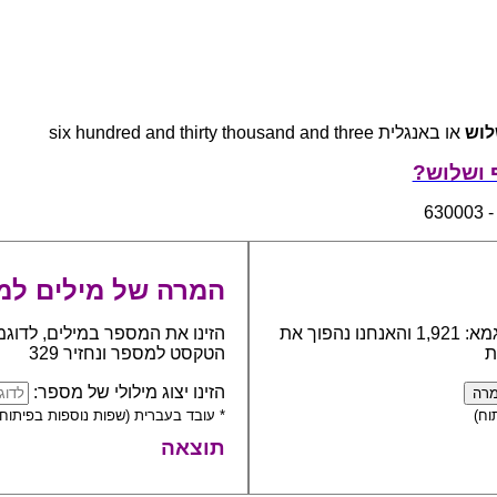
לוש
או באנגלית six hundred and thirty thousand and three
 ושלוש?
63
המרה של מילים למ
כתבו את המספר אותו יש להפוך למילים, לדוגמא: 1,921 והאנחנו נהפוך את
הזינו את המספר במילים, לדוגמ
ת
הטקסט למספר ונחזיר 329
הזינו יצוג מילולי של מספר:
וח)
* עובד בעברית (שפות נוספות בפיתוח)
תוצאה