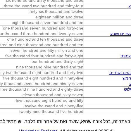
six hundred and thirty thousand and three
ע
three thousand two hundred and thirty-four
thirty-six thousand and twelve
eighteen million and three
eight thousand seven hundred and ten
one thousand seven hundred and forty-one
שרים ושבע
our thousand three hundred and twenty-seven
one hundred and ten thousand and three
ndred and nine thousand one hundred and ten
seven hundred and fifty million and one
מונה
five thousand four hundred and forty-eight
four hundred and thirty-eight
nine thousand nine hundred and ten
עים ושתיים
nty-two thousand eight hundred and forty-two
חמש
five thousand eight hundred and ninety-five
rty thousand seven hundred and ninety-seven
לוש
hree thousand nine hundred and eighty-three
eleven thousand and sixty-seven
five thousand eight hundred and fifty
twelve thousand and ninety-five
twenty-nine thousand five hundred
באתר זה, בכל צורה שהיא, עושה זאת על אחריותו בלבד. יש תמיד לבדו