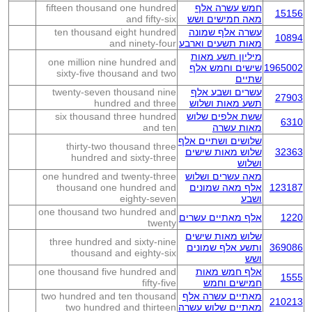
חמש עשרה אלף
fifteen thousand one hundred
15156
מאה חמישים ושש
and fifty-six
עשרה אלף שמונה
ten thousand eight hundred
10894
מאות תשעים וארבע
and ninety-four
מיליון תשע מאות
one million nine hundred and
1965002
שישים וחמש אלף
sixty-five thousand and two
שתיים
עשרים ושבע אלף
twenty-seven thousand nine
27903
תשע מאות ושלוש
hundred and three
ששת אלפים שלוש
six thousand three hundred
6310
מאות עשרה
and ten
שלושים ושתיים אלף
thirty-two thousand three
32363
שלוש מאות שישים
hundred and sixty-three
ושלוש
מאה עשרים ושלוש
one hundred and twenty-three
123187
אלף מאה שמונים
thousand one hundred and
ושבע
eighty-seven
one thousand two hundred and
1220
אלף מאתיים עשרים
twenty
שלוש מאות שישים
three hundred and sixty-nine
369086
ותשע אלף שמונים
thousand and eighty-six
ושש
אלף חמש מאות
one thousand five hundred and
1555
חמישים וחמש
fifty-five
מאתיים עשרה אלף
two hundred and ten thousand
210213
מאתיים שלוש עשרה
two hundred and thirteen