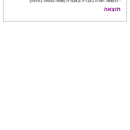
* התוצאה חוזרת בעברית ובאנגלית (שפות נוספות בפיתוח)
תוצאה