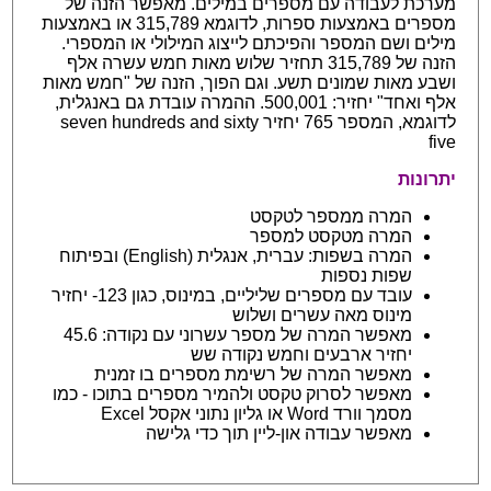
מערכת לעבודה עם מספרים במילים. מאפשר הזנה של
מספרים באמצעות ספרות, לדוגמא 315,789 או באמצעות
מילים ושם המספר והפיכתם לייצוג המילולי או המספרי.
הזנה של 315,789 תחזיר שלוש מאות חמש עשרה אלף
ושבע מאות שמונים תשע. וגם הפוך, הזנה של "חמש מאות
אלף ואחד" יחזיר: 500,001. ההמרה עובדת גם באנגלית,
לדוגמא, המספר 765 יחזיר seven hundreds and sixty
five
יתרונות
המרה ממספר לטקסט
המרה מטקסט למספר
המרה בשפות: עברית, אנגלית (English) ובפיתוח
שפות נספות
עובד עם מספרים שליליים, במינוס, כגון 123- יחזיר
מינוס מאה עשרים ושלוש
מאפשר המרה של מספר עשרוני עם נקודה: 45.6
יחזיר ארבעים וחמש נקודה שש
מאפשר המרה של רשימת מספרים בו זמנית
מאפשר לסרוק טקסט ולהמיר מספרים בתוכו - כמו
מסמך וורד Word או גליון נתוני אקסל Excel
מאפשר עבודה און-ליין תוך כדי גלישה