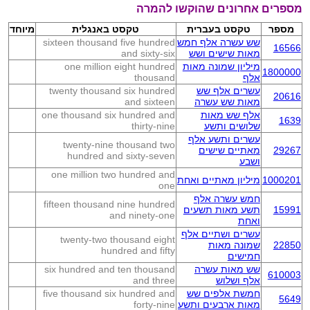
מספרים אחרונים שהוקשו להמרה
מספר
טקסט בעברית
טקסט באנגלית
מיוחד
שש עשרה אלף חמש
sixteen thousand five hundred
16566
מאות שישים ושש
and sixty-six
מיליון שמונה מאות
one million eight hundred
1800000
אלף
thousand
עשרים אלף שש
twenty thousand six hundred
20616
מאות שש עשרה
and sixteen
אלף שש מאות
one thousand six hundred and
1639
שלושים ותשע
thirty-nine
עשרים ותשע אלף
twenty-nine thousand two
29267
מאתיים שישים
hundred and sixty-seven
ושבע
one million two hundred and
1000201
מיליון מאתיים ואחת
one
חמש עשרה אלף
fifteen thousand nine hundred
15991
תשע מאות תשעים
and ninety-one
ואחת
עשרים ושתיים אלף
twenty-two thousand eight
22850
שמונה מאות
hundred and fifty
חמישים
שש מאות עשרה
six hundred and ten thousand
610003
אלף ושלוש
and three
חמשת אלפים שש
five thousand six hundred and
5649
מאות ארבעים ותשע
forty-nine