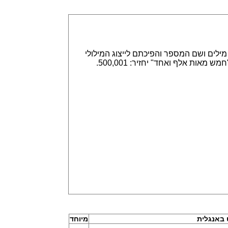
אפשר הזנה של מספרים באמצעות ספרות, לדוגמא 315,789 או באמצעות מילים ושם המספר והפיכתם לייצוג המילולי
או המספרי. הזנה של 315,789 תחזיר שלוש מאות חמש עשרה אלף ושבע מאות שמונים תשע. וגם הפוך, הזנה של "חמש מאות אלף ואחד" יחזיר: 500,001.
באנגלית
מיוחד