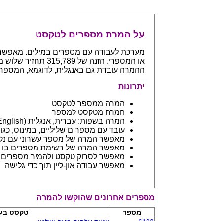
על המרת מספרים לטקסט
ההמרה עובדת גם באנגלית, לדוגמא, המספר 765 יחזיר even hundreds and sixty five
יתרונות
המרה ממספר לטקסט
המרה מטקסט למספר
המרה בשפות: עברית, אנגלית (English) ובפיתוח שפות נספות
עובד עם מספרים שליליים, במינוס, כגון 123- יחזיר מינוס מאה עשרים ושלו
מאפשר המרה של מספר עשרוני עם נקודה: 45.6 יחזיר ארבעים וחמש 
מאפשר המרה של רשימת מספרים בו ז
מאפשר לסרוק טקסט ולהמיר מספרים בתוכו - כמו מסמך וורד
מאפשר עבודה און-ליין תוך כדי גלישה
מספרים אחרונים שהוקשו להמרה
מספר
טקסט בע