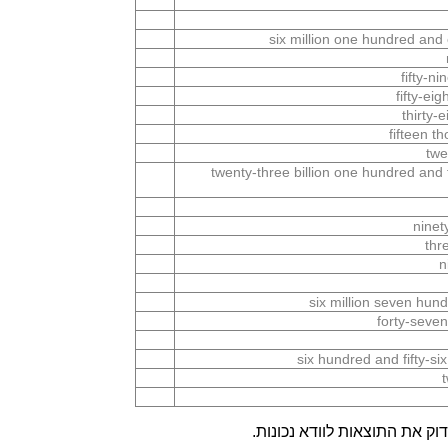
six million one hundred and
fifty-n
fifty-ei
thirty-
fifteen t
twe
twenty-three billion one hundred and 
ninet
thr
n
six million seven hu
forty-seven
six hundred and fifty-s
ק את התוצאות לוודא נכונות.