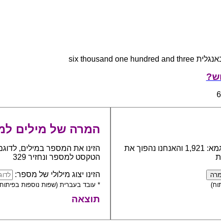
six thousand one hundred and 
ש?
המרה של מילים למ
כתבו את המספר אותו יש להפוך למילים, לדוגמא: 1,921 והאנחנו נהפוך את
הזינו את המספר במילים, לדוגמ
ת
הטקסט למספר ונחזיר 329
הזינו יצוג מילולי של מספר:
וח)
* עובד בעברית (שפות נוספות בפיתוח)
תוצאה