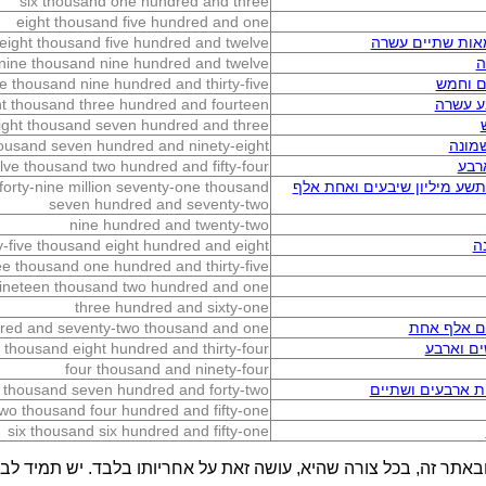
six thousand one hundred and three
eight thousand five hundred and one
אות שתיים עשרה
 eight thousand five hundred and twelve
ה
nine thousand nine hundred and twelve
ם וחמש
ine thousand nine hundred and thirty-five
ע עשרה
ght thousand three hundred and fourteen
eight thousand seven hundred and three
מונה
housand seven hundred and ninety-eight
רבע
lve thousand two hundred and fifty-four
שע מיליון שיבעים ואחת אלף
forty-nine million seventy-one thousand
seven hundred and seventy-two
nine hundred and twenty-two
ה
y-five thousand eight hundred and eight
ee thousand one hundred and thirty-five
ineteen thousand two hundred and one
three hundred and sixty-one
ים אלף אחת
ndred and seventy-two thousand and one
ם וארבע
 thousand eight hundred and thirty-four
four thousand and ninety-four
 ארבעים ושתיים
ix thousand seven hundred and forty-two
two thousand four hundred and fifty-one
six thousand six hundred and fifty-one
באתר זה, בכל צורה שהיא, עושה זאת על אחריותו בלבד. יש תמיד לבדו