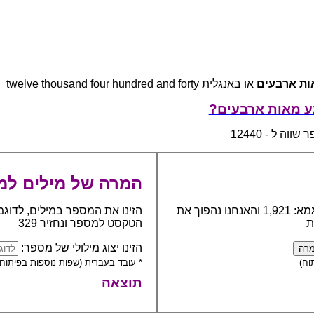
ות ארבעים
או באנגלית twelve thousand four hundred and forty
ע מאות ארבעים?
ווה ל - 12440
המרה של מילים למ
כתבו את המספר אותו יש להפוך למילים, לדוגמא: 1,921 והאנחנו נהפוך את
הזינו את המספר במילים, לדוגמ
ת
הטקסט למספר ונחזיר 329
הזינו יצוג מילולי של מספר:
וח)
* עובד בעברית (שפות נוספות בפיתוח)
תוצאה