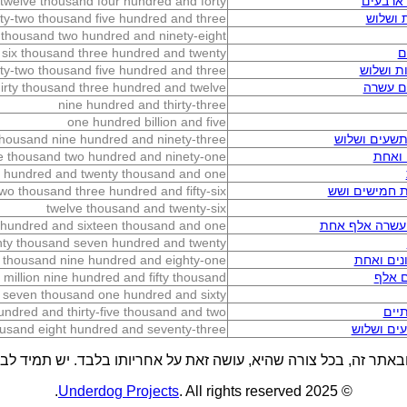
ארבעים
twelve thousand four hundred and forty
 ושלוש
ty-two thousand five hundred and three
thousand two hundred and ninety-eight
ם
six thousand three hundred and twenty
ת ושלוש
rty-two thousand five hundred and three
ם עשרה
hirty thousand three hundred and twelve
nine hundred and thirty-three
one hundred billion and five
שעים ושלוש
 thousand nine hundred and ninety-three
ואחת
ve thousand two hundred and ninety-one
t hundred and twenty thousand and one
ת חמישים ושש
wo thousand three hundred and fifty-six
twelve thousand and twenty-six
 עשרה אלף אחת
t hundred and sixteen thousand and one
nty thousand seven hundred and twenty
ים ואחת
 thousand nine hundred and eighty-one
ם אלף
 million nine hundred and fifty thousand
seven thousand one hundred and sixty
יים
undred and thirty-five thousand and two
ים ושלוש
ousand eight hundred and seventy-three
באתר זה, בכל צורה שהיא, עושה זאת על אחריותו בלבד. יש תמיד לבדו
Underdog Projects
. All rights reserved.
© 2025