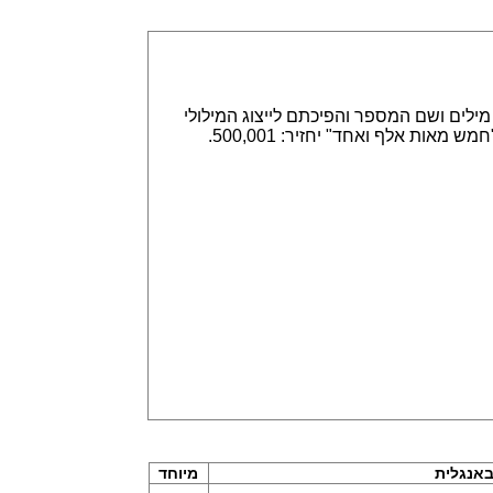
אפשר הזנה של מספרים באמצעות ספרות, לדוגמא 315,789 או באמצעות מילים ושם המספר והפיכתם לייצוג המילולי
או המספרי. הזנה של 315,789 תחזיר שלוש מאות חמש עשרה אלף ושבע מאות שמונים תשע. וגם הפוך, הזנה של "חמש מאות אלף ואחד" יחזיר: 500,001.
אנגלית
מיוחד