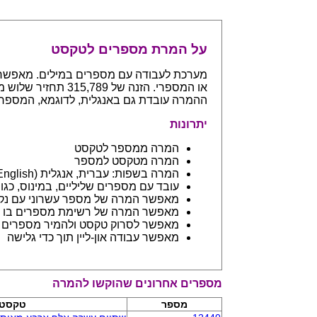
על המרת מספרים לטקסט
ההמרה עובדת גם באנגלית, לדוגמא, המספר 765 יחזיר even hundreds and sixty five
יתרונות
המרה ממספר לטקסט
המרה מטקסט למספר
המרה בשפות: עברית, אנגלית (English) ובפיתוח שפות נספות
עובד עם מספרים שליליים, במינוס, כגון 123- יחזיר מינוס מאה עשרים ושלו
מאפשר המרה של מספר עשרוני עם נקודה: 45.6 יחזיר ארבעים וחמש 
מאפשר המרה של רשימת מספרים בו ז
מאפשר לסרוק טקסט ולהמיר מספרים בתוכו - כמו מסמך וורד
מאפשר עבודה און-ליין תוך כדי גלישה
מספרים אחרונים שהוקשו להמרה
מספר
טקסט 