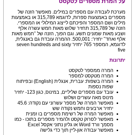
על המרת מספרים לטקסט
מערכת לעבודה עם מספרים במילים. מאפשר הזנה של
מספרים באמצעות ספרות, לדוגמא 315,789 או באמצעות
מילים ושם המספר והפיכתם לייצוג המילולי או המספרי.
הזנה של 315,789 תחזיר שלוש מאות חמש עשרה אלף
ושבע מאות שמונים תשע. וגם הפוך, הזנה של "חמש מאות
אלף ואחד" יחזיר: 500,001. ההמרה עובדת גם באנגלית,
לדוגמא, המספר 765 יחזיר seven hundreds and sixty
five
יתרונות
המרה ממספר לטקסט
המרה מטקסט למספר
המרה בשפות: עברית, אנגלית (English) ובפיתוח
שפות נספות
עובד עם מספרים שליליים, במינוס, כגון 123- יחזיר
מינוס מאה עשרים ושלוש
מאפשר המרה של מספר עשרוני עם נקודה: 45.6
יחזיר ארבעים וחמש נקודה שש
מאפשר המרה של רשימת מספרים בו זמנית
מאפשר לסרוק טקסט ולהמיר מספרים בתוכו - כמו
מסמך וורד Word או גליון נתוני אקסל Excel
מאפשר עבודה און-ליין תוך כדי גלישה