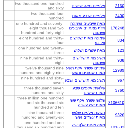
two thousand one hundred
2160
אלפיים מאה שישים
and sixty
two thousand four
2400
אלפיים ארבע מאות
hundred
מאה שיבעים ושמונה
one hundred and seventy-
178248
אלף מאתיים ארבעים
eight thousand two
ושמונה
hundred and forty-eight
שמונה מאות שלושים
eight hundred and thirty-
834
וארבע
four
one hundred and twenty-
123
מאה עשרים ושלוש
three
תשע מאות שלושים
nine hundred and thirty-
938
ושמונה
eight
שתיים עשרה אלף תשע
twelve thousand nine
12989
מאות שמונים ותשע
hundred and eighty-nine
nine hundred and sixty-
967
תשע מאות שישים ושבע
seven
שלושת אלפים שבע
three thousand seven
3760
מאות שישים
hundred and sixty
three million one hundred
שלוש עשרה אלף שש
and six thousand six
3106610
מאות שש עשרה
hundred and ten
תשעת אלפים שלוש
nine thousand three
9326
מאות עשרים ושש
hundred and twenty-six
one hundred and one
מאה ואחת אלף שש
thousand six hundred and
101632