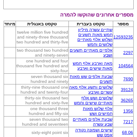
מספרים אחרונים שהוקשו להמרה
מספר
טקסט בעברית
טקסט באנגלית
מיוחד
שתיים עשרה מיליון
twelve million five hundred
חמש מאות תשעים
and ninety-three thousand
12593235
ושלוש אלף מאתיים
two hundred and thirty-five
שלושים וחמש
אלפיים מאתיים תשעים
two thousand two hundred
2297
ושבע
and ninety-seven
one hundred and four
מאה וארבע אלף חמש
thousand five hundred and
104564
מאות שישים וארבע
sixty-four
שבעת אלפים שש מאות
seven thousand six
7690
תשעים
hundred and ninety
שלושים ותשע אלף מאה
thirty-nine thousand one
39124
עשרים וארבע
hundred and twenty-four
שלושים ושש אלף
thirty-six thousand two
36265
מאתיים שישים וחמש
hundred and sixty-five
אלף שלוש מאות
one thousand three
1356
חמישים ושש
hundred and fifty-six
שבעת אלפים מאתיים
seven thousand two
7217
שבע עשרה
hundred and seventeen
שישים ושמונה נקודה
sixty-eight point six
68.06
אפס שש