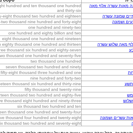
רית
טקסט בא
נה מאות עשרה אלף מאה
ight hundred and ten thousand one hundred
and thirty-six
יים שמונה עשרה
y-eight thousand two hundred and eighteen
ים ושמונה
-two thousand nine hundred and forty-eight
one hundred and ninety-two
one hundred and eighty billion and two
eight thousand one hundred and nineteen
אלף מאה שלוש עשרה
n eighty thousand one hundred and thirteen
ע
ree thousand six hundred and eighty-seven
two thousand one hundred and seventy-five
two thousand one hundred
seven thousand two hundred and ninety
חת
fifty-eight thousand three hundred and one
nine hundred and forty-two
תשע
neteen thousand six hundred and thirty-nine
fifty thousand and twenty-nine
מש
irteen thousand two hundred and eighty-five
שלוש
ive thousand eight hundred and ninety-three
six thousand two hundred and ten
teen thousand one hundred and twenty-four
ות עשרים ושמונה
five thousand four hundred and twenty-eight
ix thousand two hundred and seventy-eight