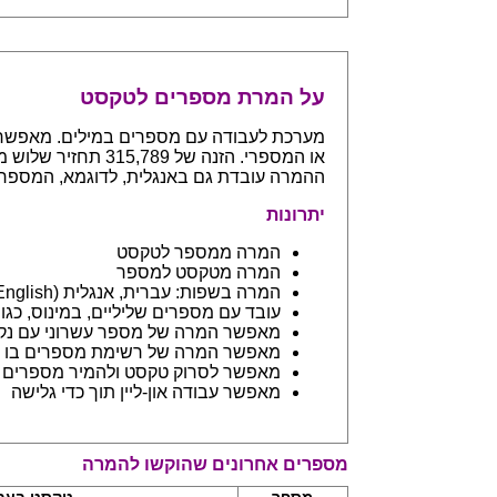
על המרת מספרים לטקסט
ההמרה עובדת גם באנגלית, לדוגמא, המספר 765 יחזיר even hundreds and sixty five
יתרונות
המרה ממספר לטקסט
המרה מטקסט למספר
המרה בשפות: עברית, אנגלית (English) ובפיתוח שפות נספות
עובד עם מספרים שליליים, במינוס, כגון 123- יחזיר מינוס מאה עשרים ושלו
מאפשר המרה של מספר עשרוני עם נקודה: 45.6 יחזיר ארבעים וחמש 
מאפשר המרה של רשימת מספרים בו ז
מאפשר לסרוק טקסט ולהמיר מספרים בתוכו - כמו מסמך וורד
מאפשר עבודה און-ליין תוך כדי גלישה
מספרים אחרונים שהוקשו להמרה