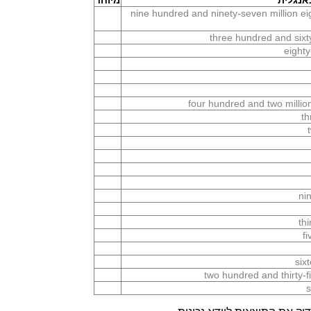
נגלית
מיוחד
nine hundred and ninety-seven million e
three hundred and sixt
eighty
four hundred and two millio
th
ni
th
f
six
two hundred and thirty-
s