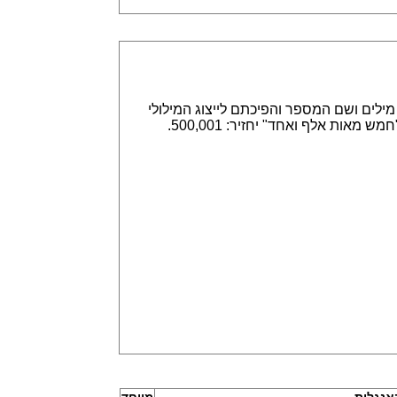
אפשר הזנה של מספרים באמצעות ספרות, לדוגמא 315,789 או באמצעות מילים ושם המספר והפיכתם לייצוג המילולי
או המספרי. הזנה של 315,789 תחזיר שלוש מאות חמש עשרה אלף ושבע מאות שמונים תשע. וגם הפוך, הזנה של "חמש מאות אלף ואחד" יחזיר: 500,001.