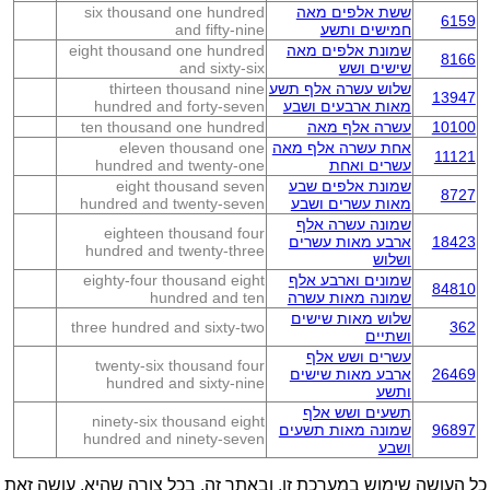
ששת אלפים מאה
six thousand one hundred
6159
חמישים ותשע
and fifty-nine
שמונת אלפים מאה
eight thousand one hundred
8166
שישים ושש
and sixty-six
שלוש עשרה אלף תשע
thirteen thousand nine
13947
מאות ארבעים ושבע
hundred and forty-seven
10100
עשרה אלף מאה
ten thousand one hundred
אחת עשרה אלף מאה
eleven thousand one
11121
עשרים ואחת
hundred and twenty-one
שמונת אלפים שבע
eight thousand seven
8727
מאות עשרים ושבע
hundred and twenty-seven
שמונה עשרה אלף
eighteen thousand four
18423
ארבע מאות עשרים
hundred and twenty-three
ושלוש
שמונים וארבע אלף
eighty-four thousand eight
84810
שמונה מאות עשרה
hundred and ten
שלוש מאות שישים
three hundred and sixty-two
362
ושתיים
עשרים ושש אלף
twenty-six thousand four
26469
ארבע מאות שישים
hundred and sixty-nine
ותשע
תשעים ושש אלף
ninety-six thousand eight
96897
שמונה מאות תשעים
hundred and ninety-seven
ושבע
כל העושה שימוש במערכת זו, ובאתר זה, בכל צורה שהיא, עושה זאת