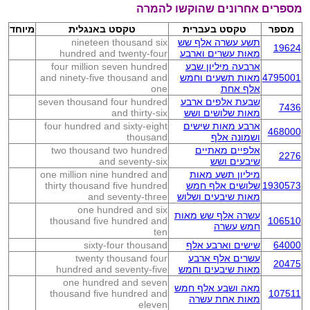
מספרים אחרונים שהוקשו להמרה
מספר
טקסט בעברית
טקסט באנגלית
מיוחד
תשע עשרה אלף שש
nineteen thousand six
19624
מאות עשרים וארבע
hundred and twenty-four
ארבעה מיליון שבע
four million seven hundred
4795001
מאות תשעים וחמש
and ninety-five thousand and
אלף אחת
one
שבעת אלפים ארבע
seven thousand four hundred
7436
מאות שלושים ושש
and thirty-six
ארבע מאות שישים
four hundred and sixty-eight
468000
ושמונה אלף
thousand
אלפיים מאתיים
two thousand two hundred
2276
שיבעים ושש
and seventy-six
מיליון תשע מאות
one million nine hundred and
1930573
שלושים אלף חמש
thirty thousand five hundred
מאות שיבעים ושלוש
and seventy-three
one hundred and six
עשרה אלף שש מאות
thousand five hundred and
106510
חמש עשרה
ten
64000
שישים וארבע אלף
sixty-four thousand
עשרים אלף ארבע
twenty thousand four
20475
מאות שיבעים וחמש
hundred and seventy-five
one hundred and seven
מאה ושבע אלף חמש
thousand five hundred and
107511
מאות אחת עשרה
eleven