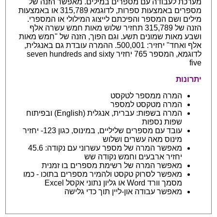
מערכת לעבודה עם מספרים במילים. מאפשר הזנה של
מספרים באמצעות ספרות, לדוגמא 315,789 או באמצעות
מילים ושם המספר והפיכתם לייצוג המילולי או המספרי.
הזנה של 315,789 תחזיר שלוש מאות חמש עשרה אלף
ושבע מאות שמונים תשע. וגם הפוך, הזנה של "חמש מאות
אלף ואחד" יחזיר: 500,001. ההמרה עובדת גם באנגלית,
לדוגמא, המספר 765 יחזיר seven hundreds and sixty
five
יתרונות
המרה ממספר לטקסט
המרה מטקסט למספר
המרה בשפות: עברית, אנגלית (English) ובפיתוח
שפות נספות
עובד עם מספרים שליליים, במינוס, כגון 123- יחזיר
מינוס מאה עשרים ושלוש
מאפשר המרה של מספר עשרוני עם נקודה: 45.6
יחזיר ארבעים וחמש נקודה שש
מאפשר המרה של רשימת מספרים בו זמנית
מאפשר לסרוק טקסט ולהמיר מספרים בתוכו - כמו
מסמך וורד Word או גליון נתוני אקסל Excel
מאפשר עבודה און-ליין תוך כדי גלישה