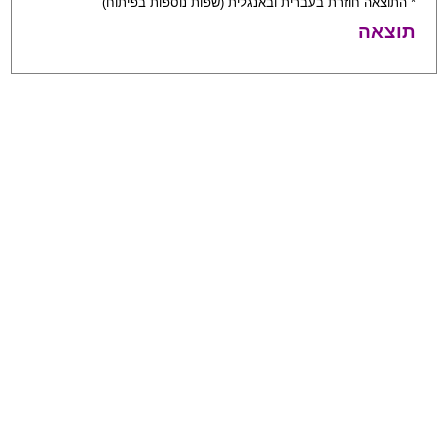
* התוצאה חוזרת בעברית ובאנגלית (שפות נוספות בפיתוח)
תוצאה