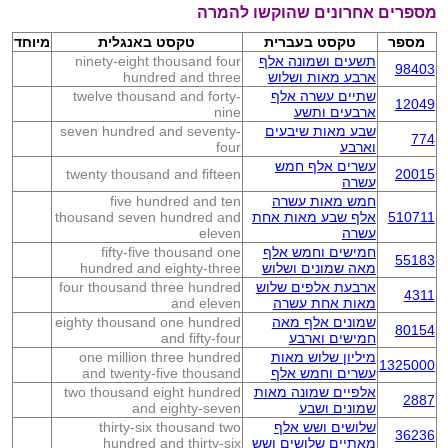
מספרים אחרונים שהוקשו להמרה
מספר
טקסט בעברית
טקסט באנגלית
מיוחד
תשעים ושמונה אלף
ninety-eight thousand four
98403
ארבע מאות ושלוש
hundred and three
שתיים עשרה אלף
twelve thousand and forty-
12049
ארבעים ותשע
nine
שבע מאות שיבעים
seven hundred and seventy-
774
וארבע
four
עשרים אלף חמש
twenty thousand and fifteen
20015
עשרה
חמש מאות עשרה
five hundred and ten
510711
אלף שבע מאות אחת
thousand seven hundred and
עשרה
eleven
חמישים וחמש אלף
fifty-five thousand one
55183
מאה שמונים ושלוש
hundred and eighty-three
ארבעת אלפים שלוש
four thousand three hundred
4311
מאות אחת עשרה
and eleven
שמונים אלף מאה
eighty thousand one hundred
80154
חמישים וארבע
and fifty-four
מיליון שלוש מאות
one million three hundred
1325000
עשרים וחמש אלף
and twenty-five thousand
אלפיים שמונה מאות
two thousand eight hundred
2887
שמונים ושבע
and eighty-seven
שלושים ושש אלף
thirty-six thousand two
36236
מאתיים שלושים ושש
hundred and thirty-six