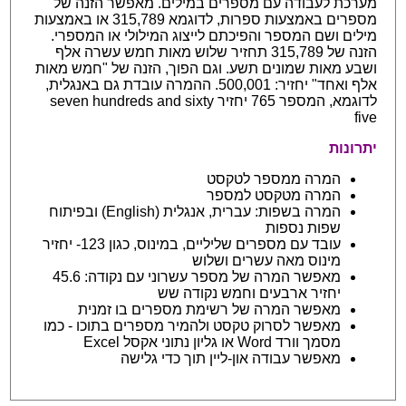
מערכת לעבודה עם מספרים במילים. מאפשר הזנה של
מספרים באמצעות ספרות, לדוגמא 315,789 או באמצעות
מילים ושם המספר והפיכתם לייצוג המילולי או המספרי.
הזנה של 315,789 תחזיר שלוש מאות חמש עשרה אלף
ושבע מאות שמונים תשע. וגם הפוך, הזנה של "חמש מאות
אלף ואחד" יחזיר: 500,001. ההמרה עובדת גם באנגלית,
לדוגמא, המספר 765 יחזיר seven hundreds and sixty
five
יתרונות
המרה ממספר לטקסט
המרה מטקסט למספר
המרה בשפות: עברית, אנגלית (English) ובפיתוח
שפות נספות
עובד עם מספרים שליליים, במינוס, כגון 123- יחזיר
מינוס מאה עשרים ושלוש
מאפשר המרה של מספר עשרוני עם נקודה: 45.6
יחזיר ארבעים וחמש נקודה שש
מאפשר המרה של רשימת מספרים בו זמנית
מאפשר לסרוק טקסט ולהמיר מספרים בתוכו - כמו
מסמך וורד Word או גליון נתוני אקסל Excel
מאפשר עבודה און-ליין תוך כדי גלישה