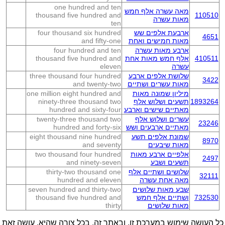
one hundred and ten
מאה עשרה אלף חמש
thousand five hundred and
110510
מאות עשרה
ten
ארבעת אלפים שש
four thousand six hundred
4651
מאות חמישים ואחת
and fifty-one
ארבע מאות עשרה
four hundred and ten
410511
אלף חמש מאות אחת
thousand five hundred and
עשרה
eleven
שלושת אלפים ארבע
three thousand four hundred
3422
מאות עשרים ושתיים
and twenty-two
מיליון שמונה מאות
one million eight hundred and
1893264
תשעים ושלוש אלף
ninety-three thousand two
מאתיים שישים וארבע
hundred and sixty-four
עשרים ושלוש אלף
twenty-three thousand two
23246
מאתיים ארבעים ושש
hundred and forty-six
שמונת אלפים תשע
eight thousand nine hundred
8970
מאות שיבעים
and seventy
אלפיים ארבע מאות
two thousand four hundred
2497
תשעים ושבע
and ninety-seven
שלושים ושתיים אלף
thirty-two thousand one
32111
מאה אחת עשרה
hundred and eleven
שבע מאות שלושים
seven hundred and thirty-two
732530
ושתיים אלף חמש
thousand five hundred and
מאות שלושים
thirty
כל העושה שימוש במערכת זו, ובאתר זה, בכל צורה שהיא, עושה זאת