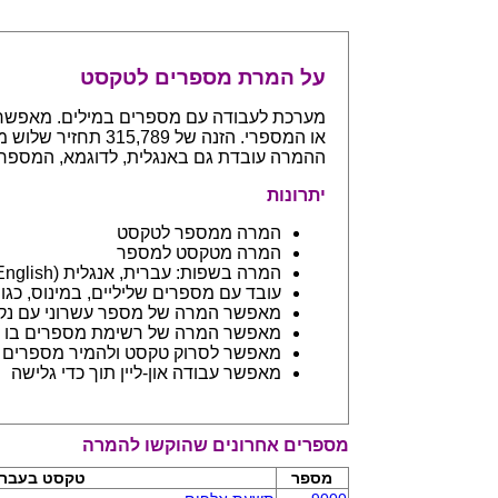
על המרת מספרים לטקסט
ההמרה עובדת גם באנגלית, לדוגמא, המספר 765 יחזיר even hundreds and sixty five
יתרונות
המרה ממספר לטקסט
המרה מטקסט למספר
המרה בשפות: עברית, אנגלית (English) ובפיתוח שפות נספות
עובד עם מספרים שליליים, במינוס, כגון 123- יחזיר מינוס מאה עשרים ושלו
מאפשר המרה של מספר עשרוני עם נקודה: 45.6 יחזיר ארבעים וחמש 
מאפשר המרה של רשימת מספרים בו ז
מאפשר לסרוק טקסט ולהמיר מספרים בתוכו - כמו מסמך וורד
מאפשר עבודה און-ליין תוך כדי גלישה
מספרים אחרונים שהוקשו להמרה
מספר
טקסט בעברי