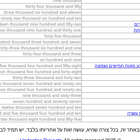
nine thousand
thirty-four thousand and fifty
three thousand six hundred and eleven
ninety-two thousand six hundred and ten
ים
rteen thousand nine hundred and fifty-two
חת
hree thousand nine hundred and thirty-one
forty-five thousand
ndred thousand three hundred and seven
thirty-three thousand six hundred and one
forty-four thousand and three
six hundred and nine
בע מאות חמישים ושמונה
five thousand four hundred and fifty-eight
ten thousand five hundred and forty-eight
thirty-three thousand and forty-two
o thousand seven hundred and ninety-six
two thousand four hundred and ninety-six
nine thousand and sixty-three
seven hundred and seventy-seven
twelve thousand seven hundred and ten
 עשרה
ed and five thousand four hundred and ten
two thousand eight hundred and fifty-five
באתר זה, בכל צורה שהיא, עושה זאת על אחריותו בלבד. יש תמיד לבדו