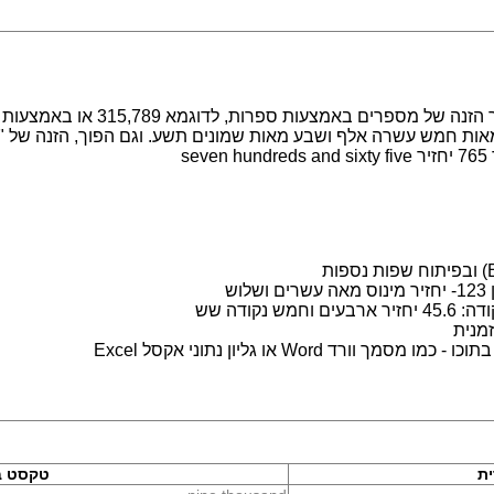
מערכת לעבודה עם מספרים במילים. מ
s
ש
נקודה שש
מנית
 Word או גליון נתוני אקסל Excel
ת
טקסט ב