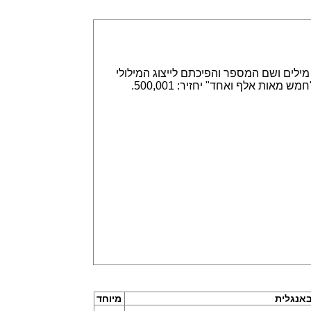
אפשר הזנה של מספרים באמצעות ספרות, לדוגמא 315,789 או באמצעות מילים ושם המספר והפיכתם לייצוג המילולי
או המספרי. הזנה של 315,789 תחזיר שלוש מאות חמש עשרה אלף ושבע מאות שמונים תשע. וגם הפוך, הזנה של "חמש מאות אלף ואחד" יחזיר: 500,001.
אנגלית
מיוחד