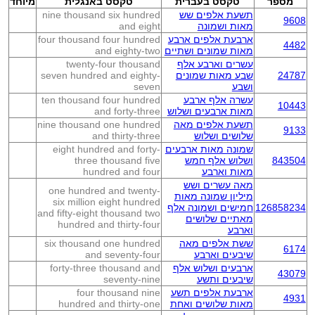
מספר
טקסט בעברית
טקסט באנגלית
מיוחד
תשעת אלפים שש
nine thousand six hundred
9608
מאות ושמונה
and eight
ארבעת אלפים ארבע
four thousand four hundred
4482
מאות שמונים ושתיים
and eighty-two
עשרים וארבע אלף
twenty-four thousand
24787
שבע מאות שמונים
seven hundred and eighty-
ושבע
seven
עשרה אלף ארבע
ten thousand four hundred
10443
מאות ארבעים ושלוש
and forty-three
תשעת אלפים מאה
nine thousand one hundred
9133
שלושים ושלוש
and thirty-three
שמונה מאות ארבעים
eight hundred and forty-
843504
ושלוש אלף חמש
three thousand five
מאות וארבע
hundred and four
מאה עשרים ושש
one hundred and twenty-
מיליון שמונה מאות
six million eight hundred
126858234
חמישים ושמונה אלף
and fifty-eight thousand two
מאתיים שלושים
hundred and thirty-four
וארבע
ששת אלפים מאה
six thousand one hundred
6174
שיבעים וארבע
and seventy-four
ארבעים ושלוש אלף
forty-three thousand and
43079
שיבעים ותשע
seventy-nine
ארבעת אלפים תשע
four thousand nine
4931
מאות שלושים ואחת
hundred and thirty-one