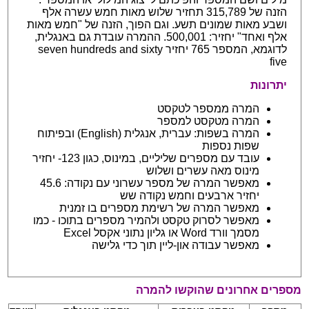
הזנה של 315,789 תחזיר שלוש מאות חמש עשרה אלף
ושבע מאות שמונים תשע. וגם הפוך, הזנה של "חמש מאות
אלף ואחד" יחזיר: 500,001. ההמרה עובדת גם באנגלית,
לדוגמא, המספר 765 יחזיר seven hundreds and sixty
five
יתרונות
המרה ממספר לטקסט
המרה מטקסט למספר
המרה בשפות: עברית, אנגלית (English) ובפיתוח
שפות נספות
עובד עם מספרים שליליים, במינוס, כגון 123- יחזיר
מינוס מאה עשרים ושלוש
מאפשר המרה של מספר עשרוני עם נקודה: 45.6
יחזיר ארבעים וחמש נקודה שש
מאפשר המרה של רשימת מספרים בו זמנית
מאפשר לסרוק טקסט ולהמיר מספרים בתוכו - כמו
מסמך וורד Word או גליון נתוני אקסל Excel
מאפשר עבודה און-ליין תוך כדי גלישה
מספרים אחרונים שהוקשו להמרה