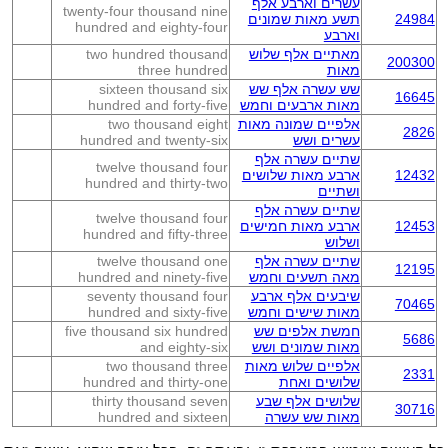
עשרים וארבע אלף
twenty-four thousand nine
24984
תשע מאות שמונים
hundred and eighty-four
וארבע
מאתיים אלף שלוש
two hundred thousand
200300
מאות
three hundred
שש עשרה אלף שש
sixteen thousand six
16645
מאות ארבעים וחמש
hundred and forty-five
אלפיים שמונה מאות
two thousand eight
2826
עשרים ושש
hundred and twenty-six
שתיים עשרה אלף
twelve thousand four
12432
ארבע מאות שלושים
hundred and thirty-two
ושתיים
שתיים עשרה אלף
twelve thousand four
12453
ארבע מאות חמישים
hundred and fifty-three
ושלוש
שתיים עשרה אלף
twelve thousand one
12195
מאה תשעים וחמש
hundred and ninety-five
שיבעים אלף ארבע
seventy thousand four
70465
מאות שישים וחמש
hundred and sixty-five
חמשת אלפים שש
five thousand six hundred
5686
מאות שמונים ושש
and eighty-six
אלפיים שלוש מאות
two thousand three
2331
שלושים ואחת
hundred and thirty-one
שלושים אלף שבע
thirty thousand seven
30716
מאות שש עשרה
hundred and sixteen