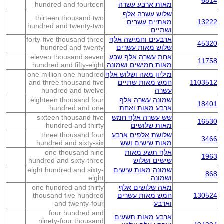
6814
מאות ארבע עשרה
hundred and fourteen
שלוש עשרה אלף
thirteen thousand two
13222
מאתיים עשרים
hundred and twenty-two
ושתיים
ארבעים וחמישה אלף
forty-five thousand three
45320
שלוש מאות עשרים
hundred and twenty
אחת עשרה אלף שבע
eleven thousand seven
11758
מאות חמישים ושמונה
hundred and fifty-eight
מיליון מאה ושלוש אלף
one million one hundred
1103512
חמש מאות שתיים
and three thousand five
עשרה
hundred and twelve
שמונה עשרה אלף
eighteen thousand four
18401
ארבע מאות ואחת
hundred and one
שש עשרה אלף חמש
sixteen thousand five
16530
מאות שלושים
hundred and thirty
שלושת אלפים ארבע
three thousand four
3466
מאות שישים ושש
hundred and sixty-six
אלף תשע מאות
one thousand nine
1963
שישים ושלוש
hundred and sixty-three
שמונה מאות שישים
eight hundred and sixty-
868
ושמונה
eight
מאה שלושים אלף
one hundred and thirty
130524
חמש מאות עשרים
thousand five hundred
וארבע
and twenty-four
four hundred and
ארבע מאות תשעים
ninety-four thousand