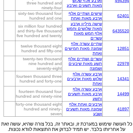
494394
וארבע אלף שלוש
three hundred and
מאות תשעים וארבע
ninety-four
שישים ושתיים אלף
sixty-two thousand four
62401
ארבע מאות ואחת
hundred and one
שישה מיליון ארבע
six million four hundred
מאות שלושים וחמש
and thirty-five thousand
6435520
אלף חמש מאות
five hundred and twenty
עשרים
שתיים עשרה אלף
twelve thousand eight
12851
שמונה מאות חמישים
hundred and fifty-one
ואחת
עשרים ושתיים אלף
twenty-two thousand
22978
תשע מאות שיבעים
nine hundred and
ושמונה
seventy-eight
ארבע עשרה אלף
fourteen thousand three
14341
שלוש מאות ארבעים
hundred and forty-one
ואחת
ארבע עשרה אלף
fourteen thousand four
14499
ארבע מאות תשעים
hundred and ninety-nine
ותשע
ארבעים ואחת אלף
forty-one thousand eight
41897
שמונה מאות תשעים
hundred and ninety-
ושבע
seven
כל העושה שימוש במערכת זו, ובאתר זה, בכל צורה שהיא, עושה זאת
על אחריותו בלבד. יש תמיד לבדוק את התוצאות לוודא נכונות.