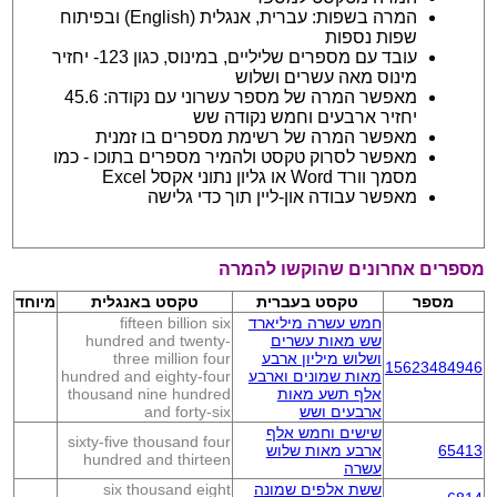
המרה בשפות: עברית, אנגלית (English) ובפיתוח
שפות נספות
עובד עם מספרים שליליים, במינוס, כגון 123- יחזיר
מינוס מאה עשרים ושלוש
מאפשר המרה של מספר עשרוני עם נקודה: 45.6
יחזיר ארבעים וחמש נקודה שש
מאפשר המרה של רשימת מספרים בו זמנית
מאפשר לסרוק טקסט ולהמיר מספרים בתוכו - כמו
מסמך וורד Word או גליון נתוני אקסל Excel
מאפשר עבודה און-ליין תוך כדי גלישה
מספרים אחרונים שהוקשו להמרה
מספר
טקסט בעברית
טקסט באנגלית
מיוחד
חמש עשרה מיליארד
fifteen billion six
שש מאות עשרים
hundred and twenty-
ושלוש מיליון ארבע
three million four
15623484946
מאות שמונים וארבע
hundred and eighty-four
אלף תשע מאות
thousand nine hundred
ארבעים ושש
and forty-six
שישים וחמש אלף
sixty-five thousand four
65413
ארבע מאות שלוש
hundred and thirteen
עשרה
ששת אלפים שמונה
six thousand eight